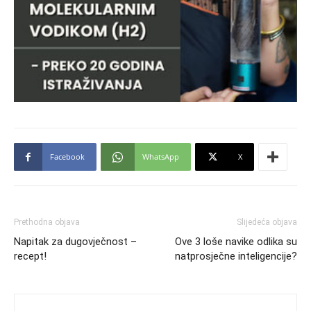
Facebook
WhatsApp
X
Prethodna objava
Slijedeća objava
Napitak za dugovječnost –
Ove 3 loše navike odlika su
recept!
natprosječne inteligencije?