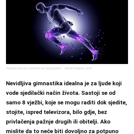
People photo created by kjpargeter - www.freepik.com
Nevidljiva gimnastika idealna je za ljude koji
vode sjedilački način života. Sastoji se od
samo 8 vježbi, koje se mogu raditi dok sjedite,
stojite, ispred televizora, bilo gdje, bez
privlačenja pažnje drugih ili obitelji. Ako
mislite da to neće biti dovoljno za potpuno