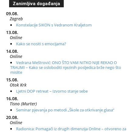
Zanimljiva događanja
09.08.
Zagreb
Konstelacije SIKON s Vedranom Kraljetom
13.08.
Online
Kako se nositi s emocijama?
14.08.
Online
Vedrana Meštrović: ONO ŠTO VAM NITKO NIJE REKAO O
TRAUMI – Kako se osloboditi njezinih posljedica brže nego što
mislite
15.08.
Otok Krk
Ljetni DOP retreat – Izvorno stanje sebe
16.08.
Tisno (Murter)
Seminar pjevanja po metodi „Škole za otkrivanje glasa“
20.08.
Online
Radionica: Pomagači iz drugih dimenzija Online – otvoreno za
sve