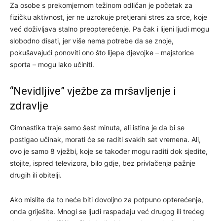
Za osobe s prekomjernom težinom odličan je početak za
fizičku aktivnost, jer ne uzrokuje pretjerani stres za srce, koje
već doživljava stalno preopterećenje. Pa čak i lijeni ljudi mogu
slobodno disati, jer više nema potrebe da se znoje,
pokušavajući ponoviti ono što lijepe djevojke – majstorice
sporta – mogu lako učiniti.
“Nevidljive” vježbe za mršavljenje i
zdravlje
Gimnastika traje samo šest minuta, ali istina je da bi se
postigao učinak, morati će se raditi svakih sat vremena. Ali,
ovo je samo 8 vježbi, koje se također mogu raditi dok sjedite,
stojite, ispred televizora, bilo gdje, bez privlačenja pažnje
drugih ili obitelji.
Ako mislite da to neće biti dovoljno za potpuno opterećenje,
onda griješite. Mnogi se ljudi raspadaju već drugog ili trećeg