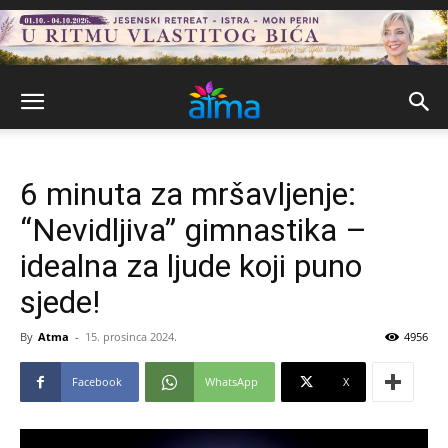
6 minuta za mršavljenje:
“Nevidljiva” gimnastika –
idealna za ljude koji puno
sjede!
By
Atma
-
15. prosinca 2024.
4956
Facebook
WhatsApp
X