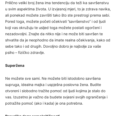
Prilično veliki broj žena ima tendenciju da teži ka savršenstvu
u svim aspektima života. U izvjesnoj mjeri, to je zdrava navika,
ali ponekad možete završiti tako što ste prestrogi prema sebi.
Pored toga, možete početi očekivati ​​”savršenstvo” i od ljudi
koji vas okružuju te usljed toga možete postati ogorčeni i
nezadovoljni. Znajte da nitko nije i ne može biti savršen te
shvatite da je neophodno da imate realna očekivanja, kako od
sebe tako i od drugih. Dovoljno dobro je najbolje za vaše
psiho – fizičko zdravlje.
Superžena
Ne možete sve sami. Ne možete biti istodobno savršena
supruga, idealna majka i uspješna poslovna žena. Budite
otvoreni i slobodno tražite pomoć od ljudi kojima je stalo do
vas. Izuzetno je važno da budete svjesni svojih ograničenja i
potražite pomoć (ako i kada) je ona potrebna.