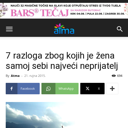
7 razloga zbog kojih je žena
samoj sebi najveći neprijatelj
By
Atma
-
21. rujna 2015.
694
Facebook
WhatsApp
X