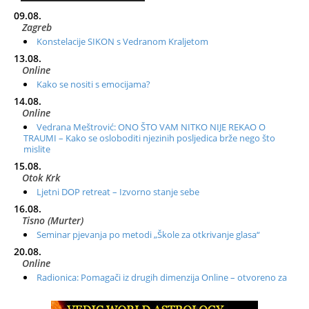
09.08.
Zagreb
Konstelacije SIKON s Vedranom Kraljetom
13.08.
Online
Kako se nositi s emocijama?
14.08.
Online
Vedrana Meštrović: ONO ŠTO VAM NITKO NIJE REKAO O
TRAUMI – Kako se osloboditi njezinih posljedica brže nego što
mislite
15.08.
Otok Krk
Ljetni DOP retreat – Izvorno stanje sebe
16.08.
Tisno (Murter)
Seminar pjevanja po metodi „Škole za otkrivanje glasa“
20.08.
Online
Radionica: Pomagači iz drugih dimenzija Online – otvoreno za
sve
21.08.