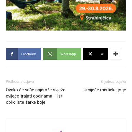
Facebook
WhatsApp
X
Prethodna objava
Slijedeća objava
Ovako će vaše najdraže svježe
Umijeće mističke joge
cvijeće trajati godinama – Isti
oblik, iste žarke boje!