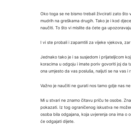
Oko toga se ne bismo trebali živcirati zato što 
mudrih na greškama drugih. Tako je i kod djece.
naučiti. To što vi mislite da ćete ga upozoravaju
I vi ste probali i zapamtili za vijeke vjekova, z
Jednako tako je i sa susjedom i prijateljicom koj
koracima u odgoju i imate poriv govoriti joj da t
ona umjesto da vas posluša, naljuti se na vas i
Važno je naučiti ne gurati nos tamo gdje nas ne 
Mi u stvari ne znamo čitavu priču te osobe. Zna
pokazati. Iz tog ograničenog iskustva ne može
osoba bila odgajana, koja uvjerenja ona ima o 
će odgajati dijete.