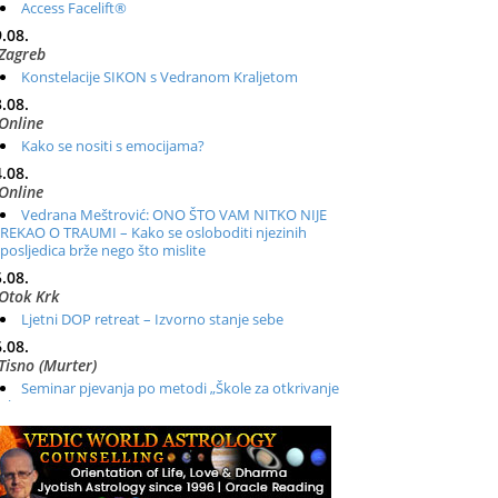
Access Facelift®
.08.
Zagreb
Konstelacije SIKON s Vedranom Kraljetom
.08.
Online
Kako se nositi s emocijama?
.08.
Online
Vedrana Meštrović: ONO ŠTO VAM NITKO NIJE
REKAO O TRAUMI – Kako se osloboditi njezinih
posljedica brže nego što mislite
.08.
Otok Krk
Ljetni DOP retreat – Izvorno stanje sebe
.08.
Tisno (Murter)
Seminar pjevanja po metodi „Škole za otkrivanje
glasa“
.08.
Online
Radionica: Pomagači iz drugih dimenzija Online –
otvoreno za sve