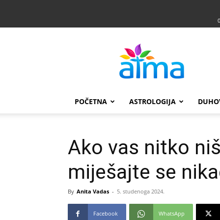
Atma
POČETNA
ASTROLOGIJA
DUHO
Ako vas nitko niš
miješajte se nika
By
Anita Vadas
-
5. studenoga 2024.
Facebook
WhatsApp