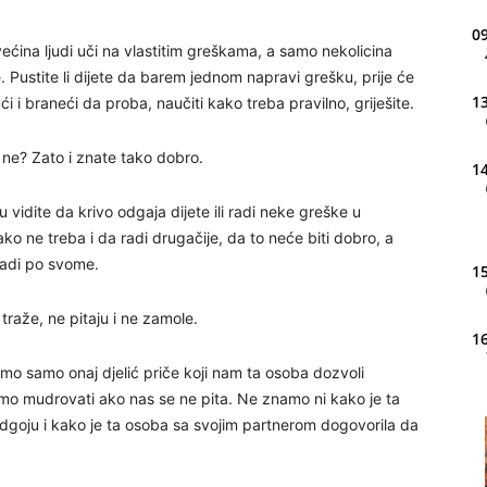
09
većina ljudi uči na vlastitim greškama, a samo nekolicina
 Pustite li dijete da barem jednom napravi grešku, prije će
13
ći i braneći da proba, naučiti kako treba pravilno, griješite.
ar ne? Zato i znate tako dobro.
14
u vidite da krivo odgaja dijete ili radi neke greške u
ako ne treba i da radi drugačije, da to neće biti dobro, a
 radi po svome.
15
traže, ne pitaju i ne zamole.
16
mo samo onaj djelić priče koji nam ta osoba dozvoli
mo mudrovati ako nas se ne pita. Ne znamo ni kako je ta
20
odgoju i kako je ta osoba sa svojim partnerom dogovorila da