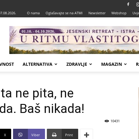
07.08.2026.
O nama
Oglašavajte se na ATMI
Newsletter
Webshop
Uvje
VNOST
ALTERNATIVA
ZDRAVLJE
MAGAZIN
R
ta ne pita, ne
da. Baš nikada!
10431
X
Viber
Print