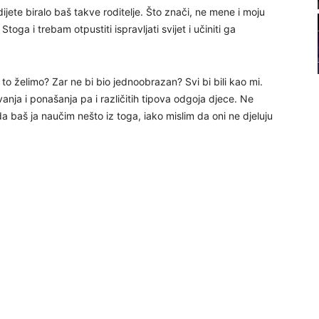
dijete biralo baš takve roditelje. Što znači, ne mene i moju
21
oga i trebam otpustiti ispravljati svijet i učiniti ga
22
to želimo? Zar ne bi bio jednoobrazan? Svi bi bili kao mi.
lovanja i ponašanja pa i različitih tipova odgoja djece. Ne
23
žda baš ja naučim nešto iz toga, iako mislim da oni ne djeluju
24
26
27