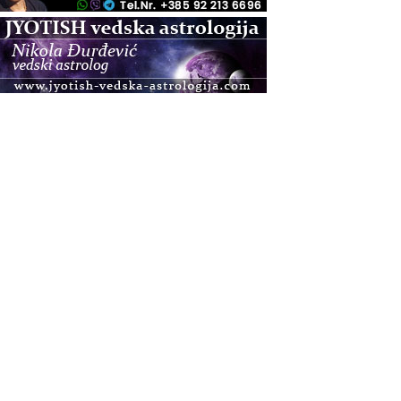
.08.
Zagreb+Online
Osnovni ThetaHealing® tečaj, Zagreb i Online
.08.
Pula
Access BARS®, otpusti stres
.08.
Pula
Access Energetski Facelift®
.08.
Zagreb
Pjesma srca / Zagreb
Online
Tečaj Višeg Vodstva, razvijanja intuicije i Akaša
zapisa
.08.
Online
Postanite Nositelj Vibracije Nove Zemlje
.08.
Visoko
Alemka Dauskardt – Jednodnevna radionica
sistemskih konstelacija