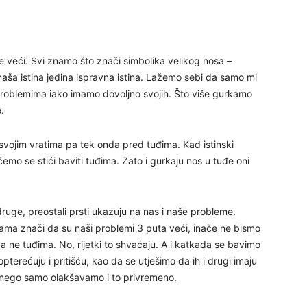
29
e veći. Svi znamo što znači simbolika velikog nosa –
aša istina jedina ispravna istina. Lažemo sebi da samo mi
30
roblemima iako imamo dovoljno svojih. Što više gurkamo
.
31
svojim vratima pa tek onda pred tuđima. Kad istinski
emo se stići baviti tuđima. Zato i gurkaju nos u tuđe oni
28
uge, preostali prsti ukazuju na nas i naše probleme.
05
ma znači da su naši problemi 3 puta veći, inače ne bismo
a a ne tuđima. No, rijetki to shvaćaju. A i katkada se bavimo
erećuju i pritišću, kao da se utješimo da ih i drugi imaju
o nego samo olakšavamo i to privremeno.
06