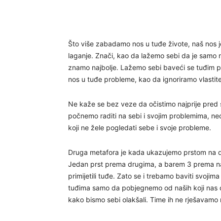
Što više zabadamo nos u tuđe živote, naš nos j
laganje. Znači, kao da lažemo sebi da je samo n
znamo najbolje. Lažemo sebi baveći se tuđim p
nos u tuđe probleme, kao da ignoriramo vlastite
Ne kaže se bez veze da očistimo najprije pred 
počnemo raditi na sebi i svojim problemima, neć
koji ne žele pogledati sebe i svoje probleme.
Druga metafora je kada ukazujemo prstom na dr
Jedan prst prema drugima, a barem 3 prema na
primijetili tuđe. Zato se i trebamo baviti svojim
tuđima samo da pobjegnemo od naših koji nas opt
kako bismo sebi olakšali. Time ih ne rješavam