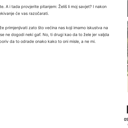
e. A i tada provjerite pitanjem: Želiš li moj savjet? I nakon
kivanje će vas razočarati.
teže primjenjivati zato što većina nas koji imamo iskustva na
ne dogodi neki gaf. No, ti drugi kao da to žele jer valjda
oriv da to odrade onako kako to oni misle, a ne mi.
05