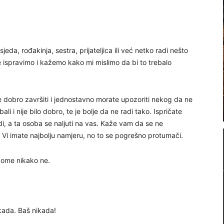
da, rođakinja, sestra, prijateljica ili već netko radi nešto
je ispravimo i kažemo kako mi mislimo da bi to trebalo
e dobro završiti i jednostavno morate upozoriti nekog da ne
bali i nije bilo dobro, te je bolje da ne radi tako. Ispričate
adi, a ta osoba se naljuti na vas. Kaže vam da se ne
. Vi imate najbolju namjeru, no to se pogrešno protumači.
 kome nikako ne.
ikada. Baš nikada!