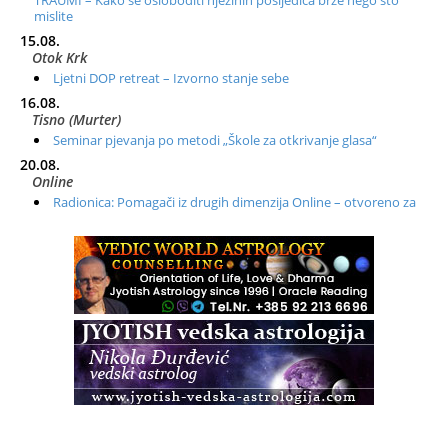
TRAUMI – Kako se osloboditi njezinih posljedica brže nego što
mislite
15.08.
Otok Krk
Ljetni DOP retreat – Izvorno stanje sebe
16.08.
Tisno (Murter)
Seminar pjevanja po metodi „Škole za otkrivanje glasa“
20.08.
Online
Radionica: Pomagači iz drugih dimenzija Online – otvoreno za
sve
21.08.
Zagreb+Online
Osnovni ThetaHealing® tečaj, Zagreb i Online
22.08.
Zagreb
Osnovna radionica za izscjeljivanje pranom (Basic Pranic
Healing course)
Pula
Access BARS®, otpusti stres
23.08.
Pula