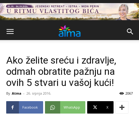
Ako želite sreću i zdravlje,
odmah obratite pažnju na
ovih 5 stvari u vašoj kući!
By
Atma
-
26. srpnja 2016.
2067
Facebook
WhatsApp
X