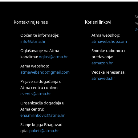
Access Energetski Facelift®
24.08.
S
Zagreb
Kontaktirajte nas
Korisni linkovi
b
Pjesma srca / Zagreb
D
Online
Općenite informacije:
Atma webshop:
Tečaj Višeg Vodstva, razvijanja intuicije i Akaša zapisa
info@atma.hr
atmawebshop.com
25.08.
Oglašavanje na Atma
Snimke radionica i
Online
kanalima:
oglasi@atma.hr
predavanja:
Upisi u program Profesionalni hipnoterapeut — nova
generacija kreće 25.08. 2026.
atmazon.hr
Atma webshop:
26.08.
atmawebshop@gmail.com
Vedska renesansa:
Online
atmaveda.hr
Postanite Nositelj Vibracije Nove Zemlje
Prijave za događanja u
Atma centru i online:
27.08.
events@atma.hr
Visoko
Alemka Dauskardt – Jednodnevna radionica sistemskih
Organizacija događaja u
konstelacija
Atma centru:
29.08.
ena.milinković@atma.hr
Zagreb
HOD PO ŽERAVICI – Seminar koji mijenja tijelo, duh i um
Slanje knjiga Bhagavad-
SoulFest – Festival glazbe, mudrosti i zajedništva
gita:
paketi@atma.hr
Radoboj