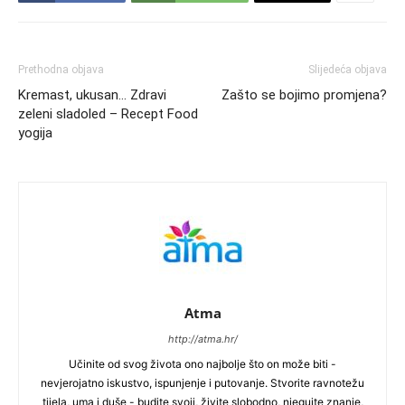
Prethodna objava
Slijedeća objava
Kremast, ukusan… Zdravi
Zašto se bojimo promjena?
zeleni sladoled – Recept Food
yogija
Atma
http://atma.hr/
Učinite od svog života ono najbolje što on može biti -
nevjerojatno iskustvo, ispunjenje i putovanje. Stvorite ravnotežu
tijela, uma i duše - budite svoji, živite slobodno, njegujte znanje,