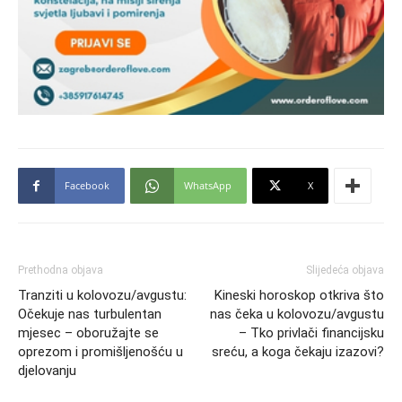
Facebook
WhatsApp
X
Prethodna objava
Slijedeća objava
Tranziti u kolovozu/avgustu:
Kineski horoskop otkriva što
Očekuje nas turbulentan
nas čeka u kolovozu/avgustu
mjesec – oboružajte se
– Tko privlači financijsku
oprezom i promišljenošću u
sreću, a koga čekaju izazovi?
djelovanju