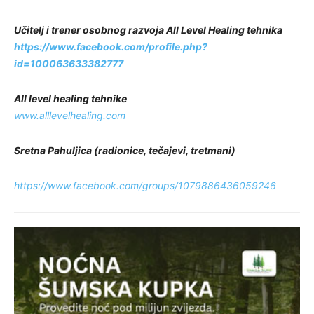
Učitelj i trener osobnog razvoja All Level Healing tehnika
https://www.facebook.com/profile.php?
id=100063633382777
All level healing tehnike
www.alllevelhealing.com
Sretna Pahuljica (radionice, tečajevi, tretmani)
https://www.facebook.com/groups/1079886436059246