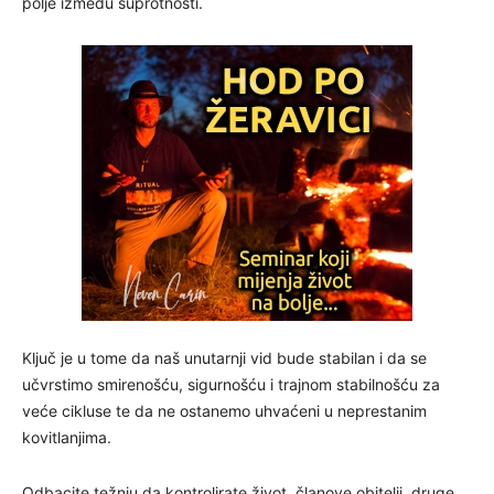
polje između suprotnosti.
Ključ je u tome da naš unutarnji vid bude stabilan i da se
učvrstimo smirenošću, sigurnošću i trajnom stabilnošću za
veće cikluse te da ne ostanemo uhvaćeni u neprestanim
kovitlanjima.
Odbacite težnju da kontrolirate život, članove obitelji, druge