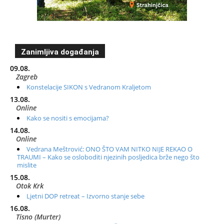
Zanimljiva događanja
09.08.
Zagreb
Konstelacije SIKON s Vedranom Kraljetom
13.08.
Online
Kako se nositi s emocijama?
14.08.
Online
Vedrana Meštrović: ONO ŠTO VAM NITKO NIJE REKAO O
TRAUMI – Kako se osloboditi njezinih posljedica brže nego što
mislite
15.08.
Otok Krk
Ljetni DOP retreat – Izvorno stanje sebe
16.08.
Tisno (Murter)