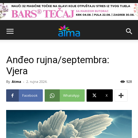
Anđeo rujna/septembra:
Vjera
By
Atma
-
2. rujna 2024.
928
Facebook
WhatsApp
X