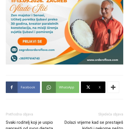
Facebook
WhatsApp
X
Prethodna objava
Slijedeća objava
Svaki roditelj koji je uspio
Dolazi vrijeme kad se prestaješ
napraviti od svog djeteta
kidati i nekome nešto