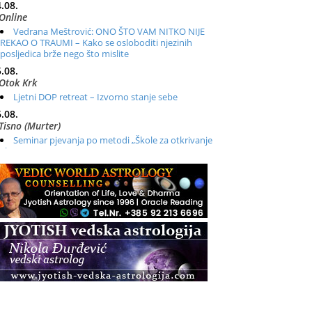
.08.
Online
Vedrana Meštrović: ONO ŠTO VAM NITKO NIJE
REKAO O TRAUMI – Kako se osloboditi njezinih
posljedica brže nego što mislite
.08.
Otok Krk
Ljetni DOP retreat – Izvorno stanje sebe
.08.
Tisno (Murter)
Seminar pjevanja po metodi „Škole za otkrivanje
glasa“
.08.
Online
Radionica: Pomagači iz drugih dimenzija Online –
otvoreno za sve
.08.
Zagreb+Online
Osnovni ThetaHealing® tečaj, Zagreb i Online
.08.
Pula
Access BARS®, otpusti stres
.08.