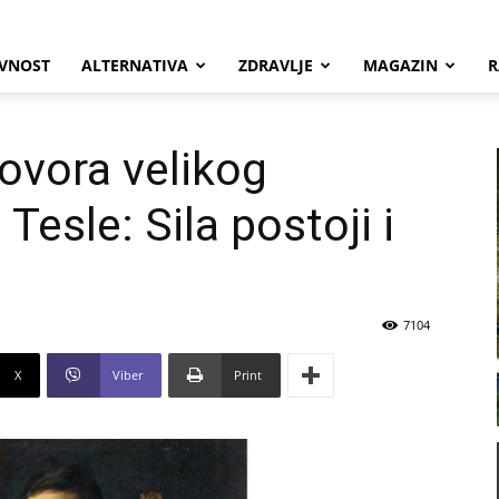
VNOST
ALTERNATIVA
ZDRAVLJE
MAGAZIN
R
ovora velikog
Tesle: Sila postoji i
7104
X
Viber
Print