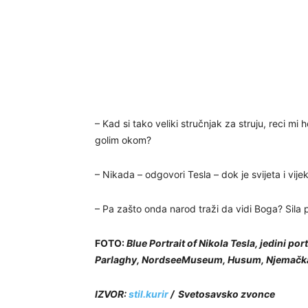
– Kad si tako veliki stručnjak za struju, reci mi h
golim okom?
– Nikada – odgovori Tesla – dok je svijeta i vije
– Pa zašto onda narod traži da vidi Boga? Sila po
FOTO:
Blue Portrait of Nikola Tesla, jedini por
Parlaghy, NordseeMuseum, Husum, Njemačk
IZVOR:
stil.kurir
/ Svetosavsko zvonce