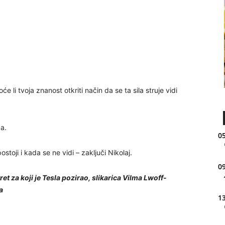
oće li tvoja znanost otkriti način da se ta sila struje vidi
ka.
05
stoji i kada se ne vidi – zaključi Nikolaj.
09
tret za koji je Tesla pozirao, slikarica Vilma Lwoff-
a
13