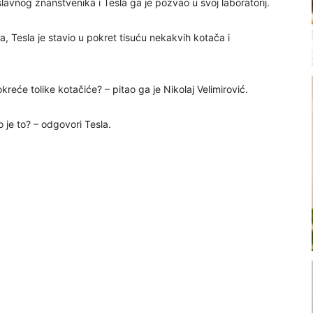
slavnog znanstvenika i Tesla ga je pozvao u svoj laboratorij.
ja, Tesla je stavio u pokret tisuću nekakvih kotača i
okreće tolike kotačiće? – pitao ga je Nikolaj Velimirović.
o je to? – odgovori Tesla.