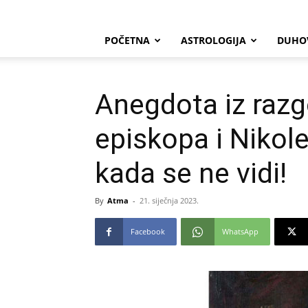
POČETNA
ASTROLOGIJA
DUHO
Anegdota iz razg
episkopa i Nikole 
kada se ne vidi!
By
Atma
-
21. siječnja 2023.
Facebook
WhatsApp