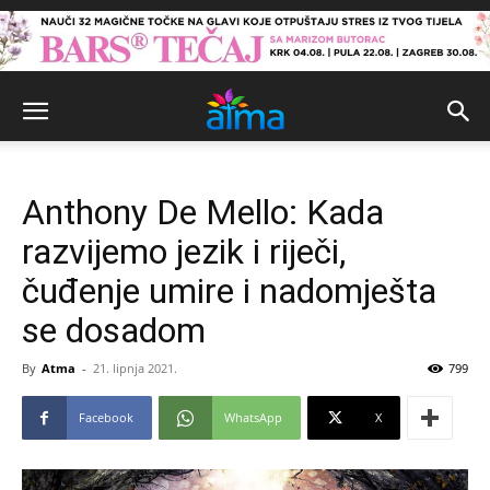
Anthony De Mello: Kada
razvijemo jezik i riječi,
čuđenje umire i nadomješta
se dosadom
By
Atma
-
21. lipnja 2021.
799
Facebook
WhatsApp
X