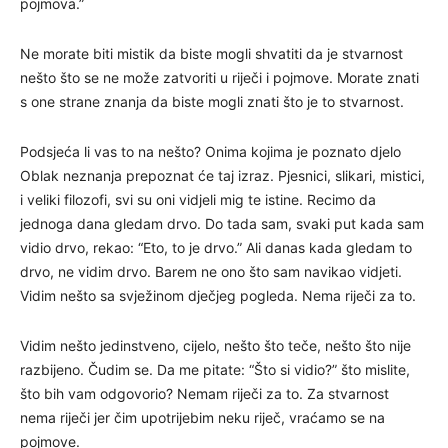
pojmova.”
Ne morate biti mistik da biste mogli shvatiti da je stvarnost
nešto što se ne može zatvoriti u riječi i pojmove. Morate znati
s one strane znanja da biste mogli znati što je to stvarnost.
Podsjeća li vas to na nešto? Onima kojima je poznato djelo
Oblak neznanja prepoznat će taj izraz. Pjesnici, slikari, mistici,
i veliki filozofi, svi su oni vidjeli mig te istine. Recimo da
jednoga dana gledam drvo. Do tada sam, svaki put kada sam
vidio drvo, rekao: “Eto, to je drvo.” Ali danas kada gledam to
drvo, ne vidim drvo. Barem ne ono što sam navikao vidjeti.
Vidim nešto sa svježinom dječjeg pogleda. Nema riječi za to.
Vidim nešto jedinstveno, cijelo, nešto što teče, nešto što nije
razbijeno. Čudim se. Da me pitate: “Što si vidio?” što mislite,
što bih vam odgovorio? Nemam riječi za to. Za stvarnost
nema riječi jer čim upotrijebim neku riječ, vraćamo se na
pojmove.