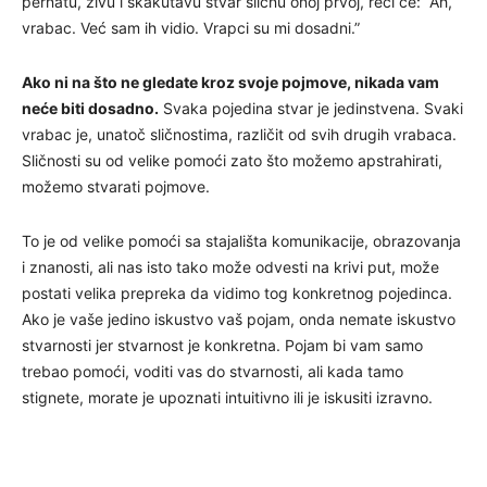
pernatu, živu i skakutavu stvar sličnu onoj prvoj, reći će: “Ah,
vrabac. Već sam ih vidio. Vrapci su mi dosadni.”
Ako ni na što ne gledate kroz svoje pojmove, nikada vam
neće biti dosadno.
Svaka pojedina stvar je jedinstvena. Svaki
vrabac je, unatoč sličnostima, različit od svih drugih vrabaca.
Sličnosti su od velike pomoći zato što možemo apstrahirati,
možemo stvarati pojmove.
To je od velike pomoći sa stajališta komunikacije, obrazovanja
i znanosti, ali nas isto tako može odvesti na krivi put, može
postati velika prepreka da vidimo tog konkretnog pojedinca.
Ako je vaše jedino iskustvo vaš pojam, onda nemate iskustvo
stvarnosti jer stvarnost je konkretna. Pojam bi vam samo
trebao pomoći, voditi vas do stvarnosti, ali kada tamo
stignete, morate je upoznati intuitivno ili je iskusiti izravno.