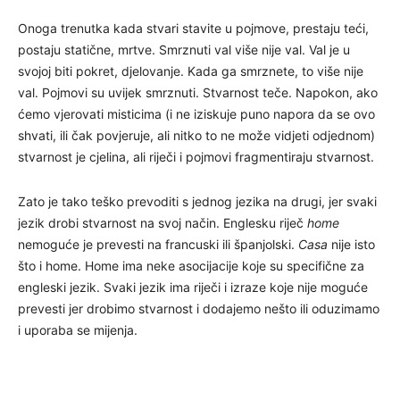
Onoga trenutka kada stvari stavite u pojmove, prestaju teći,
postaju statične, mrtve. Smrznuti val više nije val. Val je u
svojoj biti pokret, djelovanje. Kada ga smrznete, to više nije
val. Pojmovi su uvijek smrznuti. Stvarnost teče. Napokon, ako
ćemo vjerovati misticima (i ne iziskuje puno napora da se ovo
shvati, ili čak povjeruje, ali nitko to ne može vidjeti odjednom)
stvarnost je cjelina, ali riječi i pojmovi fragmentiraju stvarnost.
Zato je tako teško prevoditi s jednog jezika na drugi, jer svaki
jezik drobi stvarnost na svoj način. Englesku riječ
home
nemoguće je prevesti na francuski ili španjolski.
Casa
nije isto
što i home. Home ima neke asocijacije koje su specifične za
engleski jezik. Svaki jezik ima riječi i izraze koje nije moguće
prevesti jer drobimo stvarnost i dodajemo nešto ili oduzimamo
i uporaba se mijenja.