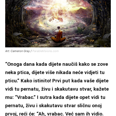
Art: Cameron Gray /
ParableVisions.com
“Onoga dana kada dijete naučiš kako se zove
neka ptica, dijete više nikada neće vidjeti tu
pticu.” Kako istinito! Prvi put kada vaše dijete
vidi tu pernatu, živu i skakutavu stvar, kažete
mu: “Vrabac.” I sutra kada dijete opet vidi tu
pernatu, živu i skakutavu stvar sličnu onoj
prvoj, reći će: “Ah, vrabac. Već sam ih vidio.