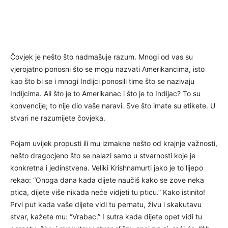
Čovjek je nešto što nadmašuje razum. Mnogi od vas su
vjerojatno ponosni što se mogu nazvati Amerikancima, isto
kao što bi se i mnogi Indijci ponosili time što se nazivaju
Indijcima. Ali što je to Amerikanac i što je to Indijac? To su
konvencije; to nije dio vaše naravi. Sve što imate su etikete. U
stvari ne razumijete čovjeka.
Pojam uvijek propusti ili mu izmakne nešto od krajnje važnosti,
nešto dragocjeno što se nalazi samo u stvarnosti koje je
konkretna i jedinstvena. Veliki Krishnamurti jako je to lijepo
rekao: “Onoga dana kada dijete naučiš kako se zove neka
ptica, dijete više nikada neće vidjeti tu pticu.” Kako istinito!
Prvi put kada vaše dijete vidi tu pernatu, živu i skakutavu
stvar, kažete mu: “Vrabac.” I sutra kada dijete opet vidi tu