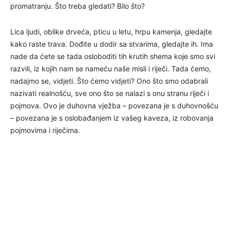
promatranju. Što treba gledati? Bilo što?
Lica ljudi, oblike drveća, pticu u letu, hrpu kamenja, gledajte
kako raste trava. Dođite u dodir sa stvarima, gledajte ih. Ima
nade da ćete se tada osloboditi tih krutih shema koje smo svi
razvili, iz kojih nam se nameću naše misli i riječi. Tada ćemo,
nadajmo se, vidjeti. Što ćemo vidjeti? Ono što smo odabrali
nazivati realnošću, sve ono što se nalazi s onu stranu riječi i
pojmova. Ovo je duhovna vježba – povezana je s duhovnošću
– povezana je s oslobađanjem iz vašeg kaveza, iz robovanja
pojmovima i riječima.