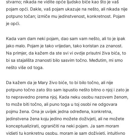
stvarno; nikada ne vidite opće ljudsko biće kao što je vaš
pojam opći. Dakle, vaš pojam ukazuje na nešto, ali nikada nije
potpuno točan; izmiče mu jedinstvenost, konkretnost. Pojam
je opći.
Kada vam dam neki pojam, dao sam vam nešto, ali to je ipak
jako malo. Pojam je tako vrijedan, tako koristan za znanost.
Na primjer, da kažem da ste svi vi ovdje prisutni živa bića, to
bi sa stajališta znanosti bilo sasvim točno. Međutim, mi smo
nešto više od toga.
Da kažem da je Mary živo biće, to bi bilo točno, ali nije
potpuno točno zato što sam ispustio nešto bitno o njoj i zato je
to nepravedno prema njoj. Kada neku osobu nazovem ženom,
to može biti točno, ali puno toga u toj osobi ne odgovara
pojmu žena. Ona je uvijek jedna određena, konkretna,
jedinstvena žena koju jedino možete doživjeti, ali ne možete
konceptualizirati, ograničiti na neki pojam. Ja sam moram
vidjeti tu konkretnu osobu, moram je sam doživjeti, intuitivno