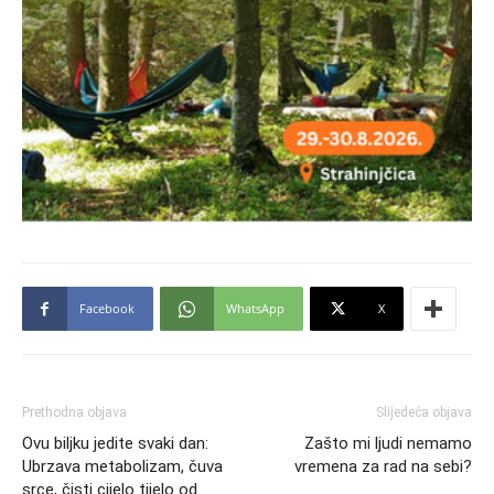
Facebook
WhatsApp
X
Prethodna objava
Slijedeća objava
Ovu biljku jedite svaki dan:
Zašto mi ljudi nemamo
Ubrzava metabolizam, čuva
vremena za rad na sebi?
srce, čisti cijelo tijelo od