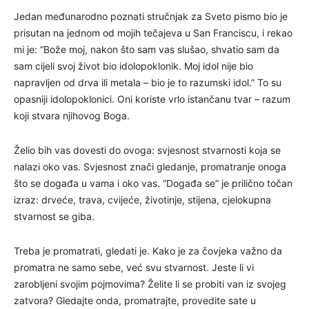
Jedan međunarodno poznati stručnjak za Sveto pismo bio je
prisutan na jednom od mojih tečajeva u San Franciscu, i rekao
mi je: “Bože moj, nakon što sam vas slušao, shvatio sam da
sam cijeli svoj život bio idolopoklonik. Moj idol nije bio
napravljen od drva ili metala – bio je to razumski idol.” To su
opasniji idolopoklonici. Oni koriste vrlo istančanu tvar – razum
koji stvara njihovog Boga.
Želio bih vas dovesti do ovoga: svjesnost stvarnosti koja se
nalazi oko vas. Svjesnost znači gledanje, promatranje onoga
što se događa u vama i oko vas. “Događa se” je prilično točan
izraz: drveće, trava, cvijeće, životinje, stijena, cjelokupna
stvarnost se giba.
Treba je promatrati, gledati je. Kako je za čovjeka važno da
promatra ne samo sebe, već svu stvarnost. Jeste li vi
zarobljeni svojim pojmovima? Želite li se probiti van iz svojeg
zatvora? Gledajte onda, promatrajte, provedite sate u