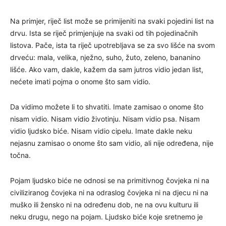
Na primjer, riječ list može se primijeniti na svaki pojedini list na
drvu. Ista se riječ primjenjuje na svaki od tih pojedinačnih
listova. Pače, ista ta riječ upotrebljava se za svo lišće na svom
drveću: mala, velika, nježno, suho, žuto, zeleno, bananino
lišće. Ako vam, dakle, kažem da sam jutros vidio jedan list,
nećete imati pojma o onome što sam vidio.
Da vidimo možete li to shvatiti. Imate zamisao o onome što
nisam vidio. Nisam vidio životinju. Nisam vidio psa. Nisam
vidio ljudsko biće. Nisam vidio cipelu. Imate dakle neku
nejasnu zamisao o onome što sam vidio, ali nije određena, nije
točna.
Pojam ljudsko biće ne odnosi se na primitivnog čovjeka ni na
civiliziranog čovjeka ni na odraslog čovjeka ni na djecu ni na
muško ili žensko ni na određenu dob, ne na ovu kulturu ili
neku drugu, nego na pojam. Ljudsko biće koje sretnemo je