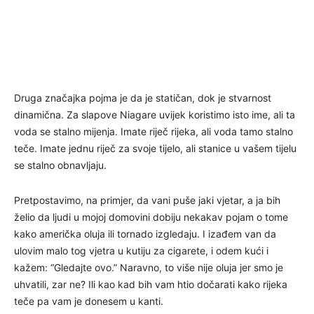
Druga značajka pojma je da je statičan, dok je stvarnost
dinamična. Za slapove Niagare uvijek koristimo isto ime, ali ta
voda se stalno mijenja. Imate riječ rijeka, ali voda tamo stalno
teče. Imate jednu riječ za svoje tijelo, ali stanice u vašem tijelu
se stalno obnavljaju.
Pretpostavimo, na primjer, da vani puše jaki vjetar, a ja bih
želio da ljudi u mojoj domovini dobiju nekakav pojam o tome
kako američka oluja ili tornado izgledaju. I izađem van da
ulovim malo tog vjetra u kutiju za cigarete, i odem kući i
kažem: “Gledajte ovo.” Naravno, to više nije oluja jer smo je
uhvatili, zar ne? Ili kao kad bih vam htio dočarati kako rijeka
teče pa vam je donesem u kanti.