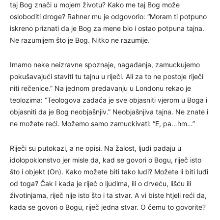
taj Bog znači u mojem životu? Kako me taj Bog može
osloboditi droge? Rahner mu je odgovorio: “Moram ti potpuno
iskreno priznati da je Bog za mene bio i ostao potpuna tajna.
Ne razumijem što je Bog. Nitko ne razumije.
Imamo neke neizravne spoznaje, nagađanja, zamuckujemo
pokušavajući staviti tu tajnu u riječi. Ali za to ne postoje riječi
niti rečenice.” Na jednom predavanju u Londonu rekao je
teolozima: “Teologova zadaća je sve objasniti vjerom u Boga i
objasniti da je Bog neobjašnjiv.” Neobjašnjiva tajna. Ne znate i
ne možete reći. Možemo samo zamuckivati: “E, pa…hm…”
Riječi su putokazi, a ne opisi. Na žalost, ljudi padaju u
idolopoklonstvo jer misle da, kad se govori o Bogu, riječ isto
što i objekt (On). Kako možete biti tako ludi? Možete li biti luđi
od toga? Čak i kada je riječ o ljudima, ili o drveću, lišću ili
životinjama, riječ nije isto što i ta stvar. A vi biste htjeli reći da,
kada se govori o Bogu, riječ jedna stvar. O čemu to govorite?