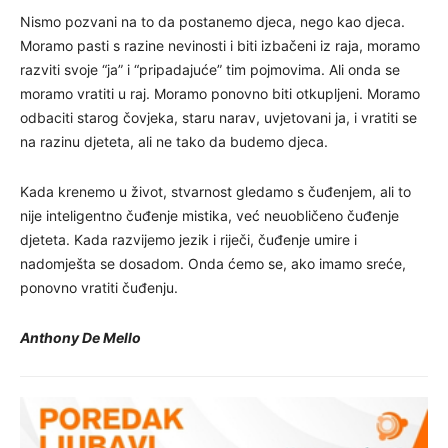
Nismo pozvani na to da postanemo djeca, nego kao djeca.
Moramo pasti s razine nevinosti i biti izbačeni iz raja, moramo
razviti svoje “ja” i “pripadajuće” tim pojmovima. Ali onda se
moramo vratiti u raj. Moramo ponovno biti otkupljeni. Moramo
odbaciti starog čovjeka, staru narav, uvjetovani ja, i vratiti se
na razinu djeteta, ali ne tako da budemo djeca.
Kada krenemo u život, stvarnost gledamo s čuđenjem, ali to
nije inteligentno čuđenje mistika, već neuobličeno čuđenje
djeteta. Kada razvijemo jezik i riječi, čuđenje umire i
nadomješta se dosadom. Onda ćemo se, ako imamo sreće,
ponovno vratiti čuđenju.
Anthony De Mello