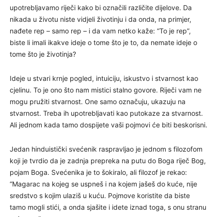
upotrebljavamo riječi kako bi označili različite dijelove. Da
nikada u životu niste vidjeli životinju i da onda, na primjer,
nađete rep – samo rep – i da vam netko kaže: “To je rep”,
biste li imali ikakve ideje o tome što je to, da nemate ideje o
tome što je životinja?
Ideje u stvari krnje pogled, intuiciju, iskustvo i stvarnost kao
cjelinu. To je ono što nam mistici stalno govore. Riječi vam ne
mogu pružiti stvarnost. One samo označuju, ukazuju na
stvarnost. Treba ih upotrebljavati kao putokaze za stvarnost.
Ali jednom kada tamo dospijete vaši pojmovi će biti beskorisni.
Jedan hinduistički svećenik raspravljao je jednom s filozofom
koji je tvrdio da je zadnja prepreka na putu do Boga riječ Bog,
pojam Boga. Svećenika je to šokiralo, ali filozof je rekao:
“Magarac na kojeg se uspneš i na kojem jašeš do kuće, nije
sredstvo s kojim ulaziš u kuću. Pojmove koristite da biste
tamo mogli stići, a onda sjašite i idete iznad toga, s onu stranu