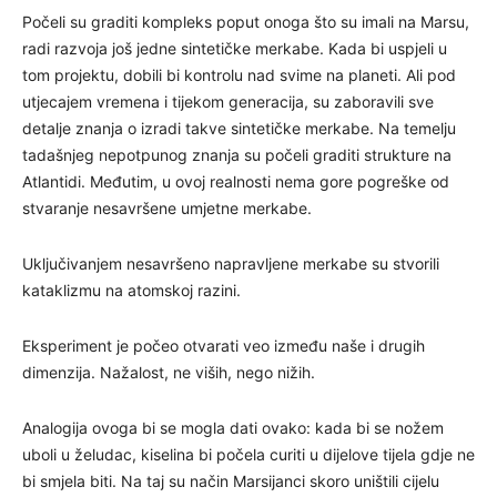
Počeli su graditi kompleks poput onoga što su imali na Marsu,
radi razvoja još jedne sintetičke merkabe. Kada bi uspjeli u
tom projektu, dobili bi kontrolu nad svime na planeti. Ali pod
utjecajem vremena i tijekom generacija, su zaboravili sve
detalje znanja o izradi takve sintetičke merkabe. Na temelju
tadašnjeg nepotpunog znanja su počeli graditi strukture na
Atlantidi. Međutim, u ovoj realnosti nema gore pogreške od
stvaranje nesavršene umjetne merkabe.
Uključivanjem nesavršeno napravljene merkabe su stvorili
kataklizmu na atomskoj razini.
Eksperiment je počeo otvarati veo između naše i drugih
dimenzija. Nažalost, ne viših, nego nižih.
Analogija ovoga bi se mogla dati ovako: kada bi se nožem
uboli u želudac, kiselina bi počela curiti u dijelove tijela gdje ne
bi smjela biti. Na taj su način Marsijanci skoro uništili cijelu