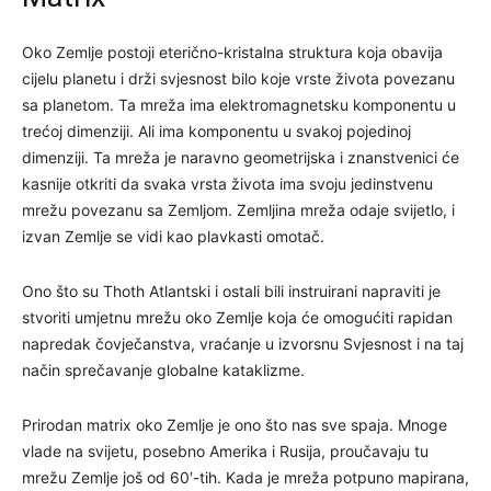
Oko Zemlje postoji eterično-kristalna struktura koja obavija
cijelu planetu i drži svjesnost bilo koje vrste života povezanu
sa planetom. Ta mreža ima elektromagnetsku komponentu u
trećoj dimenziji. Ali ima komponentu u svakoj pojedinoj
dimenziji. Ta mreža je naravno geometrijska i znanstvenici će
kasnije otkriti da svaka vrsta života ima svoju jedinstvenu
mrežu povezanu sa Zemljom. Zemljina mreža odaje svijetlo, i
izvan Zemlje se vidi kao plavkasti omotač.
Ono što su Thoth Atlantski i ostali bili instruirani napraviti je
stvoriti umjetnu mrežu oko Zemlje koja će omogućiti rapidan
napredak čovječanstva, vraćanje u izvorsnu Svjesnost i na taj
način sprečavanje globalne kataklizme.
Prirodan matrix oko Zemlje je ono što nas sve spaja. Mnoge
vlade na svijetu, posebno Amerika i Rusija, proučavaju tu
mrežu Zemlje još od 60′-tih. Kada je mreža potpuno mapirana,