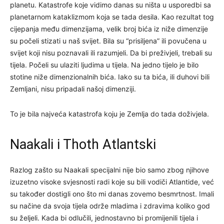
planetu. Katastrofe koje vidimo danas su ništa u usporedbi sa
planetarnom kataklizmom koja se tada desila. Kao rezultat tog
cijepanja među dimenzijama, velik broj bića iz niže dimenzije
su počeli stizati u naš svijet. Bila su “prisiljena” ili povučena u
svijet koji nisu poznavali ili razumjeli. Da bi preživjeli, trebali su
tijela. Počeli su ulaziti ljudima u tijela. Na jedno tijelo je bilo
stotine niže dimenzionalnih bića. Iako su ta bića, ili duhovi bili
Zemljani, nisu pripadali našoj dimenziji.
To je bila najveća katastrofa koju je Zemlja do tada doživjela.
Naakali i Thoth Atlantski
Razlog zašto su Naakali specijalni nije bio samo zbog njihove
izuzetno visoke svjesnosti radi koje su bili vodiči Atlantide, već
su također dostigli ono što mi danas zovemo besmrtnost. Imali
su načine da svoja tijela održe mladima i zdravima koliko god
su željeli. Kada bi odlučili, jednostavno bi promijenili tijela i