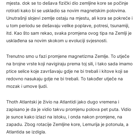
mjesta. dok se to dešava fizički dio zemljine kore se počinje
rotirati kako bi se uskladio sa novim magnetskim polovima.
Unutrašnji slojevi zemlje ostaju na mjestu, ali kora se pokreće i
u tom periodu se dešavaju velike poplave, potresi, tsunamiji,
itd. Kao što sam rekao, svaka promjena ovog tipa na Zemlji je
usklađena sa novim skokom u evoluciji svjesnosti.
Trenutno smo u fazi promjene magnetizma Zemlje. To utječe
na brojne vrste koji navigiraju prema toj sili, i tako sada imamo
ptice selice koje završavaju gdje ne bi trebali i kitove koji se
redovno nasukaju gdje ne bi trebali. To također utječe na
mozak i umove ljudi.
Thoth Atlantski je živio na Atlantidi jako dugo vremena i
zapisano je da je vidio takvu promjenu polova pet puta. Vidio
je sunce kako izlazi na istoku, i onda nakon promjene, na
zapadu. Zbog rotacije Zemljine kore, Lemurija je potonula, a
Atlantida se izdigla.