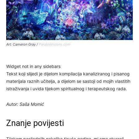
Art: Cameron Gray /
ParableVisions.com
Widget not in any sidebars
Tekst koji slijedi je dijelom kompilacija kanaliziranog i pisanog
materijala raznih učitelja, a dijelom se sastoji od mojih vlastitih
istraživanja i uvida tijekom spiritualnog i terapeutskog rada.
Autor: Saša Momić
Znanje povijesti
Tijekom posljednjih nekoliko tisuća godina, mi smo stvarali