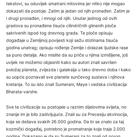
tekstovi, su oduvijek smatrani mitovima jer nitko nije mogao
dokazati da postoje. Zatim je jedan od njih pronađen. Zatim je
i drugi pronađen, i mnogi od njih. Unutar jednog od ovih
gradova su pronađene tisuće cilindričnih glinenih ploča
sakrivenih ispod tog drevnog grada. Te ploče opisuju
događaje u Zemljinoj povijesti koji sežu stotinama tisuća
godina unatrag; opisuju rođenje Zemlje i dolazak ljudske rase
sa puno detalja. Ako mislite da su priče u njima izmišljene, još
uvijek ne možemo objasniti kako su autori znali savršen
položaj planeta, zvijezda i galaksija u tako drevno doba i kako
su uopće poznavali sve planete sunčevog sustava i njihova
kretanja. To su isto znali Sumerani, Maye i vedska civilizacija
Bharata-varshe.
Sve te civilizacije su postojale u raznim dijelovima svijeta, no
znanje im je bilo zadivljujuće. Znali su za Precesiju ekvinocija,
koja se dešava svakih 26.000 godina. Da bi se znalo za taj
kozmički događaj, potrebno je promatranje koje traje 2.000
godina. Dokazano je da su Sumerani za to znali od prvog