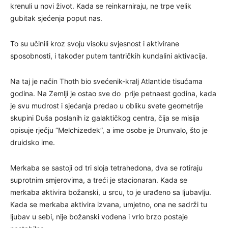
krenuli u novi život. Kada se reinkarniraju, ne trpe velik
gubitak sjećenja poput nas.
To su učinili kroz svoju visoku svjesnost i aktivirane
sposobnosti, i također putem tantričkih kundalini aktivacija.
Na taj je način Thoth bio svećenik-kralj Atlantide tisućama
godina. Na Zemlji je ostao sve do prije petnaest godina, kada
je svu mudrost i sjećanja predao u obliku svete geometrije
skupini Duša poslanih iz galaktičkog centra, čija se misija
opisuje rječju “Melchizedek”, a ime osobe je Drunvalo, što je
druidsko ime.
Merkaba se sastoji od tri sloja tetrahedona, dva se rotiraju
suprotnim smjerovima, a treći je stacionaran. Kada se
merkaba aktivira božanski, u srcu, to je urađeno sa ljubavlju.
Kada se merkaba aktivira izvana, umjetno, ona ne sadrži tu
ljubav u sebi, nije božanski vođena i vrlo brzo postaje