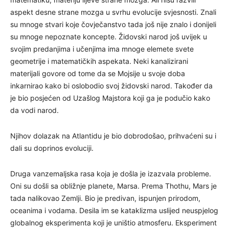
aspekt desne strane mozga u svrhu evolucije svjesnosti. Znali
su mnoge stvari koje čovječanstvo tada još nije znalo i donijeli
su mnoge nepoznate koncepte. Židovski narod još uvijek u
svojim predanjima i učenjima ima mnoge elemete svete
geometrije i matematičkih aspekata. Neki kanalizirani
materijali govore od tome da se Mojsije u svoje doba
inkarnirao kako bi oslobodio svoj židovski narod. Također da
je bio posjećen od Uzašlog Majstora koji ga je podučio kako
da vodi narod.
Njihov dolazak na Atlantidu je bio dobrodošao, prihvaćeni su i
dali su doprinos evoluciji.
Druga vanzemaljska rasa koja je došla je izazvala probleme.
Oni su došli sa obližnje planete, Marsa. Prema Thothu, Mars je
tada nalikovao Zemlji. Bio je predivan, ispunjen prirodom,
oceanima i vodama. Desila im se kataklizma uslijed neuspjelog
globalnog eksperimenta koji je uništio atmosferu. Eksperiment