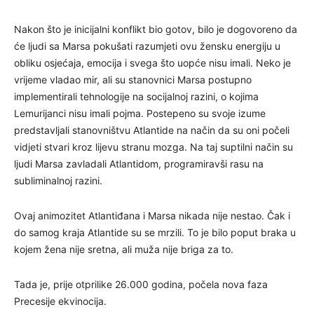
Nakon što je inicijalni konflikt bio gotov, bilo je dogovoreno da
će ljudi sa Marsa pokušati razumjeti ovu žensku energiju u
obliku osjećaja, emocija i svega što uopće nisu imali. Neko je
vrijeme vladao mir, ali su stanovnici Marsa postupno
implementirali tehnologije na socijalnoj razini, o kojima
Lemurijanci nisu imali pojma. Postepeno su svoje izume
predstavljali stanovništvu Atlantide na način da su oni počeli
vidjeti stvari kroz lijevu stranu mozga. Na taj suptilni način su
ljudi Marsa zavladali Atlantidom, programiravši rasu na
subliminalnoj razini.
Ovaj animozitet Atlantiđana i Marsa nikada nije nestao. Čak i
do samog kraja Atlantide su se mrzili. To je bilo poput braka u
kojem žena nije sretna, ali muža nije briga za to.
Tada je, prije otprilike 26.000 godina, počela nova faza
Precesije ekvinocija.