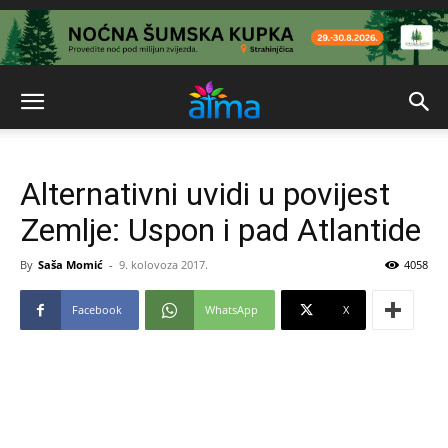
Alternativni uvidi u povijest
Zemlje: Uspon i pad Atlantide
By
Saša Momić
-
9. kolovoza 2017.
4058
Facebook
WhatsApp
X