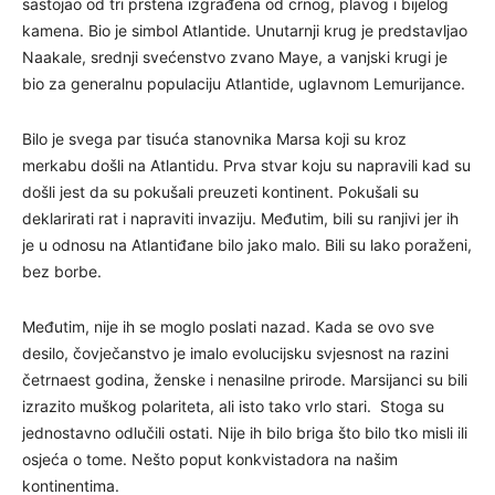
sastojao od tri prstena izgrađena od crnog, plavog i bijelog
kamena. Bio je simbol Atlantide. Unutarnji krug je predstavljao
Naakale, srednji svećenstvo zvano Maye, a vanjski krugi je
bio za generalnu populaciju Atlantide, uglavnom Lemurijance.
Bilo je svega par tisuća stanovnika Marsa koji su kroz
merkabu došli na Atlantidu. Prva stvar koju su napravili kad su
došli jest da su pokušali preuzeti kontinent. Pokušali su
deklarirati rat i napraviti invaziju. Međutim, bili su ranjivi jer ih
je u odnosu na Atlantiđane bilo jako malo. Bili su lako poraženi,
bez borbe.
Međutim, nije ih se moglo poslati nazad. Kada se ovo sve
desilo, čovječanstvo je imalo evolucijsku svjesnost na razini
četrnaest godina, ženske i nenasilne prirode. Marsijanci su bili
izrazito muškog polariteta, ali isto tako vrlo stari. Stoga su
jednostavno odlučili ostati. Nije ih bilo briga što bilo tko misli ili
osjeća o tome. Nešto poput konkvistadora na našim
kontinentima.