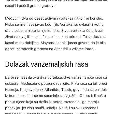
naselili i počeli graditi gradove.
Međutim, dva od deset aktivnih vorteksa nitko nije koristio.
Nitko se nije naseljavao kod njih. Vorteksi su uvlačili životnu
silu u sebe, a nitko ju nije koristio. Život vorteksa će privući
život na ovaj ili onaj način, to je zakon prirode. To se desilo u
kasnijim razdobljima. Mayanski zapisi jasno govore da je bilo
deset izgrađenih gradova na Atlantidi u vrijeme Pada.
Dolazak vanzemaljskih rasa
Da bi se naselila ova dva vorteksa, dve vanzemaljske rase su
uskočile. Međusobno potpuno različite. Prva rasa su bili preci
Hebreja. Kralj-svećenik Atlantide, Thoth, govori da su oni došli
iz budućnosti, ali se ne spominje sazviježđe. Oni su bili nešto
poput djece koja su došla iz petog razreda ali ga moraju
ponavljati jer nisu naučili lekciju. Naučili su svu znanost i
matematiku, materiju lijeve strane mozga. Ali nisu razvili