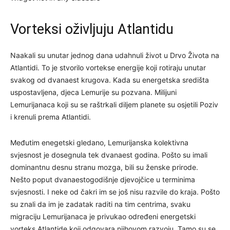
Vorteksi oživljuju Atlantidu
Naakali su unutar jednog dana udahnuli život u Drvo Života na
Atlantidi. To je stvorilo vortekse energije koji rotiraju unutar
svakog od dvanaest krugova. Kada su energetska središta
uspostavljena, djeca Lemurije su pozvana. Milijuni
Lemurijanaca koji su se raštrkali diljem planete su osjetili Poziv
i krenuli prema Atlantidi.
Međutim enegetski gledano, Lemurijanska kolektivna
svjesnost je dosegnula tek dvanaest godina. Pošto su imali
dominantnu desnu stranu mozga, bili su ženske prirode.
Nešto poput dvanaestogodišnje djevojčice u terminima
svjesnosti. I neke od čakri im se još nisu razvile do kraja. Pošto
su znali da im je zadatak raditi na tim centrima, svaku
migraciju Lemurijanaca je privukao određeni energetski
vorteks Atlantide koji odgovara njihovom razvoju. Tamo su se