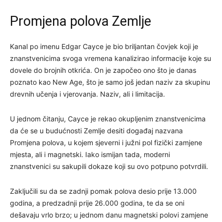
Promjena polova Zemlje
Kanal po imenu Edgar Cayce je bio briljantan čovjek koji je
znanstvenicima svoga vremena kanalizirao informacije koje su
dovele do brojnih otkrića. On je započeo ono što je danas
poznato kao New Age, što je samo još jedan naziv za skupinu
drevnih učenja i vjerovanja. Naziv, ali i limitacija.
U jednom čitanju, Cayce je rekao okupljenim znanstvenicima
da će se u budućnosti Zemlje desiti događaj nazvana
Promjena polova, u kojem sjeverni i južni pol fizički zamjene
mjesta, ali i magnetski. Iako ismijan tada, moderni
znanstvenici su sakupili dokaze koji su ovo potpuno potvrdili.
Zaključili su da se zadnji pomak polova desio prije 13.000
godina, a predzadnji prije 26.000 godina, te da se oni
dešavaju vrlo brzo; u jednom danu magnetski polovi zamjene