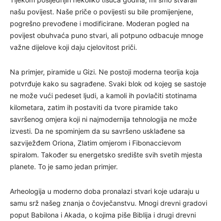
našu povijest. Naše priče o povijesti su bile promijenjene,
pogrešno prevođene i modificirane. Moderan pogled na
povijest obuhvaća puno stvari, ali potpuno odbacuje mnoge
važne dijelove koji daju cjelovitost priči.
Na primjer, piramide u Gizi. Ne postoji moderna teorija koja
potvrđuje kako su sagrađene. Svaki blok od kojeg se sastoje
ne može vući pedeset ljudi, a kamoli ih povlačiti stotinama
kilometara, zatim ih postaviti da tvore piramide tako
savršenog omjera koji ni najmodernija tehnologija ne može
izvesti. Da ne spominjem da su savršeno usklađene sa
sazviježđem Oriona, Zlatim omjerom i Fibonaccievom
spiralom. Također su energetsko središte svih svetih mjesta
planete. To je samo jedan primjer.
Arheologija u moderno doba pronalazi stvari koje udaraju u
samu srž našeg znanja o čovječanstvu. Mnogi drevni gradovi
poput Babilona i Akada, o kojima piše Biblija i drugi drevni