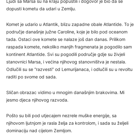
Ljudi sa Marsa su na kraju popustili i dogovor je bio da se
dopusti kometu da udari u Zemlju.
Komet je udario u Atlantik, blizu zapadne obale Atlantide. To je
područje današnje južne Caroline, koje je bilo pod oceanom
tada. Ostaci ove komete se nalaze još dan danas. Prilikom
raspada komete, nekoliko manjih fragmenata je pogodilo sam
kontinent Atlantide. Svi su pogodili područje gdje su živjeli
stanovnici Marsa, i većina njihovog stanovništva je nestala.
Odlučili su se “razvesti” od Lemurijanaca, i odlučili su u revoltu
raditi po svome od sada.
Sličan obrazac vidimo u mnogim današnjim brakovima. Mi
jesmo djeca njihovog razvoda.
Pošto su bili pod utjecajem nezrele muške energije, sa
njihovom ljutnjom je rasla želja za kontrolom, i sada su željeli
dominaciju nad cijelom Zemljom.