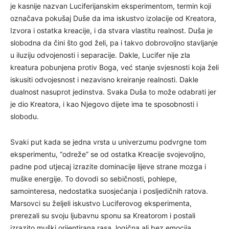
je kasnije nazvan Luciferijanskim eksperimentom, termin koji
označava pokušaj Duše da ima iskustvo izolacije od Kreatora,
Izvora i ostatka kreacije, i da stvara vlastitu realnost. Duša je
slobodna da čini što god želi, pa i takvo dobrovoljno stavljanje
u iluziju odvojenosti i separacije. Dakle, Lucifer nije zla
kreatura pobunjena protiv Boga, već stanje svjesnosti koja želi
iskusiti odvojesnost i nezavisno kreiranje realnosti. Dakle
dualnost nasuprot jedinstva. Svaka Duša to može odabrati jer
je dio Kreatora, i kao Njegovo dijete ima te sposobnosti i
slobodu.
Svaki put kada se jedna vrsta u univerzumu podvrgne tom
eksperimentu, “odreže” se od ostatka Kreacije svojevoljno,
padne pod utjecaj izrazite dominacije lijeve strane mozga i
muške energije. To dovodi so sebičnosti, pohlepe,
samointeresa, nedostatka suosjećanja i posljedičnih ratova.
Marsovci su željeli iskustvo Luciferovog eksperimenta,
prerezali su svoju ljubavnu sponu sa Kreatorom i postali
izrazito muški orijentirana rasa, logična ali bez emocija.