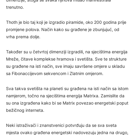
trenutno.
Thoth je bio taj koji je izgradio piramide, oko 200 godina prije
promjene polova. Način kako su građene je zbunjujuć, od
vrha prema dolje.
Također su u četvrtoj dimenziji izgradili, na sjecištima energija
Mreže, čitave komplekse hramova i svetišta. Sve te strukture
su građene na isti način, sve imaju savršene omjere u skladu
sa Fibonaccijevom sekvencom i Zlatnim omjerom.
Sva takva svetišta na planeti su građena na isti način sa istom
namjerom, točno na sjecištima energija Matrixa. Zamislite da
su ona izgrađena kako bi se Matrix povezao energetski poput
bežičnog interneta.
Neki istraživači i znanstvenici potvrđuju da se sva sveta
mjesta ovako građena energetski nadovezuju jedna na drugo,