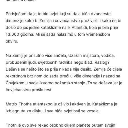
Podsjećam da je to bio uvjet koji su dala bića dvanaeste
dimenzije kako bi Zemlja i čovječanstvo preživjeli, i kako ne bi
došlo do još jedne kataklizme nalik Atlantidi, koja je bila prije
13.000 godina. Mi se sada nalazimo u tom vremenskom
okviru.
Na Zemlji je prisutno više anđela, Uzašlih majstora, vodiča,
probuđenih ljudi, svjetlosnih radnika nego ikad. Razlog?
Dešava se nešto što se prije nikada nije desilo. Zemlja će cijela
rekordnom brzinom do sada preći u više dimenzije i nazad sa
Čovjekom u svoje izvorno božansko stanje. To se dešava jer je
čovječanstvo prošlo test.
Matrix Thotha atlantskog je oživio i aktivan je. Kataklizma je
izbjegnuta za dlaku, i sva bića svjetlosti se vesele.
Thoth je ovo sve rekao osobno diljem planete putem svojih