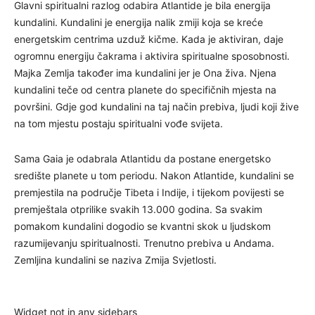
Glavni spiritualni razlog odabira Atlantide je bila energija
kundalini. Kundalini je energija nalik zmiji koja se kreće
energetskim centrima uzduž kičme. Kada je aktiviran, daje
ogromnu energiju čakrama i aktivira spiritualne sposobnosti.
Majka Zemlja također ima kundalini jer je Ona živa. Njena
kundalini teče od centra planete do specifičnih mjesta na
površini. Gdje god kundalini na taj način prebiva, ljudi koji žive
na tom mjestu postaju spiritualni vođe svijeta.
Sama Gaia je odabrala Atlantidu da postane energetsko
središte planete u tom periodu. Nakon Atlantide, kundalini se
premjestila na područje Tibeta i Indije, i tijekom povijesti se
premještala otprilike svakih 13.000 godina. Sa svakim
pomakom kundalini dogodio se kvantni skok u ljudskom
razumijevanju spiritualnosti. Trenutno prebiva u Andama.
Zemljina kundalini se naziva Zmija Svjetlosti.
Widget not in any sidebars