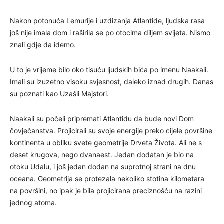
Nakon potonuća Lemurije i uzdizanja Atlantide, ljudska rasa
još nije imala dom i raširila se po otocima diljem svijeta. Nismo
znali gdje da idemo.
U to je vrijeme bilo oko tisuću ljudskih bića po imenu Naakali.
Imali su izuzetno visoku svjesnost, daleko iznad drugih. Danas
su poznati kao Uzašli Majstori.
Naakali su počeli pripremati Atlantidu da bude novi Dom
čovječanstva. Projicirali su svoje energije preko cijele površine
kontinenta u obliku svete geometrije Drveta Života. Ali ne s
deset krugova, nego dvanaest. Jedan dodatan je bio na
otoku Udalu, i još jedan dodan na suprotnoj strani na dnu
oceana. Geometrija se protezala nekoliko stotina kilometara
na površini, no ipak je bila projicirana preciznošću na razini
jednog atoma.