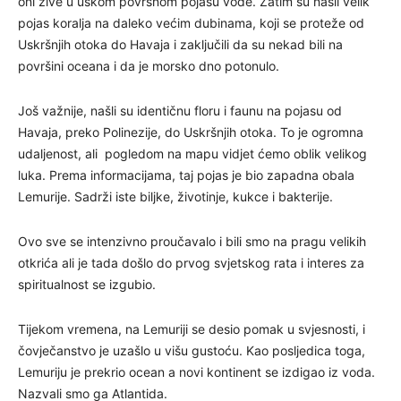
oni žive u uskom površnom pojasu vode. Zatim su našli velik
pojas koralja na daleko većim dubinama, koji se proteže od
Uskršnjih otoka do Havaja i zaključili da su nekad bili na
površini oceana i da je morsko dno potonulo.
Još važnije, našli su identičnu floru i faunu na pojasu od
Havaja, preko Polinezije, do Uskršnjih otoka. To je ogromna
udaljenost, ali pogledom na mapu vidjet ćemo oblik velikog
luka. Prema informacijama, taj pojas je bio zapadna obala
Lemurije. Sadrži iste biljke, životinje, kukce i bakterije.
Ovo sve se intenzivno proučavalo i bili smo na pragu velikih
otkrića ali je tada došlo do prvog svjetskog rata i interes za
spiritualnost se izgubio.
Tijekom vremena, na Lemuriji se desio pomak u svjesnosti, i
čovječanstvo je uzašlo u višu gustoću. Kao posljedica toga,
Lemuriju je prekrio ocean a novi kontinent se izdigao iz voda.
Nazvali smo ga Atlantida.