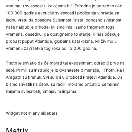
vratimo u svjesnost u kojoj smo bili. Prirodno je potrebno oko
100.000 godina evoucije svjesnosti i podizanja vibracije za
jednu vrstu da dosegne Svjesnost Krista, odnosno svjesnost
naše najdublje prirode. Mi smo imali samo fragment toga
vremena, desetinu, da dostignemo to stanje, ili nas očekuje
propast poput Atlantide, globalna kataklizma. Mi živimo u
vremenu završetka tog roka od 13.000 godina.
Thoth je shvatio da će morati taj eksperiment odraditi prvo na
sebi. Primili su instrukcije iz dvanaeste dimenzije, i Thoth, Ra i
Aragath su krenuli. Svi su bili u prošlosti kraljevi Atlantide. Da
bismo shvatili na čemu su radili, moramo pričati o Zemljinim
linijama svjesnosti, Zmajevim linijama.
Widget not in any sidebars
Matrix