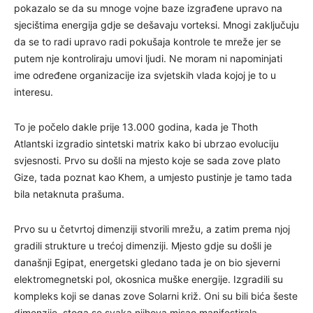
pokazalo se da su mnoge vojne baze izgrađene upravo na
sjecištima energija gdje se dešavaju vorteksi. Mnogi zaključuju
da se to radi upravo radi pokušaja kontrole te mreže jer se
putem nje kontroliraju umovi ljudi. Ne moram ni napominjati
ime određene organizacije iza svjetskih vlada kojoj je to u
interesu.
To je počelo dakle prije 13.000 godina, kada je Thoth
Atlantski izgradio sintetski matrix kako bi ubrzao evoluciju
svjesnosti. Prvo su došli na mjesto koje se sada zove plato
Gize, tada poznat kao Khem, a umjesto pustinje je tamo tada
bila netaknuta prašuma.
Prvo su u četvrtoj dimenziji stvorili mrežu, a zatim prema njoj
gradili strukture u trećoj dimenziji. Mjesto gdje su došli je
današnji Egipat, energetski gledano tada je on bio sjeverni
elektromegnetski pol, okosnica muške energije. Izgradili su
kompleks koji se danas zove Solarni križ. Oni su bili bića šeste
dimenzije, stoga se svaka njihova misao manifestirala