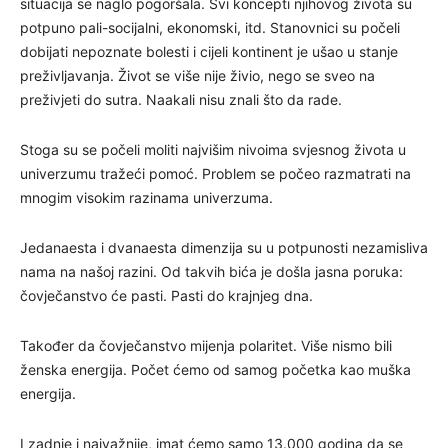
situacija se naglo pogoršala. Svi koncepti njihovog života su
potpuno pali-socijalni, ekonomski, itd. Stanovnici su počeli
dobijati nepoznate bolesti i cijeli kontinent je ušao u stanje
preživljavanja. Život se više nije živio, nego se sveo na
preživjeti do sutra. Naakali nisu znali što da rade.
Stoga su se počeli moliti najvišim nivoima svjesnog života u
univerzumu tražeći pomoć. Problem se počeo razmatrati na
mnogim visokim razinama univerzuma.
Jedanaesta i dvanaesta dimenzija su u potpunosti nezamisliva
nama na našoj razini. Od takvih bića je došla jasna poruka:
čovječanstvo će pasti. Pasti do krajnjeg dna.
Također da čovječanstvo mijenja polaritet. Više nismo bili
ženska energija. Počet ćemo od samog početka kao muška
energija.
I zadnje i najvažnije, imat ćemo samo 13.000 godina da se