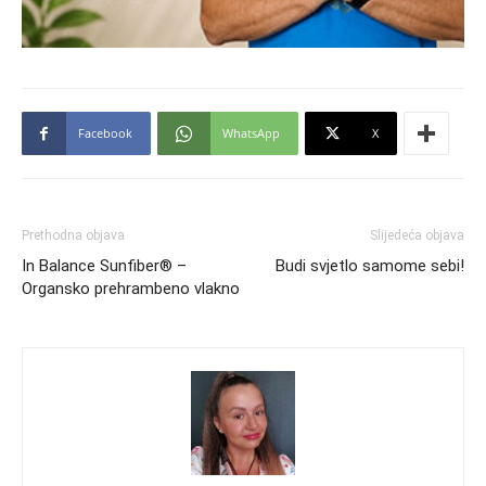
Facebook
WhatsApp
X
Prethodna objava
Slijedeća objava
In Balance Sunfiber® –
Budi svjetlo samome sebi!
Organsko prehrambeno vlakno