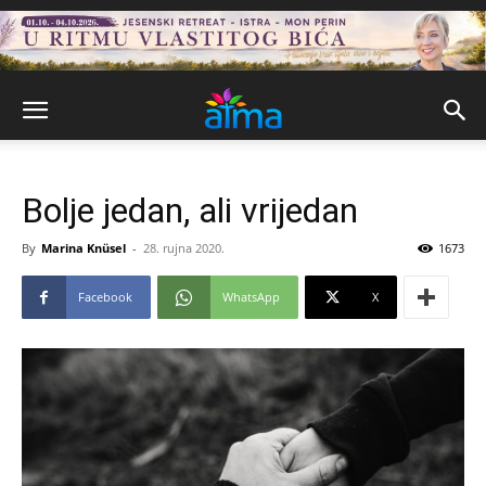
Bolje jedan, ali vrijedan
By
Marina Knüsel
-
28. rujna 2020.
1673
Facebook
WhatsApp
X