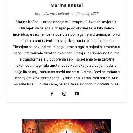
Marina Knüsel
https://www.facebook.com/marnique777
Marina Knüsel – autor, energetski terapeut i Jyotish savjetnik.
Oduvijek se osjećala drugačije od okoline te je bila velika
individua, u sebi je nosila poziv za pomaganjem drugima, ali prvo
je morala proći životne lekcije koje su joj bile namijenjene.
Pisanjem se bavi od malih nogu, kroz njega je najbolje izražavala
sebe i prerađivala životne okolnosti. Patnju i zadobivene traume
je transformirala u put prema sebi i iscjeljenje te je životne
okolnosti integrirala unutar sebe kao lekcije za dalje. Kada je
iscijelila sebe, krenula se baviti radom s ljudima. Bavi se radom s
energijom kroz tretmane te Jyotish analizama, radi online. Ako
osjetite Poziv unutar sebe, osjećajte se slobodnim obratiti joj se.