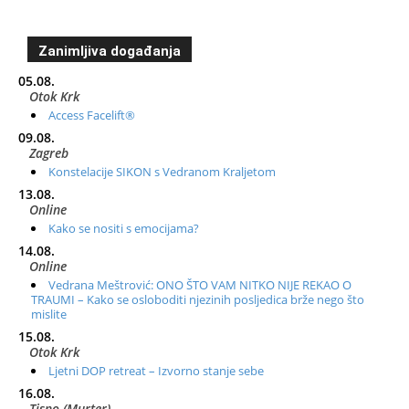
Zanimljiva događanja
05.08.
Otok Krk
Access Facelift®
09.08.
Zagreb
Konstelacije SIKON s Vedranom Kraljetom
13.08.
Online
Kako se nositi s emocijama?
14.08.
Online
Vedrana Meštrović: ONO ŠTO VAM NITKO NIJE REKAO O
TRAUMI – Kako se osloboditi njezinih posljedica brže nego što
mislite
15.08.
Otok Krk
Ljetni DOP retreat – Izvorno stanje sebe
16.08.
Tisno (Murter)