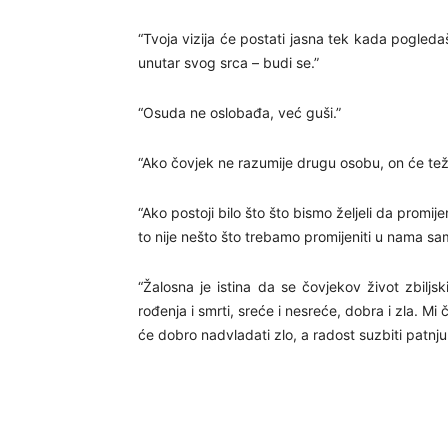
“Tvoja vizija će postati jasna tek kada pogleda
unutar svog srca – budi se.”
“Osuda ne oslobađa, već guši.”
“Ako čovjek ne razumije drugu osobu, on će tež
“Ako postoji bilo što što bismo željeli da promije
to nije nešto što trebamo promijeniti u nama sa
“Žalosna je istina da se čovjekov život zbiljsk
rođenja i smrti, sreće i nesreće, dobra i zla. M
će dobro nadvladati zlo, a radost suzbiti patnju