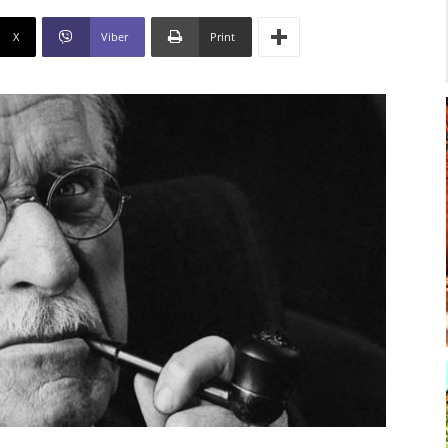
X
Viber
Print