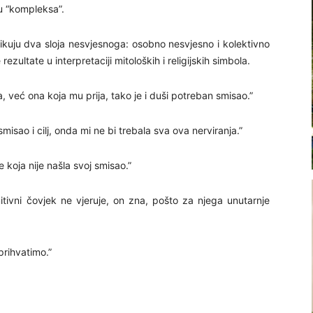
u “kompleksa”.
zlikuju dva sloja nesvjesnoga: osobno nesvjesno i kolektivno
zultate u interpretaciji mitoloških i religijskih simbola.
ja, već ona koja mu prija, tako je i duši potreban smisao.”
misao i cilj, onda mi ne bi trebala sva ova nerviranja.”
 koja nije našla svoj smisao.”
itivni čovjek ne vjeruje, on zna, pošto za njega unutarnje
prihvatimo.”