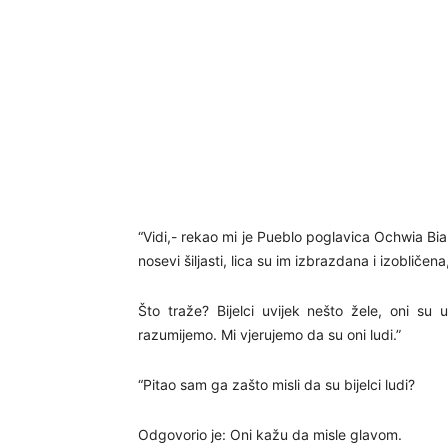
“Vidi,- rekao mi je Pueblo poglavica Ochwia Bian
nosevi šiljasti, lica su im izbrazdana i izobličen
Što traže? Bijelci uvijek nešto žele, oni su
razumijemo. Mi vjerujemo da su oni ludi.”
“Pitao sam ga zašto misli da su bijelci ludi?
Odgovorio je: Oni kažu da misle glavom.