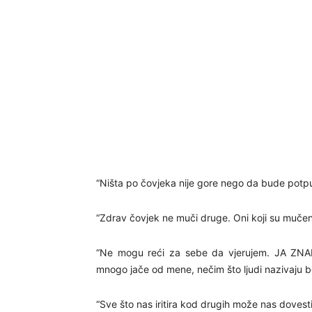
“Ništa po čovjeka nije gore nego da bude potp
“Zdrav čovjek ne muči druge. Oni koji su mučeni
“Ne mogu reći za sebe da vjerujem. JA ZNA
mnogo jače od mene, nečim što ljudi nazivaju 
“Sve što nas iritira kod drugih može nas dovest