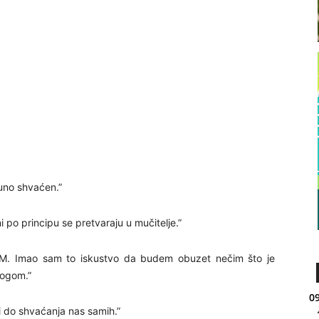
uno shvaćen.”
 po principu se pretvaraju u mučitelje.”
M. Imao sam to iskustvo da budem obuzet nečim što je
bogom.”
09
i do shvaćanja nas samih.”