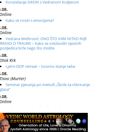
Konstelacije SIKON s Vedranom Kraljetom
.08.
Online
Kako se nositi s emocijama?
.08.
Online
Vedrana Meštrović: ONO ŠTO VAM NITKO NIJE
REKAO O TRAUMI – Kako se osloboditi njezinih
posljedica brže nego što mislite
.08.
Otok Krk
Ljetni DOP retreat – Izvorno stanje sebe
.08.
Tisno (Murter)
Seminar pjevanja po metodi „Škole za otkrivanje
glasa“
.08.
Online
Radionica: Pomagači iz drugih dimenzija Online –
otvoreno za sve
.08.
Zagreb+Online
Osnovni ThetaHealing® tečaj, Zagreb i Online