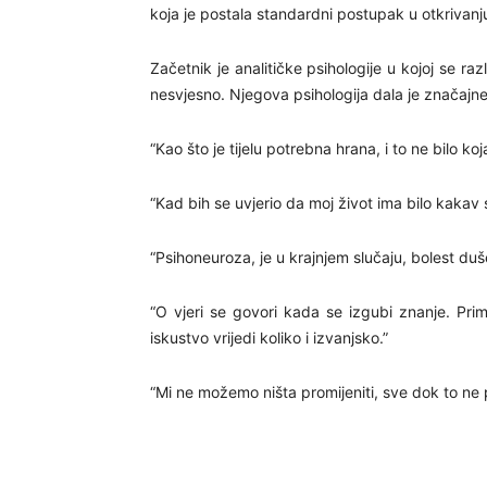
koja je postala standardni postupak u otkrivanj
Začetnik je analitičke psihologije u kojoj se ra
nesvjesno. Njegova psihologija dala je značajne re
“Kao što je tijelu potrebna hrana, i to ne bilo ko
“Kad bih se uvjerio da moj život ima bilo kakav s
“Psihoneuroza, je u krajnjem slučaju, bolest duše
“O vjeri se govori kada se izgubi znanje. Prim
iskustvo vrijedi koliko i izvanjsko.”
“Mi ne možemo ništa promijeniti, sve dok to ne 