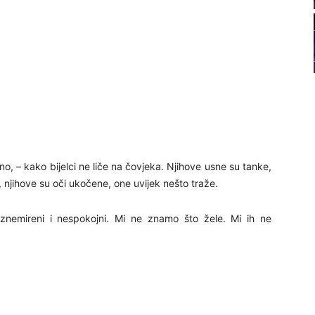
22
23
24
o, – kako bijelci ne liče na čovjeka. Njihove usne su tanke,
a, njihove su oči ukočene, one uvijek nešto traže.
25
 uznemireni i nespokojni. Mi ne znamo što žele. Mi ih ne
26
27