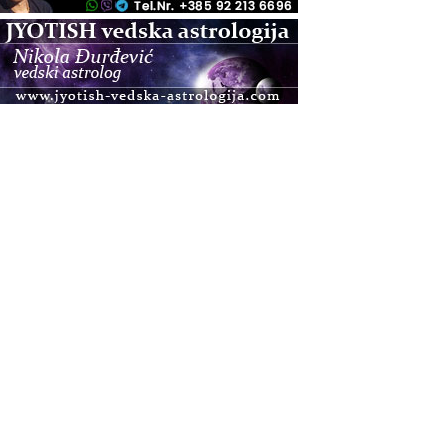
.08.
Pula
Access BARS®, otpusti stres
.08.
Pula
Access Energetski Facelift®
.08.
Zagreb
Pjesma srca / Zagreb
Online
Tečaj Višeg Vodstva, razvijanja intuicije i Akaša
zapisa
.08.
Online
Upisi u program Profesionalni hipnoterapeut —
nova generacija kreće 25.08. 2026.
.08.
Online
Postanite Nositelj Vibracije Nove Zemlje
.08.
Visoko
Alemka Dauskardt – Jednodnevna radionica