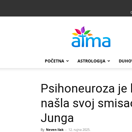
Atma
POČETNA
ASTROLOGIJA
DUHO
Psihoneuroza je 
našla svoj smisa
Junga
By
Neven Ilak
-
12. rujna 2025.