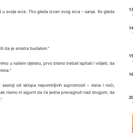
13
š u svoje srce. Tko gleda izvan svog srca – sanja. Ko gleda
14
iti da je smatra budalom.”
15
nimo u našem djetetu, prvo bismo trebali ispitati i vidjeti, da
mima.”
16
i sastoji od sklopa nepomirljivih suprotnosti – dana i noći,
i čak nismo ni sigurni da će jedna prevagnuti nad drugom, da
20
.”
21