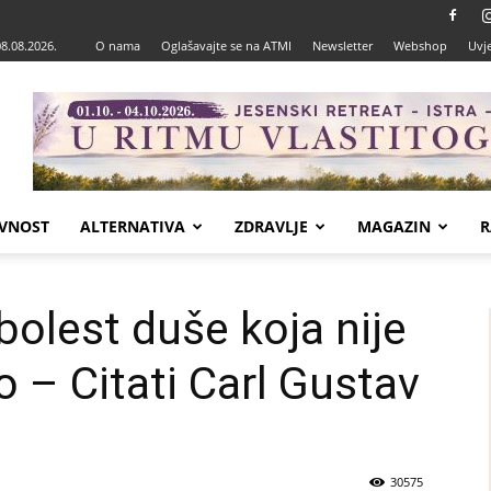
08.08.2026.
O nama
Oglašavajte se na ATMI
Newsletter
Webshop
Uvje
VNOST
ALTERNATIVA
ZDRAVLJE
MAGAZIN
R
bolest duše koja nije
o – Citati Carl Gustav
30575