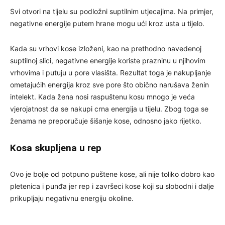
Svi otvori na tijelu su podložni suptilnim utjecajima. Na primjer,
negativne energije putem hrane mogu ući kroz usta u tijelo.
Kada su vrhovi kose izloženi, kao na prethodno navedenoj
suptilnoj slici, negativne energije koriste prazninu u njihovim
vrhovima i putuju u pore vlasišta. Rezultat toga je nakupljanje
ometajućih energija kroz sve pore što obično narušava ženin
intelekt. Kada žena nosi raspuštenu kosu mnogo je veća
vjerojatnost da se nakupi crna energija u tijelu. Zbog toga se
ženama ne preporučuje šišanje kose, odnosno jako rijetko.
Kosa skupljena u rep
Ovo je bolje od potpuno puštene kose, ali nije toliko dobro kao
pletenica i punđa jer rep i završeci kose koji su slobodni i dalje
prikupljaju negativnu energiju okoline.