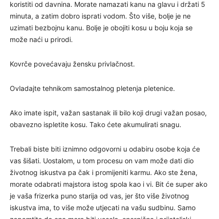
koristiti od davnina. Morate namazati kanu na glavu i držati 5
minuta, a zatim dobro isprati vodom. Što više, bolje je ne
uzimati bezbojnu kanu. Bolje je obojiti kosu u boju koja se
može naći u prirodi.
Kovrče povećavaju žensku privlačnost.
Ovladajte tehnikom samostalnog pletenja pletenice.
Ako imate ispit, važan sastanak ili bilo koji drugi važan posao,
obavezno ispletite kosu. Tako ćete akumulirati snagu.
Trebali biste biti iznimno odgovorni u odabiru osobe koja će
vas šišati. Uostalom, u tom procesu on vam može dati dio
životnog iskustva pa čak i promijeniti karmu. Ako ste žena,
morate odabrati majstora istog spola kao i vi. Bit će super ako
je vaša frizerka puno starija od vas, jer što više životnog
iskustva ima, to više može utjecati na vašu sudbinu. Samo