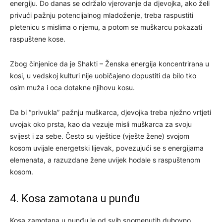
energiju. Do danas se održalo vjerovanje da djevojka, ako želi
privući pažnju potencijalnog mladoženje, treba raspustiti
pletenicu s mislima o njemu, a potom se muškarcu pokazati
raspuštene kose.
Zbog činjenice da je Shakti – Ženska energija koncentrirana u
kosi, u vedskoj kulturi nije uobičajeno dopustiti da bilo tko
osim muža i oca dotakne njihovu kosu.
Da bi “privukla” pažnju muškarca, djevojka treba nježno vrtjeti
uvojak oko prsta, kao da vezuje misli muškarca za svoju
svijest i za sebe. Često su vještice (vješte žene) svojom
kosom uvijale energetski lijevak, povezujući se s energijama
elemenata, a razuzdane žene uvijek hodale s raspuštenom
kosom.
4. Kosa zamotana u punđu
Kosa zamotana u punđu je od svih spomenutih duhovno