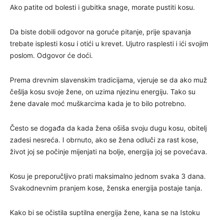
Ako patite od bolesti i gubitka snage, morate pustiti kosu.
Da biste dobili odgovor na goruće pitanje, prije spavanja
trebate isplesti kosu i otići u krevet. Ujutro rasplesti i ići svojim
poslom. Odgovor će doći.
Prema drevnim slavenskim tradicijama, vjeruje se da ako muž
češlja kosu svoje žene, on uzima njezinu energiju. Tako su
žene davale moć muškarcima kada je to bilo potrebno.
Često se događa da kada žena ošiša svoju dugu kosu, obitelj
zadesi nesreća. I obrnuto, ako se žena odluči za rast kose,
život joj se počinje mijenjati na bolje, energija joj se povećava.
Kosu je preporučljivo prati maksimalno jednom svaka 3 dana.
Svakodnevnim pranjem kose, ženska energija postaje tanja.
Kako bi se očistila suptilna energija žene, kana se na Istoku