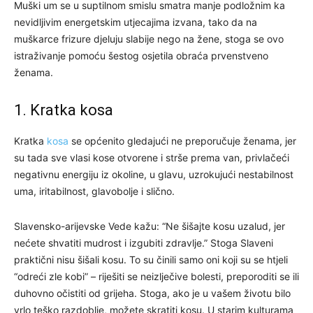
Muški um se u suptilnom smislu smatra manje podložnim ka
nevidljivim energetskim utjecajima izvana, tako da na
muškarce frizure djeluju slabije nego na žene, stoga se ovo
istraživanje pomoću šestog osjetila obraća prvenstveno
ženama.
1. Kratka kosa
Kratka
kosa
se općenito gledajući ne preporučuje ženama, jer
su tada sve vlasi kose otvorene i strše prema van, privlačeći
negativnu energiju iz okoline, u glavu, uzrokujući nestabilnost
uma, iritabilnost, glavobolje i slično.
Slavensko-arijevske Vede kažu: “Ne šišajte kosu uzalud, jer
nećete shvatiti mudrost i izgubiti zdravlje.” Stoga Slaveni
praktični nisu šišali kosu. To su činili samo oni koji su se htjeli
“odreći zle kobi” – riješiti se neizlječive bolesti, preporoditi se ili
duhovno očistiti od grijeha. Stoga, ako je u vašem životu bilo
vrlo teško razdoblje, možete skratiti kosu. U starim kulturama