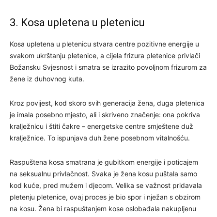
3. Kosa upletena u pletenicu
Kosa upletena u pletenicu stvara centre pozitivne energije u
svakom ukrštanju pletenice, a cijela frizura pletenice privlači
Božansku Svjesnost i smatra se izrazito povoljnom frizurom za
žene iz duhovnog kuta.
Kroz povijest, kod skoro svih generacija žena, duga pletenica
je imala posebno mjesto, ali i skriveno značenje: ona pokriva
kralježnicu i štiti čakre – energetske centre smještene duž
kralježnice. To ispunjava duh žene posebnom vitalnošću.
Raspuštena kosa smatrana je gubitkom energije i poticajem
na seksualnu privlačnost. Svaka je žena kosu puštala samo
kod kuće, pred mužem i djecom. Velika se važnost pridavala
pletenju pletenice, ovaj proces je bio spor i nježan s obzirom
na kosu. Žena bi raspuštanjem kose oslobađala nakupljenu