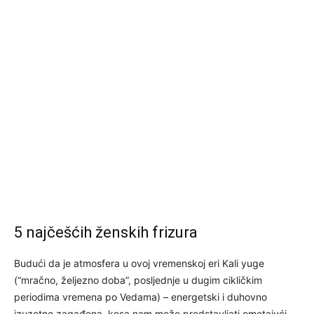
5 najčešćih ženskih frizura
Budući da je atmosfera u ovoj vremenskoj eri Kali yuge
(“mračno, željezno doba”, posljednje u dugim cikličkim
periodima vremena po Vedama) – energetski i duhovno
izuzetno zagađena, kosa nam može predstavljati ometajući