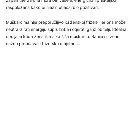
zapamtite da ona mora biti vesela, energična i prijateljski
raspoložena kako bi njezin utjecaj bio pozitivan.
Muškarcima nije preporučljivo ići ženskoj frizerki jer ona može
neutralizirati energiju supružnika i otjerati ga iz obitelji. Idealna
opcija je kada žena ili majka šiša muškarca. Ranije su žene
nužno proučavale frizersku umjetnost.