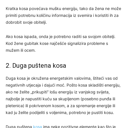
Kratka kosa povećava mušku energiju, tako da žena ne može
primiti potrebnu količinu informacija iz svemira i koristiti ih za
dobrobit svoje obitelji.
Ako kosa ispada, onda je potrebno raditi sa svojom obitelji.
Kod žene gubitak kose najčešće signalizira probleme s
mužem ili ocem.
2. Duga puštena kosa
Duga kosa je okružena energetskim valovima, štiteći vas od
negativnih utjecaja i dajući moć. Pošto kosa skladišti energiju,
ako ne želite „prikupiti” lošu energiju iz vanjskog svijeta,
najbolje je napustiti kuću sa skupljenom (posebno punđa ili
pletenica) ili pokrivenom kosom, a za spremanje energije ili
kad ju želite podijeliti s voljenima, potrebno je pustiti kosu.
Duga puštena
kosa
ima neke pozitivne elemente kao što je