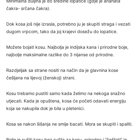
Minimalna duljina je do sredine lopatice (gdje je anahata
čakra- srčana čakra).
Dok kosa još nije izrasla, potrebno ju je skupiti straga i vezati
dugom vrpcom, tako da joj krajevi dosežu do lopatice.
Možete bojati kosu. Najbolja je indijska kana i prirodne boje,
najbolje maksimalne razlike do 3 nijanse od prirodne.
Razdjeljak sa strane nositi na način da je glavnina kose
češljana na lijevoj (ženskoj) strani.
Kosu trebamo pustiti samo kada želimo na nekoga snažno
utjecati. Kada je opuštena, kosa će početi odavati energiju
koja se nakupila dok je bila u pletenici.
Kosa se nakon šišanja ne smije bacati. Mora se skupiti i spaliti.
Bolje je sušiti kosu bez sušila za kosu, prirodno i “češljati” je