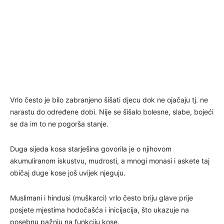
Vrlo često je bilo zabranjeno šišati djecu dok ne ojačaju tj. ne
narastu do određene dobi. Nije se šišalo bolesne, slabe, bojeći
se da im to ne pogorša stanje.
Duga sijeda kosa starješina govorila je o njihovom
akumuliranom iskustvu, mudrosti, a mnogi monasi i askete taj
običaj duge kose još uvijek njeguju.
Muslimani i hindusi (muškarci) vrlo često briju glave prije
posjete mjestima hodočašća i inicijacija, što ukazuje na
posebnu pažnju na funkciju kose.