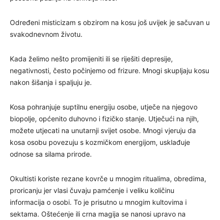
Određeni misticizam s obzirom na kosu još uvijek je sačuvan u
svakodnevnom životu.
Kada želimo nešto promijeniti ili se riješiti depresije,
negativnosti, često počinjemo od frizure. Mnogi skupljaju kosu
nakon šišanja i spaljuju je.
Kosa pohranjuje suptilnu energiju osobe, utječe na njegovo
biopolje, općenito duhovno i fizičko stanje. Utječući na njih,
možete utjecati na unutarnji svijet osobe. Mnogi vjeruju da
kosa osobu povezuju s kozmičkom energijom, usklađuje
odnose sa silama prirode.
Okultisti koriste rezane kovrče u mnogim ritualima, obredima,
proricanju jer vlasi čuvaju pamćenje i veliku količinu
informacija o osobi. To je prisutno u mnogim kultovima i
sektama. Oštećenje ili crna magija se nanosi upravo na