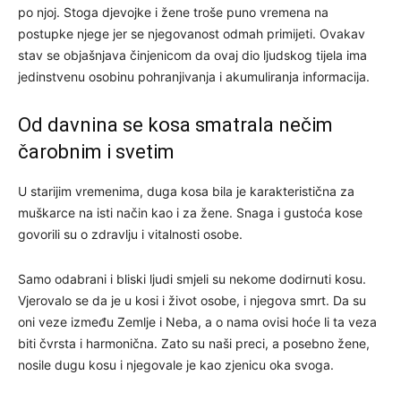
po njoj. Stoga djevojke i žene troše puno vremena na
postupke njege jer se njegovanost odmah primijeti. Ovakav
stav se objašnjava činjenicom da ovaj dio ljudskog tijela ima
jedinstvenu osobinu pohranjivanja i akumuliranja informacija.
Od davnina se kosa smatrala nečim
čarobnim i svetim
U starijim vremenima, duga kosa bila je karakteristična za
muškarce na isti način kao i za žene. Snaga i gustoća kose
govorili su o zdravlju i vitalnosti osobe.
Samo odabrani i bliski ljudi smjeli su nekome dodirnuti kosu.
Vjerovalo se da je u kosi i život osobe, i njegova smrt. Da su
oni veze između Zemlje i Neba, a o nama ovisi hoće li ta veza
biti čvrsta i harmonična. Zato su naši preci, a posebno žene,
nosile dugu kosu i njegovale je kao zjenicu oka svoga.