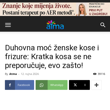
Duhovna moć ženske kose i
frizure: Kratka kosa se ne
preporučuje, evo zašto!
By
Atma
-
12. rujna 2024.
39116
Facebook
WhatsApp
X