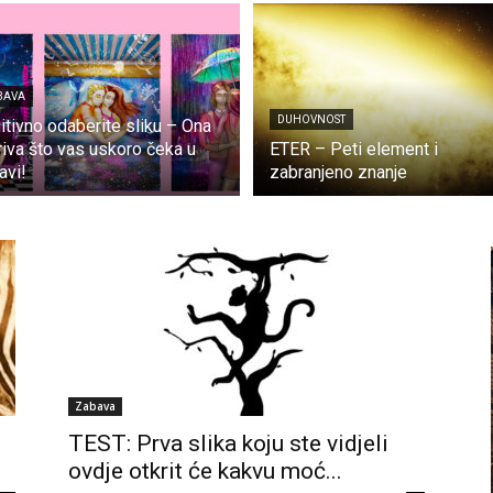
BAVA
DUHOVNOST
uitivno odaberite sliku – Ona
riva što vas uskoro čeka u
ETER – Peti element i
avi!
zabranjeno znanje
Zabava
TEST: Prva slika koju ste vidjeli
ovdje otkrit će kakvu moć...