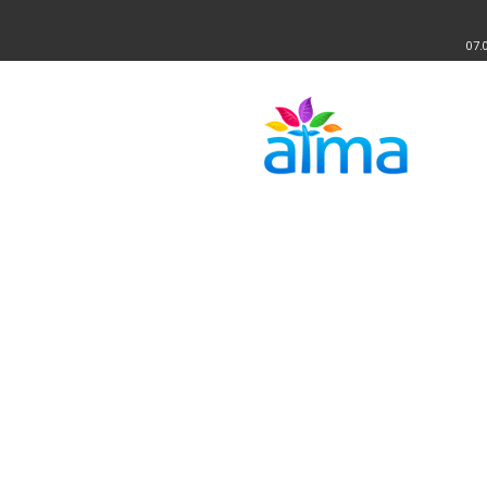
07.
Atma