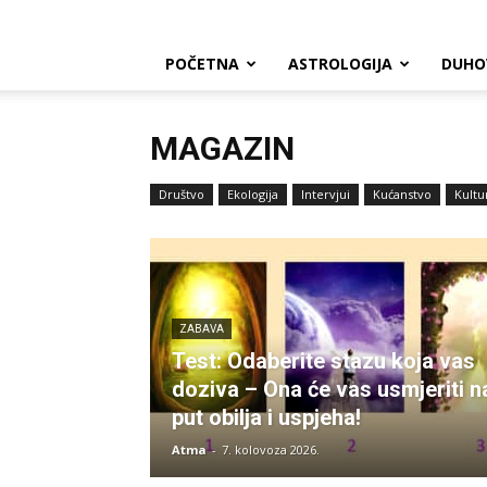
POČETNA
ASTROLOGIJA
DUHO
MAGAZIN
Društvo
Ekologija
Intervjui
Kućanstvo
Kultu
ZABAVA
Test: Odaberite stazu koja vas
doziva – Ona će vas usmjeriti n
put obilja i uspjeha!
Atma
-
7. kolovoza 2026.