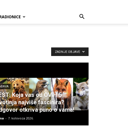
RADIONICE
ZADNJE OBJAVE
ABAVA
EST: Koja vas od OVIH 5
votinja najviše fascinira?
dgovor otkriva puno o vama!
ma
-
7. kolovoza 2026.