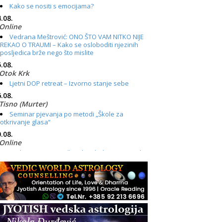
Kako se nositi s emocijama?
.08.
Online
Vedrana Meštrović: ONO ŠTO VAM NITKO NIJE
REKAO O TRAUMI – Kako se osloboditi njezinih
posljedica brže nego što mislite
.08.
Otok Krk
Ljetni DOP retreat – Izvorno stanje sebe
.08.
Tisno (Murter)
Seminar pjevanja po metodi „Škole za
otkrivanje glasa“
.08.
Online
Radionica: Pomagači iz drugih dimenzija Online
– otvoreno za sve
.08.
Zagreb+Online
Osnovni ThetaHealing® tečaj, Zagreb i Online
.08.
Pula