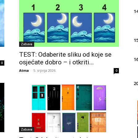
14
15
Zabava
TEST: Odaberite sliku od koje se
16
osjećate dobro – i otkriti...
0
Atma
-
5. srpnja 2026.
0
20
21
22
Zabava