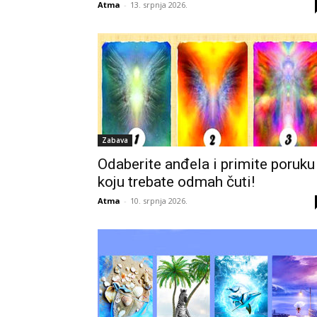
Atma
-
13. srpnja 2026.
Zabava
Odaberite anđela i primite poruku
koju trebate odmah čuti!
Atma
-
10. srpnja 2026.