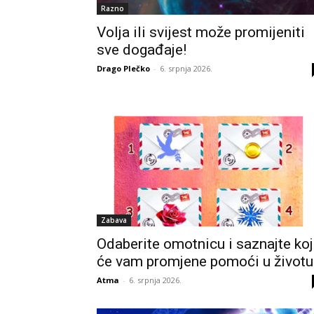
Razno
Volja ili svijest može promijeniti
sve događaje!
Drago Plečko
-
6. srpnja 2026.
Zabava
Odaberite omotnicu i saznajte ko
će vam promjene pomoći u životu
Atma
-
6. srpnja 2026.