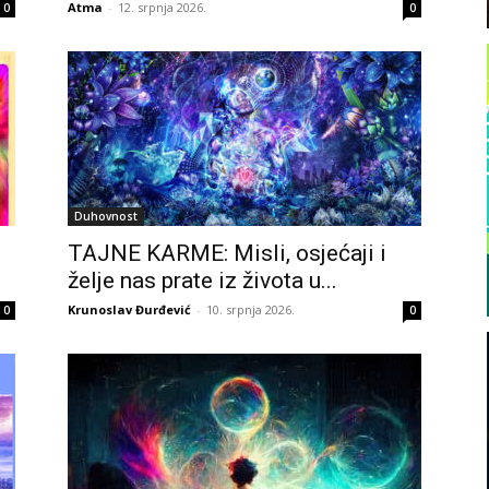
Atma
-
12. srpnja 2026.
0
0
Duhovnost
TAJNE KARME: Misli, osjećaji i
želje nas prate iz života u...
Krunoslav Đurđević
-
10. srpnja 2026.
0
0