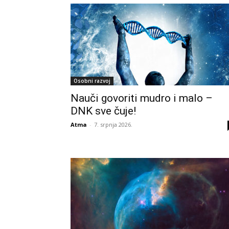
Osobni razvoj
Nauči govoriti mudro i malo –
DNK sve čuje!
Atma
-
7. srpnja 2026.