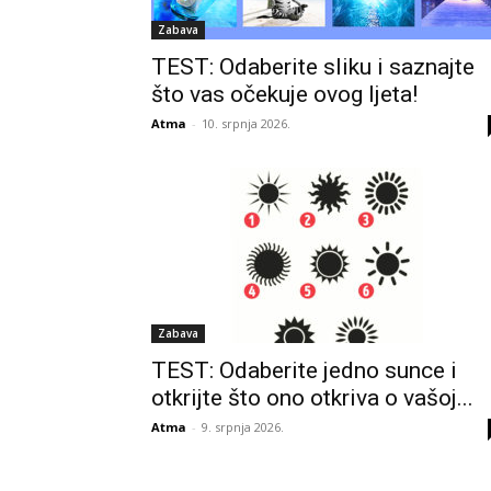
Zabava
TEST: Odaberite sliku i saznajte
što vas očekuje ovog ljeta!
Atma
-
10. srpnja 2026.
Zabava
TEST: Odaberite jedno sunce i
otkrijte što ono otkriva o vašoj...
Atma
-
9. srpnja 2026.