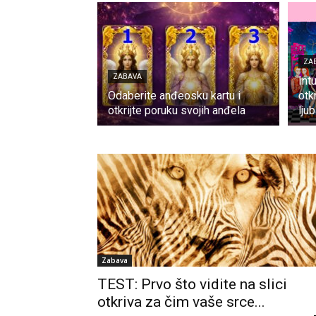
ZA
ZABAVA
Int
Odaberite anđeosku kartu i
otk
otkrijte poruku svojih anđela
ljub
Zabava
TEST: Prvo što vidite na slici
otkriva za čim vaše srce...