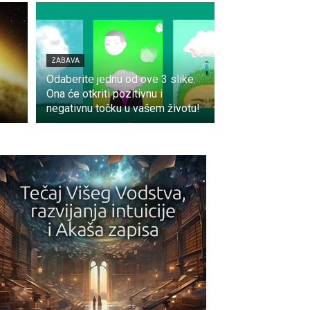
ZABAVA
Odaberite jednu od ove 3 slike:
Ona će otkriti pozitivnu i
negativnu točku u vašem životu!