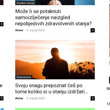
Osobni razvoj
Može li se potaknuti
samoizlječenje naizgled
nepobjedivih zdravstvenih stanja?
0
Atma
-
6. srpnja 2026.
0
Duhovnost
je
Svoju snagu prepoznat ćeš po
09
tome koliko si u stanju izdržati...
Atma
-
6. srpnja 2026.
0
0
13