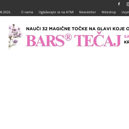
08.2026.
O nama
Oglašavajte se na ATMI
Newsletter
Webshop
Uvjet