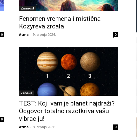
Znanost
Fenomen vremena i mistična
Kozyreva zrcala
Atma
-
9. srpnja 2026.
0
0
Zabava
TEST: Koji vam je planet najdraži?
Odgovor totalno razotkriva vašu
vibraciju!
0
Atma
-
8. srpnja 2026.
0