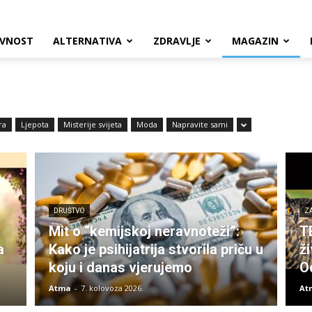
VNOST
ALTERNATIVA
ZDRAVLJE
MAGAZIN
ra
Ljepota
Misterije svijeta
Moda
Napravite sami
DRUŠTVO
Z
Mit o “kemijskoj neravnoteži”:
T
a
Kako je psihijatrija stvorila priču u
ži
koju i danas vjerujemo
O
Atma
-
7. kolovoza 2026.
At