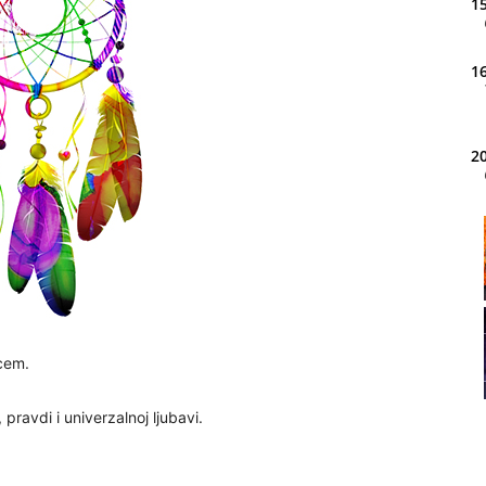
15
16
20
21
22
rcem.
, pravdi i univerzalnoj ljubavi.
23