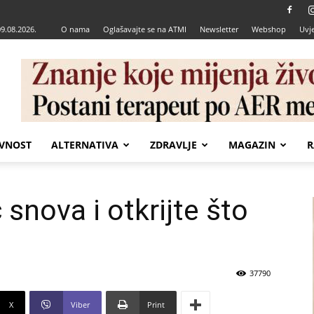
09.08.2026.
O nama
Oglašavajte se na ATMI
Newsletter
Webshop
Uvje
VNOST
ALTERNATIVA
ZDRAVLJE
MAGAZIN
R
snova i otkrijte što
37790
X
Viber
Print