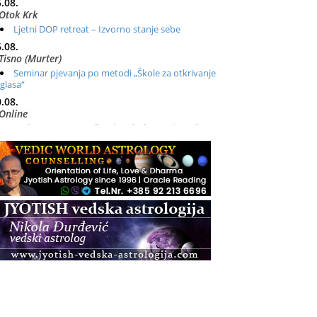
.08.
Otok Krk
Ljetni DOP retreat – Izvorno stanje sebe
.08.
Tisno (Murter)
Seminar pjevanja po metodi „Škole za otkrivanje
glasa“
.08.
Online
Radionica: Pomagači iz drugih dimenzija Online –
otvoreno za sve
.08.
Zagreb+Online
Osnovni ThetaHealing® tečaj, Zagreb i Online
.08.
Zagreb
Osnovna radionica za izscjeljivanje pranom (Basic
Pranic Healing course)
Pula
Access BARS®, otpusti stres
.08.
Pula
Access Energetski Facelift®