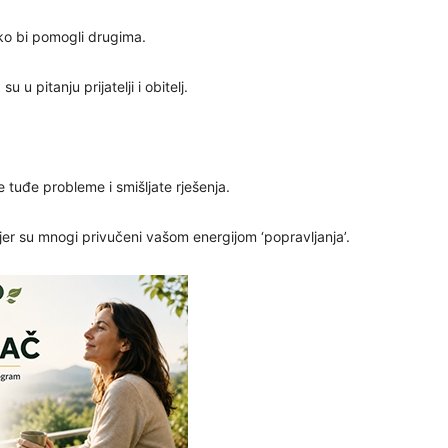
24
ko bi pomogli drugima.
u pitanju prijatelji i obitelj.
25
e tuđe probleme i smišljate rješenja.
26
 jer su mnogi privučeni vašom energijom ‘popravljanja’.
27
28
29