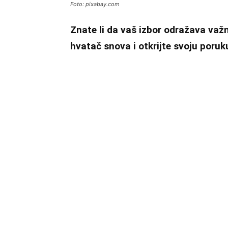
Foto: pixabay.com
Znate li da vaš izbor odražava va
hvatač snova i otkrijte svoju poruk