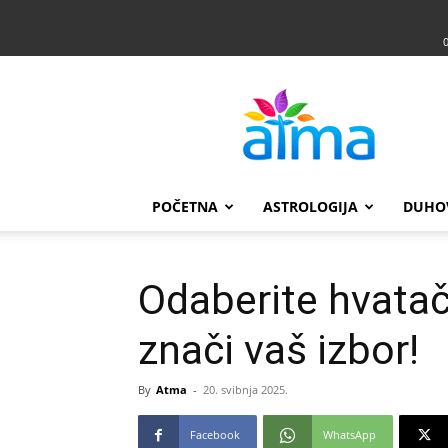
Atma
POČETNA
ASTROLOGIJA
DUHO
Odaberite hvatač 
znači vaš izbor!
By
Atma
-
20. svibnja 2025.
Facebook
WhatsApp