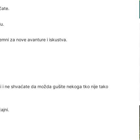
ćate.
ju.
premni za nove avanture i iskustva.
ni i ne shvaćate da možda gušite nekoga tko nije tako
ajni.