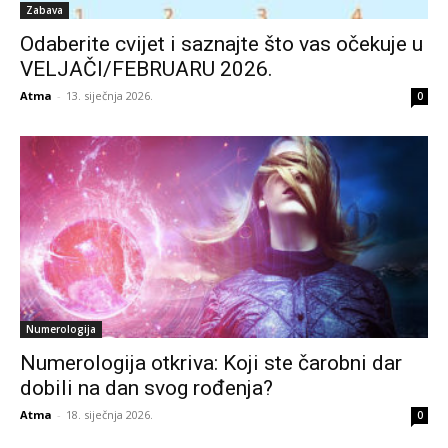
Zabava
Odaberite cvijet i saznajte što vas očekuje u
VELJAČI/FEBRUARU 2026.
Atma
-
13. siječnja 2026.
0
Numerologija
Numerologija otkriva: Koji ste čarobni dar
dobili na dan svog rođenja?
Atma
-
18. siječnja 2026.
0