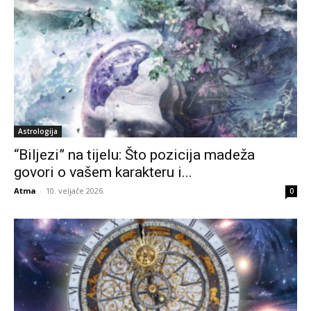
Astrologija
“Biljezi” na tijelu: Što pozicija madeža
govori o vašem karakteru i...
Atma
-
10. veljače 2026.
0