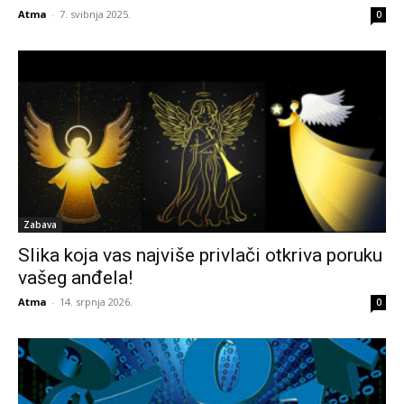
Atma
-
7. svibnja 2025.
0
Zabava
Slika koja vas najviše privlači otkriva poruku
vašeg anđela!
Atma
-
14. srpnja 2026.
0