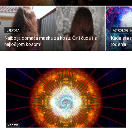
LJEPOTA
ASTROLOGIJ
Najbolja domaća maska za kosu: Čini čuda i s
Kada ste 
najlošijom kosom!
rođenja –
Zabava