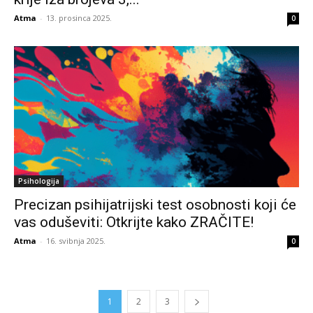
Atma
-
13. prosinca 2025.
0
Psihologija
Precizan psihijatrijski test osobnosti koji će
vas oduševiti: Otkrijte kako ZRAČITE!
Atma
-
16. svibnja 2025.
0
1
2
3