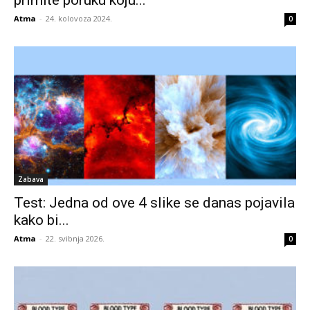
Atma
-
24. kolovoza 2024.
0
Zabava
Test: Jedna od ove 4 slike se danas pojavila
kako bi...
Atma
-
22. svibnja 2026.
0