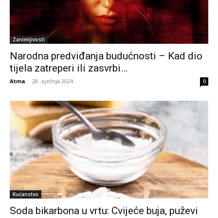
Zanimljivosti
Narodna predviđanja budućnosti – Kad dio
tijela zatreperi ili zasvrbi…
Atma
-
28. siječnja 2024.
0
Kućanstvo
Soda bikarbona u vrtu: Cvijeće buja, puževi