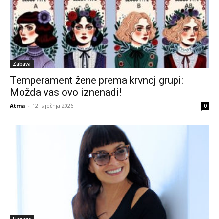
Zabava
Temperament žene prema krvnoj grupi:
Možda vas ovo iznenadi!
Atma
-
12. siječnja 2026.
0