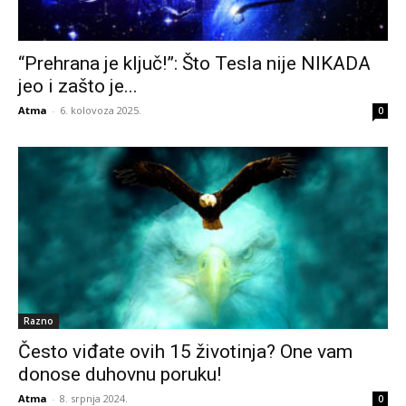
“Prehrana je ključ!”: Što Tesla nije NIKADA
jeo i zašto je...
Atma
-
6. kolovoza 2025.
0
Razno
Često viđate ovih 15 životinja? One vam
donose duhovnu poruku!
Atma
-
8. srpnja 2024.
0