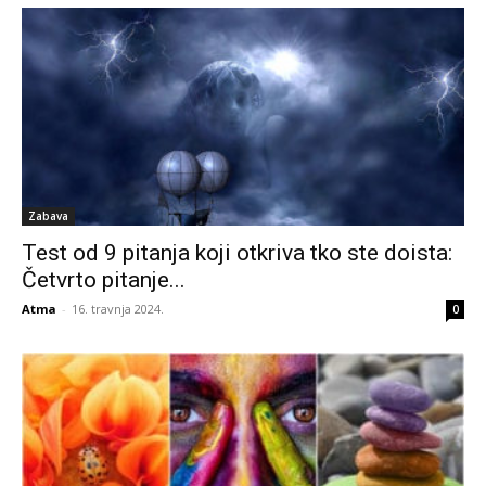
Zabava
Test od 9 pitanja koji otkriva tko ste doista:
Četvrto pitanje...
Atma
-
16. travnja 2024.
0