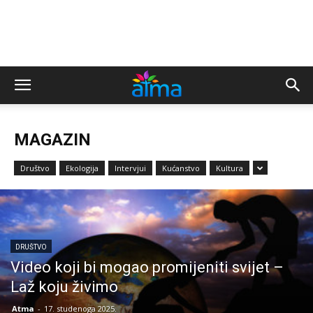
MAGAZIN
Društvo
Ekologija
Intervjui
Kućanstvo
Kultura
DRUŠTVO
Video koji bi mogao promijeniti svijet –
Laž koju živimo
Atma
-
17. studenoga 2025.