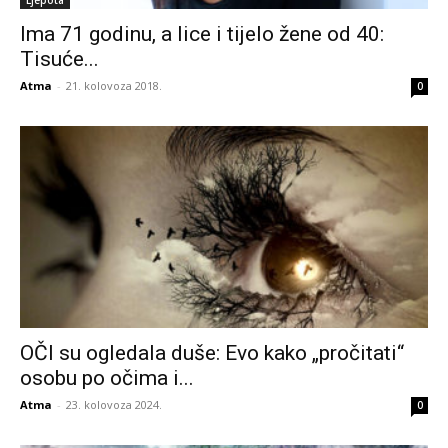
Ljepota
Ima 71 godinu, a lice i tijelo žene od 40:
Tisuće...
Atma
-
21. kolovoza 2018.
0
OČI su ogledala duše: Evo kako „pročitati“
osobu po očima i...
Atma
-
23. kolovoza 2024.
0