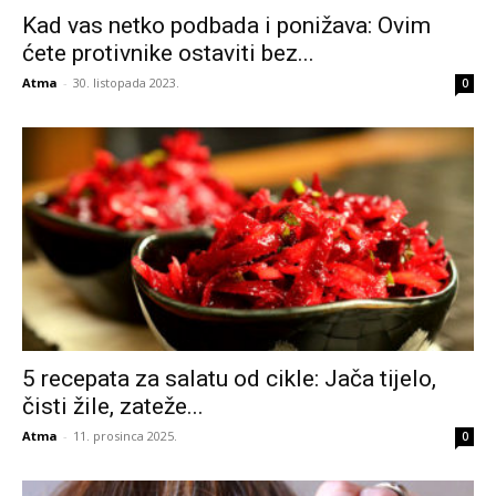
Kad vas netko podbada i ponižava: Ovim
ćete protivnike ostaviti bez...
Atma
-
30. listopada 2023.
0
5 recepata za salatu od cikle: Jača tijelo,
čisti žile, zateže...
Atma
-
11. prosinca 2025.
0