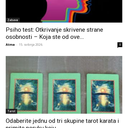
Zabava
Psiho test: Otkrivanje skrivene strane
osobnosti – Koja ste od ove...
Atma
-
15. svibnja 2026.
0
Tarot
Odaberite jednu od tri skupine tarot karata i
primite poruku koju...