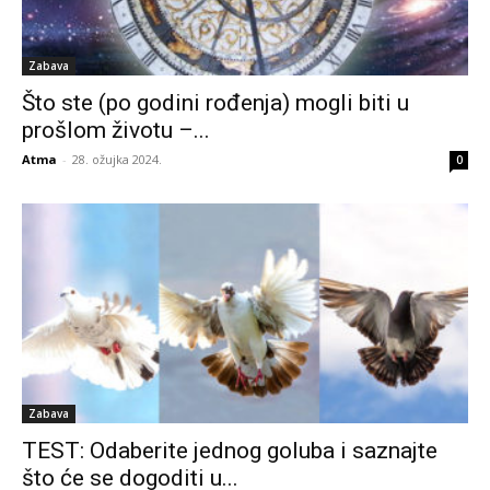
Zabava
Što ste (po godini rođenja) mogli biti u
prošlom životu –...
Atma
-
28. ožujka 2024.
0
Zabava
TEST: Odaberite jednog goluba i saznajte
što će se dogoditi u...