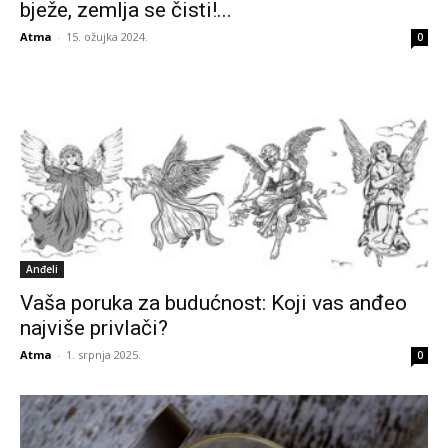
bježe, zemlja se čisti!...
Atma
-
15. ožujka 2024.
0
Anđeli
Vaša poruka za budućnost: Koji vas anđeo
najviše privlači?
Atma
-
1. srpnja 2025.
0