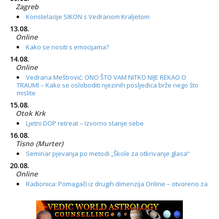
Zagreb
Konstelacije SIKON s Vedranom Kraljetom
13.08.
Online
Kako se nositi s emocijama?
14.08.
Online
Vedrana Meštrović: ONO ŠTO VAM NITKO NIJE REKAO O
TRAUMI – Kako se osloboditi njezinih posljedica brže nego što
mislite
15.08.
Otok Krk
Ljetni DOP retreat – Izvorno stanje sebe
16.08.
Tisno (Murter)
Seminar pjevanja po metodi „Škole za otkrivanje glasa“
20.08.
Online
Radionica: Pomagači iz drugih dimenzija Online – otvoreno za
sve
21.08.
Zagreb+Online