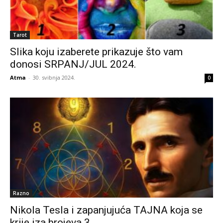
Tarot
Slika koju izaberete prikazuje što vam
donosi SRPANJ/JUL 2024.
Atma
-
30. svibnja 2024.
0
Razno
Nikola Tesla i zapanjujuća TAJNA koja se
krije iza brojeva 3,...