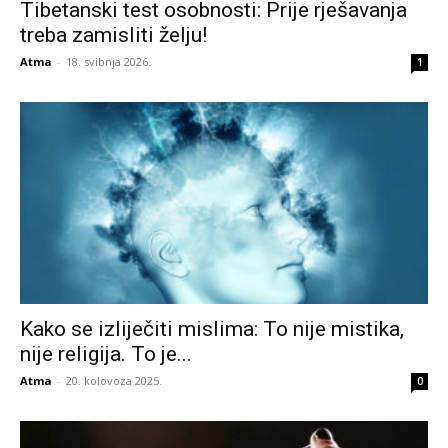
Tibetanski test osobnosti: Prije rješavanja
treba zamisliti želju!
Atma
-
18. svibnja 2026.
1
Kako se izliječiti mislima: To nije mistika,
nije religija. To je...
Atma
-
20. kolovoza 2025.
0