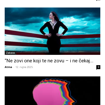
Zabava
“Ne zovi one koji te ne zovu – i ne čekaj...
Atma
-
12. rujna 2025.
0