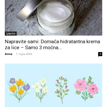
Ljepota
Napravite sami: Domaća hidratantna krema
za lice – Samo 3 moćna...
Atma
-
7. rujna 2024.
0