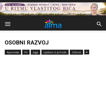
OSOBNI RAZVOJ
Ayurveda
Fit
Joga
Lijekovi iz prirode
Odnosi