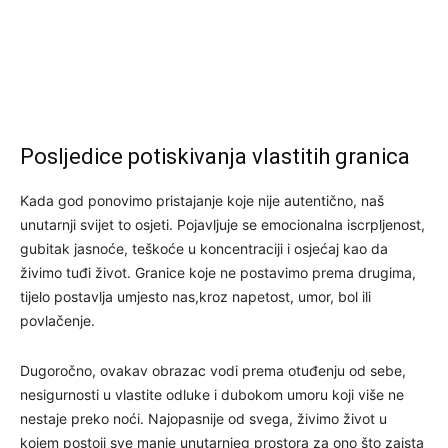
Posljedice potiskivanja vlastitih granica
Kada god ponovimo pristajanje koje nije autentično, naš
unutarnji svijet to osjeti. Pojavljuje se emocionalna iscrpljenost,
gubitak jasnoće, teškoće u koncentraciji i osjećaj kao da
živimo tuđi život. Granice koje ne postavimo prema drugima,
tijelo postavlja umjesto nas,kroz napetost, umor, bol ili
povlačenje.
Dugoročno, ovakav obrazac vodi prema otuđenju od sebe,
nesigurnosti u vlastite odluke i dubokom umoru koji više ne
nestaje preko noći. Najopasnije od svega, živimo život u
kojem postoji sve manje unutarnjeg prostora za ono što zaista