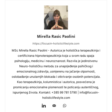
Mirella Rasic Paolini
https://focusin-holisticlifestyle.com
MSc Mirella Rasic Paolini - Autorica je holistička terapeutkinja i
certificirana hipnoterapeutkinja koja u svom radu spaja
psihologiju, medicinu i neuroznanost. Razvila je jedinstvenu
Neuro-holističku metodu za unaprjeđenje psihičkog i
emocionalnog zdravlja, usmjerenu na jačanje otpornosti,
oslobađanje unutarnjih blokada i otkrivanje osobnih potencijala.
Kao terapeutkinja, kolumnistica i autorica, posvećena je
promicanju emocionalne pismenosti te poticanju autentičnog,
ispunjenog života. Kontakt: +385 99 781 5790 |
info@focusin-
holisticlifestyle.com