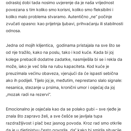
odrasloj dobi tada nosimo uvjerenje da je naša vrijednost
povezana s tim koliko smo korisni, koliko smo fleksibilni i
koliko malo problema stvaramo. Autentično „ne“ počinje
zvučati opasno: kao prijetnja ljubavi, prihvaćanju ili stabilnosti
odnosa.
Jedna od mojih klijentica, godinama pristajala na sve što se
od nje tražilo, kako na poslu, tako i kod kuće. Kada bi joj
kolege prebacili dodatne zadatke, nasmiješila bi se i rekla da
može, iako je već bila na rubu kapaciteta. Kod kuće je
preuzimala većinu obaveza, vjerujući da će ispasti sebična
ako ih podijeli. Tijelo joj je, međutim, neprestano slalo signale:
nesanica, stezanje u prsima, kronični umor i osjećaj da joj
„mozak radi na rezervi“.
Emocionalno je osjećala kao da se polako gubi – sve rjeđe je
znala što zapravo želi, a sve češće se javljala tupa
razdražljivost i plač bez jasnog povoda. Kroz rad smo otkrile
da je u djetinjstvu često govorila „da“ kako bi smirila situacije