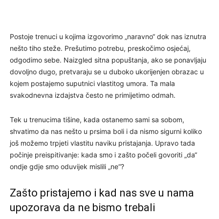
Postoje trenuci u kojima izgovorimo „naravno“ dok nas iznutra
nešto tiho steže. Prešutimo potrebu, preskočimo osjećaj,
odgodimo sebe. Naizgled sitna popuštanja, ako se ponavljaju
dovoljno dugo, pretvaraju se u duboko ukorijenjen obrazac u
kojem postajemo suputnici vlastitog umora. Ta mala
svakodnevna izdajstva često ne primijetimo odmah.
Tek u trenucima tišine, kada ostanemo sami sa sobom,
shvatimo da nas nešto u prsima boli i da nismo sigurni koliko
još možemo trpjeti vlastitu naviku pristajanja. Upravo tada
počinje preispitivanje: kada smo i zašto počeli govoriti „da“
ondje gdje smo oduvijek mislili „ne“?
Zašto pristajemo i kad nas sve u nama
upozorava da ne bismo trebali