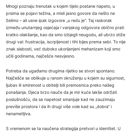
Mnogi poznaju trenutak u kojem tijelo postane napeto, u
prsima se pojavi težina, a misli jasno govore da nešto ne
želimo – ali usne ipak izgovore „u redu je“. Taj raskorak
između unutarnjeg osjećaja i vanjskog odgovora obično prati
kratko olakšanje, kao da smo izbjegli neugodu, ali ubrzo stiže
drugi val: frustracija, iscrpljenost i tihi bijes prema sebi. To nije
znak slabosti, već duboko ukorijenjeni mehanizam koji smo
učili godinama, najčešće nesvjesno.
Potreba da ugađamo drugima rijetko se stvori spontano.
Najčešće se oblikuje u ranom okruženju u kojem su sigurnost,
ljubav ili smirenost u obitelji bili premosnica preko našeg
ponašanja. Djeca brzo nauče da je mir kuće lakše održati
poslušnošću, da se napetost smanjuje kad ne zauzimaju
previše prostora i da ih drugi više vole kad su „dobra“ i
nenametljiva.
S vremenom se ta naučena strategija pretvori u identitet. U