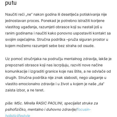
putu
Naučiti reći „ne“ nakon godina ili desetljeća potiskivanja nije
jednostavan proces. Ponekad je potrebno istražiti korijene
vlastitog ugađanja, razumjeti obrasce koji su nastali još u
ranim godinama i naučiti kako ponovno uspostaviti kontakt sa
svojim osjećajima. Stručna podrška –pruža siguran prostor u
kojem možemo razumjeti sebe bez straha od osude.
Uz pomoć stručnjaka na području mentalnog zdravlja, lakše je
prepoznati obrasce koji nas iscrpljuju, razviti nove načine
komunikacije i izgraditi granice koje nas štite, a ne odvlače od
drugih. Stručna podrška nije znak slabosti, nego ulaganje u
vlastito emocionalno zdravlje i u život u kojem je naše „da“
zaista izbor, a ne teret.
piše: MSc. Mirella RASIC PAOLINI, specijalist struke za
psihofizičko, mentalno i duhovno zdravlje/
focusin-
holisticlifestyle