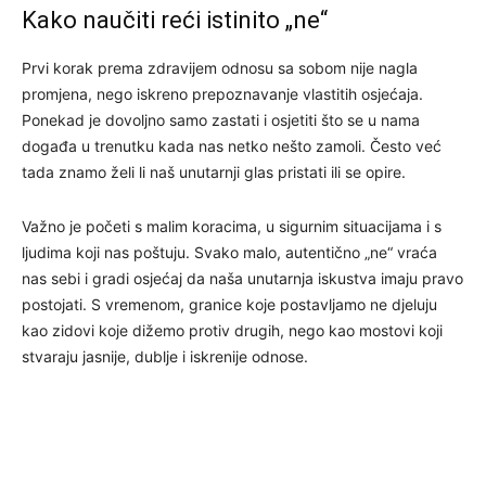
Kako naučiti reći istinito „ne“
Prvi korak prema zdravijem odnosu sa sobom nije nagla
promjena, nego iskreno prepoznavanje vlastitih osjećaja.
Ponekad je dovoljno samo zastati i osjetiti što se u nama
događa u trenutku kada nas netko nešto zamoli. Često već
tada znamo želi li naš unutarnji glas pristati ili se opire.
Važno je početi s malim koracima, u sigurnim situacijama i s
ljudima koji nas poštuju. Svako malo, autentično „ne“ vraća
nas sebi i gradi osjećaj da naša unutarnja iskustva imaju pravo
postojati. S vremenom, granice koje postavljamo ne djeluju
kao zidovi koje dižemo protiv drugih, nego kao mostovi koji
stvaraju jasnije, dublje i iskrenije odnose.