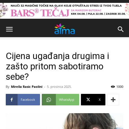
Cijena ugađanja drugima i
zašto pritom sabotiramo
sebe?
By
Mirella Rasic Paolini
-
5. prosinca 2025.
1000
Facebook
WhatsApp
X