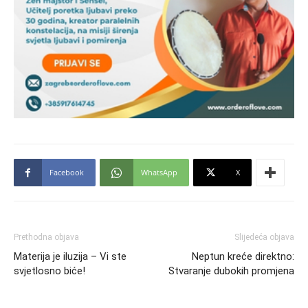
Facebook
WhatsApp
X
Prethodna objava
Slijedeća objava
Materija je iluzija – Vi ste
Neptun kreće direktno:
svjetlosno biće!
Stvaranje dubokih promjena