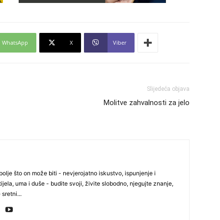
24
WhatsApp
X
Viber
26
Slijedeća objava
27
Molitve zahvalnosti za jelo
29
olje što on može biti - nevjerojatno iskustvo, ispunjenje i
ijela, uma i duše - budite svoji, živite slobodno, njegujte znanje,
30
 sretni...
31