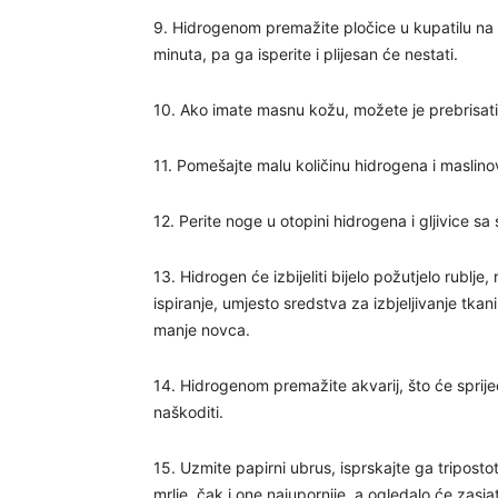
9. Hidrogenom premažite pločice u kupatilu na k
minuta, pa ga isperite i plijesan će nestati.
10. Ako imate masnu kožu, možete je prebrisati 
11. Pomešajte malu količinu hidrogena i maslinov
12. Perite noge u otopini hidrogena i gljivice sa s
13. Hidrogen će izbijeliti bijelo požutjelo rublje
ispiranje, umjesto sredstva za izbjeljivanje tkani
manje novca.
14. Hidrogenom premažite akvarij, što će spriječi
naškoditi.
15. Uzmite papirni ubrus, isprskajte ga tripost
mrlje, čak i one najupornije, a ogledalo će zasja