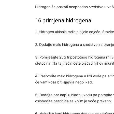
Hidrogen će postati neophodno sredstvo u vaš
16 primjena hidrogena
1. Hidrogen uklanja mrlje s bijele odjeće. Stavit
2. Dodajte malo hidrogena u sredstvo za pranje p
3. Pomiješajte 25g tripostotnog hidrogena i 1l 
štetočina. Na taj način ćete ojačati njihov imunit
4. Rastvorite malo hidrogena u litri vode pa s t
će vam kosa biti sjajnija nego ikad.
5. Dodajte par kapi u hladnu vodu pa potopite v
oslobodite pesticida sa kojim je voće prskano.
6. Nekoliko kapi hidrogena dodajte na spužvu pa i