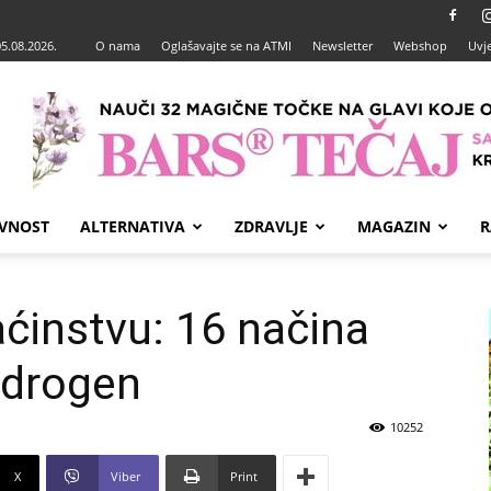
05.08.2026.
O nama
Oglašavajte se na ATMI
Newsletter
Webshop
Uvje
VNOST
ALTERNATIVA
ZDRAVLJE
MAGAZIN
R
ćinstvu: 16 načina
hidrogen
10252
X
Viber
Print