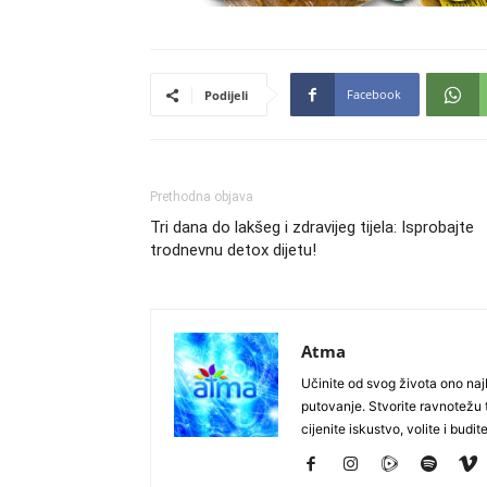
Facebook
Podijeli
Prethodna objava
Tri dana do lakšeg i zdravijeg tijela: Isprobajte
trodnevnu detox dijetu!
Atma
Učinite od svog života ono najb
putovanje. Stvorite ravnotežu t
cijenite iskustvo, volite i budite