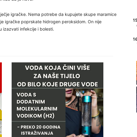
 dječje igračke. Nema potrebe da kupujete skupe maramice
15
ječje igračke poprskate hidrogen peroksidom. On nije
 izazvati infekcije i bolesti.
16
20
21
22
23