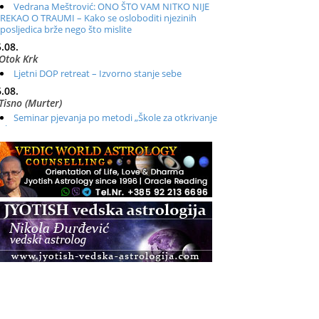
Vedrana Meštrović: ONO ŠTO VAM NITKO NIJE
REKAO O TRAUMI – Kako se osloboditi njezinih
posljedica brže nego što mislite
.08.
Otok Krk
Ljetni DOP retreat – Izvorno stanje sebe
.08.
Tisno (Murter)
Seminar pjevanja po metodi „Škole za otkrivanje
glasa“
.08.
Online
Radionica: Pomagači iz drugih dimenzija Online –
otvoreno za sve
.08.
Zagreb+Online
Osnovni ThetaHealing® tečaj, Zagreb i Online
.08.
Pula
Access BARS®, otpusti stres
.08.
Pula
Access Energetski Facelift®