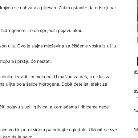
ojima se nahvatala plijesan. Zatim ostavite da odstoji par
hidrogenom. To će spriječiti pojavu akni.
og ulja. Ovo je sjajna mješavina za čišćenje voska iz ušiju.
topala i prstiju će nestati.
05
, ručnike i vratiti im mekoću. U mašinu za veš, u ciklus za
na ulijte pola šalice hidrogena. Dobit ćete isti efekt za
09
ti pojavu sluzi i gljivica, a kornjačama i ribicama neće
13
14
otnim vodik-peroksidom pa oribajte ogledalo. Uklonit će sve
ti kao da je novo.