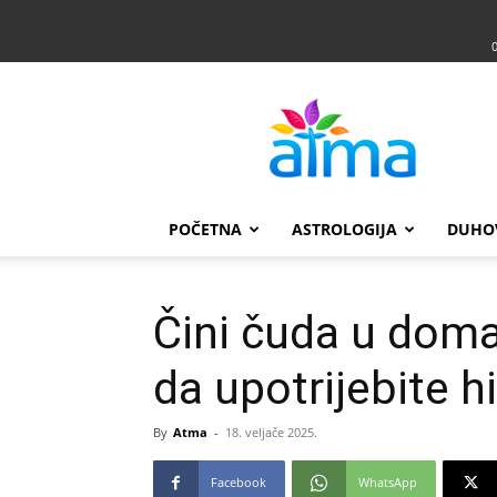
Atma
POČETNA
ASTROLOGIJA
DUHO
Čini čuda u doma
da upotrijebite 
By
Atma
-
18. veljače 2025.
Facebook
WhatsApp