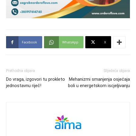
Facebook
WhatsApp
X
Prethodna objava
Slijedeća objava
Do vraga, izgovori tu prokleto
Mehanizmi smanjenja osjećaja
jednostavnu riječ!
boli u energetskom iscjeljivanju