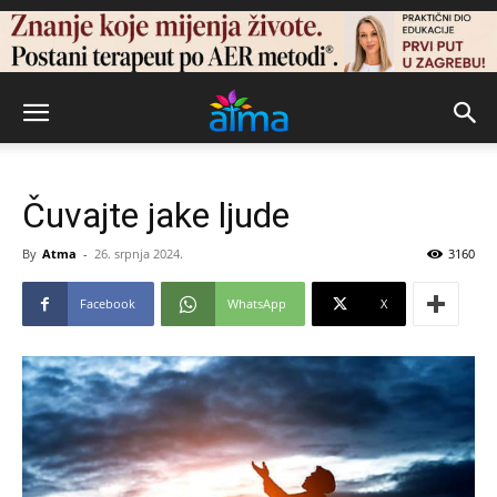
Čuvajte jake ljude
By
Atma
-
26. srpnja 2024.
3160
Facebook
WhatsApp
X