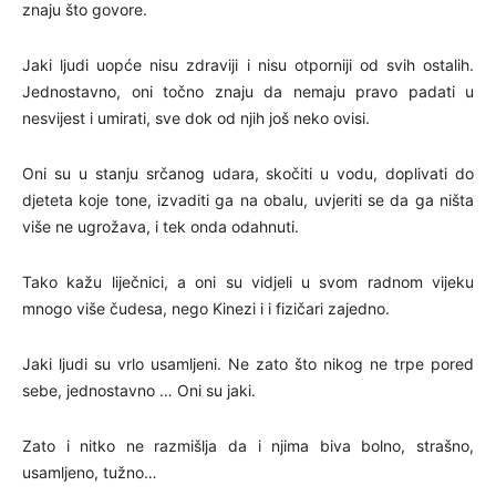
znaju što govore.
Jaki ljudi uopće nisu zdraviji i nisu otporniji od svih ostalih.
Jednostavno, oni točno znaju da nemaju pravo padati u
nesvijest i umirati, sve dok od njih još neko ovisi.
Oni su u stanju srčanog udara, skočiti u vodu, doplivati do
djeteta koje tone, izvaditi ga na obalu, uvjeriti se da ga ništa
više ne ugrožava, i tek onda odahnuti.
Tako kažu liječnici, a oni su vidjeli u svom radnom vijeku
mnogo više čudesa, nego Kinezi i i fizičari zajedno.
Jaki ljudi su vrlo usamljeni. Ne zato što nikog ne trpe pored
sebe, jednostavno … Oni su jaki.
Zato i nitko ne razmišlja da i njima biva bolno, strašno,
usamljeno, tužno…