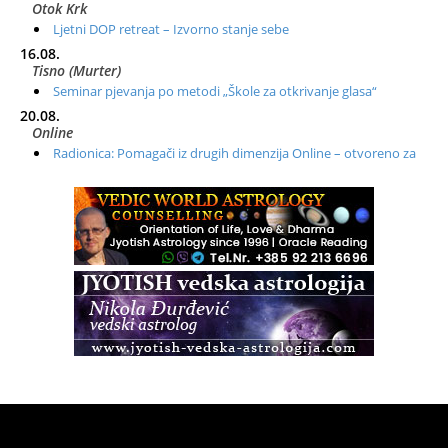
Otok Krk
Ljetni DOP retreat – Izvorno stanje sebe
16.08.
Tisno (Murter)
Seminar pjevanja po metodi „Škole za otkrivanje glasa“
20.08.
Online
Radionica: Pomagači iz drugih dimenzija Online – otvoreno za
sve
21.08.
Zagreb+Online
Osnovni ThetaHealing® tečaj, Zagreb i Online
22.08.
Zagreb
Osnovna radionica za izscjeljivanje pranom (Basic Pranic
Healing course)
Pula
Access BARS®, otpusti stres
23.08.
Pula
Access Energetski Facelift®
24.08.