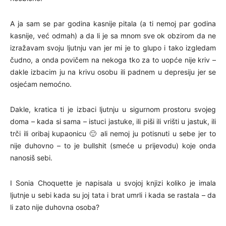
A ja sam se par godina kasnije pitala (a ti nemoj par godina
kasnije, već odmah) a da li je sa mnom sve ok obzirom da ne
izražavam svoju ljutnju van jer mi je to glupo i tako izgledam
čudno, a onda povičem na nekoga tko za to uopće nije kriv –
dakle izbacim ju na krivu osobu ili padnem u depresiju jer se
osjećam nemoćno.
Dakle, kratica ti je izbaci ljutnju u sigurnom prostoru svojeg
doma – kada si sama – istuci jastuke, ili piši ili vrišti u jastuk, ili
trči ili oribaj kupaonicu 🙂 ali nemoj ju potisnuti u sebe jer to
nije duhovno – to je bullshit (smeće u prijevodu) koje onda
nanosiš sebi.
I Sonia Choquette je napisala u svojoj knjizi koliko je imala
ljutnje u sebi kada su joj tata i brat umrli i kada se rastala – da
li zato nije duhovna osoba?