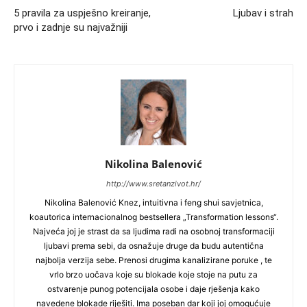
5 pravila za uspješno kreiranje,
Ljubav i strah
prvo i zadnje su najvažniji
Nikolina Balenović
http://www.sretanzivot.hr/
Nikolina Balenović Knez, intuitivna i feng shui savjetnica,
koautorica internacionalnog bestsellera „Transformation lessons“.
Najveća joj je strast da sa ljudima radi na osobnoj transformaciji
ljubavi prema sebi, da osnažuje druge da budu autentična
najbolja verzija sebe. Prenosi drugima kanalizirane poruke , te
vrlo brzo uočava koje su blokade koje stoje na putu za
ostvarenje punog potencijala osobe i daje rješenja kako
navedene blokade riješiti. Ima poseban dar koji joj omogućuje