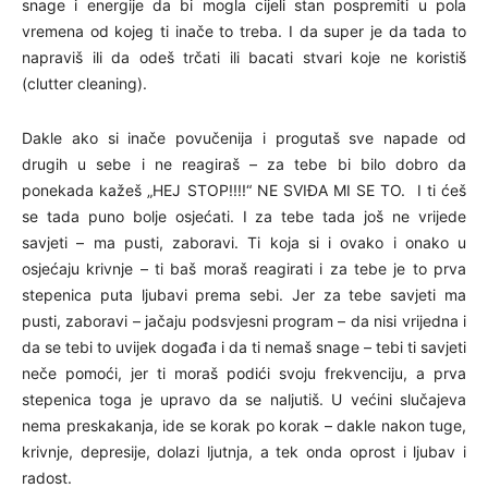
snage i energije da bi mogla cijeli stan pospremiti u pola
vremena od kojeg ti inače to treba. I da super je da tada to
napraviš ili da odeš trčati ili bacati stvari koje ne koristiš
(clutter cleaning).
Dakle ako si inače povučenija i progutaš sve napade od
drugih u sebe i ne reagiraš – za tebe bi bilo dobro da
ponekada kažeš „HEJ STOP!!!!“ NE SVIĐA MI SE TO. I ti ćeš
se tada puno bolje osjećati. I za tebe tada još ne vrijede
savjeti – ma pusti, zaboravi. Ti koja si i ovako i onako u
osjećaju krivnje – ti baš moraš reagirati i za tebe je to prva
stepenica puta ljubavi prema sebi. Jer za tebe savjeti ma
pusti, zaboravi – jačaju podsvjesni program – da nisi vrijedna i
da se tebi to uvijek događa i da ti nemaš snage – tebi ti savjeti
neče pomoći, jer ti moraš podići svoju frekvenciju, a prva
stepenica toga je upravo da se naljutiš. U većini slučajeva
nema preskakanja, ide se korak po korak – dakle nakon tuge,
krivnje, depresije, dolazi ljutnja, a tek onda oprost i ljubav i
radost.