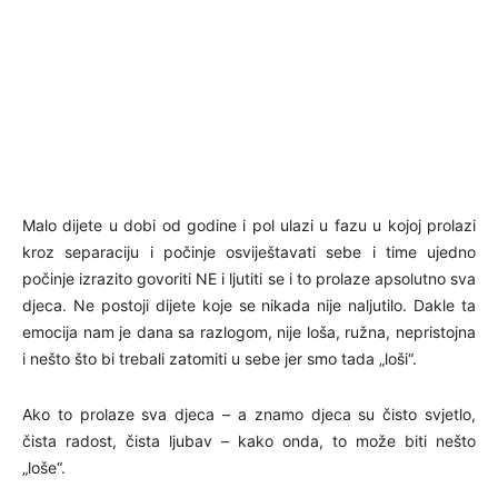
Malo dijete u dobi od godine i pol ulazi u fazu u kojoj prolazi
kroz separaciju i počinje osviještavati sebe i time ujedno
počinje izrazito govoriti NE i ljutiti se i to prolaze apsolutno sva
djeca. Ne postoji dijete koje se nikada nije naljutilo. Dakle ta
emocija nam je dana sa razlogom, nije loša, ružna, nepristojna
i nešto što bi trebali zatomiti u sebe jer smo tada „loši“.
Ako to prolaze sva djeca – a znamo djeca su čisto svjetlo,
čista radost, čista ljubav – kako onda, to može biti nešto
„loše“.