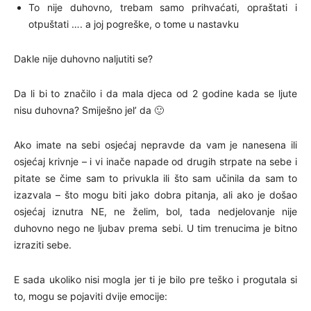
To nije duhovno, trebam samo prihvaćati, opraštati i
otpuštati …. a joj pogreške, o tome u nastavku
Dakle nije duhovno naljutiti se?
Da li bi to značilo i da mala djeca od 2 godine kada se ljute
nisu duhovna? Smiješno jel’ da 🙂
Ako imate na sebi osjećaj nepravde da vam je nanesena ili
osjećaj krivnje – i vi inače napade od drugih strpate na sebe i
pitate se čime sam to privukla ili što sam učinila da sam to
izazvala – što mogu biti jako dobra pitanja, ali ako je došao
osjećaj iznutra NE, ne želim, bol, tada nedjelovanje nije
duhovno nego ne ljubav prema sebi. U tim trenucima je bitno
izraziti sebe.
E sada ukoliko nisi mogla jer ti je bilo pre teško i progutala si
to, mogu se pojaviti dvije emocije: