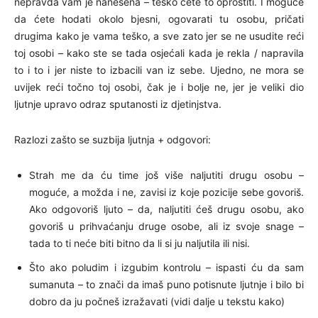
nepravda vam je nanesena – teško ćete to oprostiti. I moguće
da ćete hodati okolo bjesni, ogovarati tu osobu, pričati
drugima kako je vama teško, a sve zato jer se ne usudite reći
toj osobi – kako ste se tada osjećali kada je rekla / napravila
to i to i jer niste to izbacili van iz sebe. Ujedno, ne mora se
uvijek reći točno toj osobi, čak je i bolje ne, jer je veliki dio
ljutnje upravo odraz sputanosti iz djetinjstva.
Razlozi zašto se suzbija ljutnja + odgovori:
Strah me da ću time još više naljutiti drugu osobu –
moguće, a možda i ne, zavisi iz koje pozicije sebe govoriš.
Ako odgovoriš ljuto – da, naljutiti ćeš drugu osobu, ako
govoriš u prihvaćanju druge osobe, ali iz svoje snage –
tada to ti neće biti bitno da li si ju naljutila ili nisi.
Što ako poludim i izgubim kontrolu – ispasti ću da sam
sumanuta – to znači da imaš puno potisnute ljutnje i bilo bi
dobro da ju počneš izražavati (vidi dalje u tekstu kako)