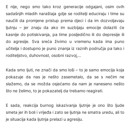
E nije, nego smo tako kroz generacije odgajani, osim ovih
sadašnjih mladih naraštaja gdje se roditelji educiraju i time su
naučili da promjene pristup prema djeci i da im dozvoljavaju
ljutnju – jer znaju da ako im suzbijaju emocije dolaziti će
kasnije do potiskivanja, pa time posljedično ili do depresije ili
do agresije. Sva sreća živimo u vremenu kada ima puno
učitelja i dostupno je puno znanja iz raznih područja pa tako i
roditeljstvo, duhovnost, osobni razvoj,…
Kada smo ljuti, ne znači da smo loši – to je samo emocija koja
pokazuje da nas je nešto zasemetalo, da se s nečim ne
slažemo, da se možda osjećamo da nam je naneseno nešto
što ne želimo, to je pokazatelj da trebamo reagirati.
E sada, reakcija burnog iskazivanja ljutnje je ono što ljude
smeta jer ih boli i vrijeđa i zato se ljutnja ne smatra uredu, ali to
je situacija kada ljutnja prelazi u agresiju.