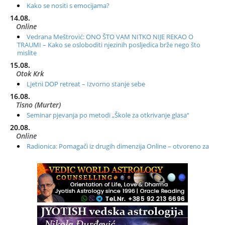
Kako se nositi s emocijama?
14.08.
Online
Vedrana Meštrović: ONO ŠTO VAM NITKO NIJE REKAO O
TRAUMI – Kako se osloboditi njezinih posljedica brže nego što
mislite
15.08.
Otok Krk
Ljetni DOP retreat – Izvorno stanje sebe
16.08.
Tisno (Murter)
Seminar pjevanja po metodi „Škole za otkrivanje glasa“
20.08.
Online
Radionica: Pomagači iz drugih dimenzija Online – otvoreno za
sve
21.08.
Zagreb+Online
Osnovni ThetaHealing® tečaj, Zagreb i Online
22.08.
Pula
Access BARS®, otpusti stres