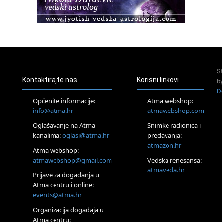
23.08.
Pula
Access Energetski Facelift®
24.08.
Zagreb
Pjesma srca / Zagreb
Online
S
Tečaj Višeg Vodstva, razvijanja intuicije i Akaša zapisa
Kontaktirajte nas
Korisni linkovi
b
26.08.
D
Online
Općenite informacije:
Atma webshop:
Postanite Nositelj Vibracije Nove Zemlje
info@atma.hr
atmawebshop.com
27.08.
Oglašavanje na Atma
Snimke radionica i
Visoko
kanalima:
oglasi@atma.hr
predavanja:
Alemka Dauskardt – Jednodnevna radionica sistemskih
konstelacija
atmazon.hr
Atma webshop:
29.08.
atmawebshop@gmail.com
Vedska renesansa:
Zagreb
atmaveda.hr
Prijave za događanja u
HOD PO ŽERAVICI – Seminar koji mijenja tijelo, duh i um
SoulFest – Festival glazbe, mudrosti i zajedništva
Atma centru i online:
events@atma.hr
Radoboj
Noćna šumska kupka
Organizacija događaja u
30.08.
Atma centru: