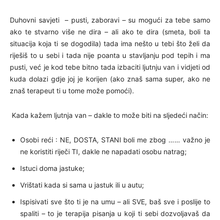
Duhovni savjeti – pusti, zaboravi – su mogući za tebe samo
ako te stvarno više ne dira – ali ako te dira (smeta, boli ta
situacija koja ti se dogodila) tada ima nešto u tebi što želi da
riješiš to u sebi i tada nije poanta u stavljanju pod tepih i ma
pusti, već je kod tebe bitno tada izbaciti ljutnju van i vidjeti od
kuda dolazi gdje joj je korijen (ako znaš sama super, ako ne
znaš terapeut ti u tome može pomoći).
Kada kažem ljutnja van – dakle to može biti na sljedeći način:
Osobi reći : NE, DOSTA, STANI boli me zbog …… važno je
ne koristiti riječi TI, dakle ne napadati osobu natrag;
Istuci doma jastuke;
Vrištati kada si sama u jastuk ili u autu;
Ispisivati sve što ti je na umu – ali SVE, baš sve i poslije to
spaliti – to je terapija pisanja u koji ti sebi dozvoljavaš da