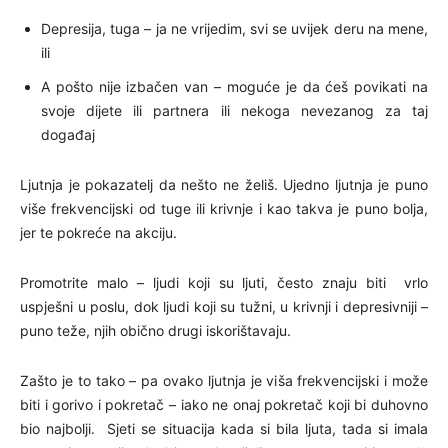
Depresija, tuga – ja ne vrijedim, svi se uvijek deru na mene,
ili
A pošto nije izbačen van – moguće je da ćeš povikati na
svoje dijete ili partnera ili nekoga nevezanog za taj
događaj
Ljutnja je pokazatelj da nešto ne želiš. Ujedno ljutnja je puno
više frekvencijski od tuge ili krivnje i kao takva je puno bolja,
jer te pokreće na akciju.
Promotrite malo – ljudi koji su ljuti, često znaju biti vrlo
uspješni u poslu, dok ljudi koji su tužni, u krivnji i depresivniji –
puno teže, njih obično drugi iskorištavaju.
Zašto je to tako – pa ovako ljutnja je viša frekvencijski i može
biti i gorivo i pokretač – iako ne onaj pokretač koji bi duhovno
bio najbolji. Sjeti se situacija kada si bila ljuta, tada si imala