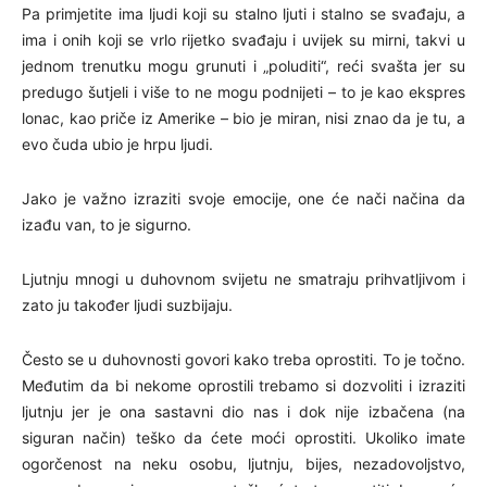
Pa primjetite ima ljudi koji su stalno ljuti i stalno se svađaju, a
ima i onih koji se vrlo rijetko svađaju i uvijek su mirni, takvi u
jednom trenutku mogu grunuti i „poluditi“, reći svašta jer su
predugo šutjeli i više to ne mogu podnijeti – to je kao ekspres
lonac, kao priče iz Amerike – bio je miran, nisi znao da je tu, a
evo čuda ubio je hrpu ljudi.
Jako je važno izraziti svoje emocije, one će nači načina da
izađu van, to je sigurno.
Ljutnju mnogi u duhovnom svijetu ne smatraju prihvatljivom i
zato ju također ljudi suzbijaju.
Često se u duhovnosti govori kako treba oprostiti. To je točno.
Međutim da bi nekome oprostili trebamo si dozvoliti i izraziti
ljutnju jer je ona sastavni dio nas i dok nije izbačena (na
siguran način) teško da ćete moći oprostiti. Ukoliko imate
ogorčenost na neku osobu, ljutnju, bijes, nezadovoljstvo,