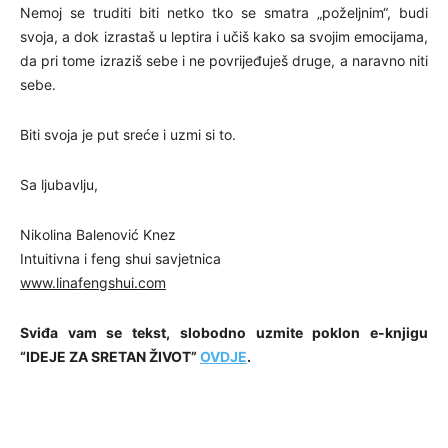
Nemoj se truditi biti netko tko se smatra „poželjnim“, budi
svoja, a dok izrastaš u leptira i učiš kako sa svojim emocijama,
da pri tome izraziš sebe i ne povrijeđuješ druge, a naravno niti
sebe.
Biti svoja je put sreće i uzmi si to.
Sa ljubavlju,
Nikolina Balenović Knez
Intuitivna i feng shui savjetnica
www.linafengshui.com
Sviđa vam se tekst, slobodno uzmite poklon e-knjigu
“IDEJE ZA SRETAN ŽIVOT”
OVDJE
.