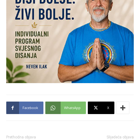
Facebook
WhatsApp
X
Prethodna objava
Slijedeća objava