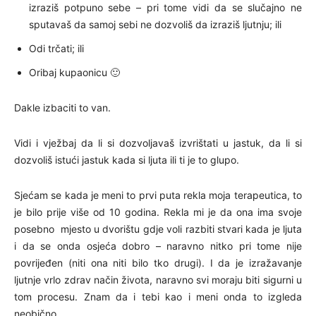
izraziš potpuno sebe – pri tome vidi da se slučajno ne
sputavaš da samoj sebi ne dozvoliš da izraziš ljutnju; ili
Odi trčati; ili
Oribaj kupaonicu 🙂
Dakle izbaciti to van.
Vidi i vježbaj da li si dozvoljavaš izvrištati u jastuk, da li si
dozvoliš istući jastuk kada si ljuta ili ti je to glupo.
Sjećam se kada je meni to prvi puta rekla moja terapeutica, to
je bilo prije više od 10 godina. Rekla mi je da ona ima svoje
posebno mjesto u dvorištu gdje voli razbiti stvari kada je ljuta
i da se onda osjeća dobro – naravno nitko pri tome nije
povrijeđen (niti ona niti bilo tko drugi). I da je izražavanje
ljutnje vrlo zdrav način života, naravno svi moraju biti sigurni u
tom procesu. Znam da i tebi kao i meni onda to izgleda
neobično.