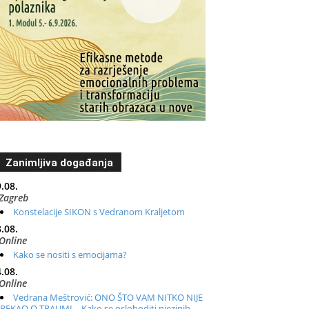
Zanimljiva događanja
.08.
Zagreb
Konstelacije SIKON s Vedranom Kraljetom
.08.
Online
Kako se nositi s emocijama?
.08.
Online
Vedrana Meštrović: ONO ŠTO VAM NITKO NIJE
REKAO O TRAUMI – Kako se osloboditi njezinih