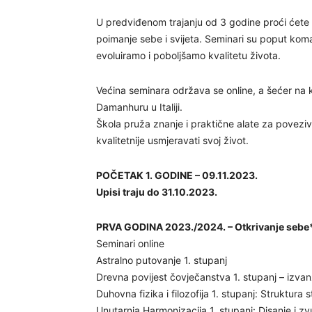
U predviđenom trajanju od 3 godine proći ćete 
poimanje sebe i svijeta. Seminari su poput ko
evoluiramo i poboljšamo kvalitetu života.
Većina seminara održava se online, a šećer na k
Damanhuru u Italiji.
Škola pruža znanje i praktične alate za poveziv
kvalitetnije usmjeravati svoj život.
POČETAK 1. GODINE – 09.11.2023.
Upisi traju do 31.10.2023.
PRVA GODINA 2023./2024. – Otkrivanje sebe
Seminari online
Astralno putovanje 1. stupanj
Drevna povijest čovječanstva 1. stupanj – izvanz
Duhovna fizika i filozofija 1. stupanj: Struktura
Unutarnja Harmonizacija 1. stupanj: Disanje i z