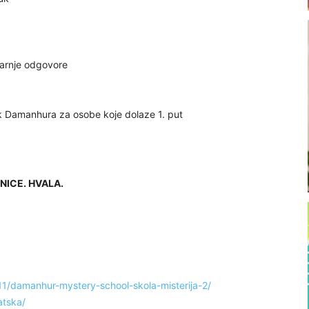
tarnje odgovore
zak Damanhura za osobe koje dolaze 1. put
NICE. HVALA.
11/damanhur-mystery-school-skola-misterija-2/
tska/