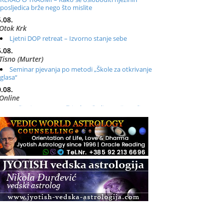
posljedica brže nego što mislite
.08.
Otok Krk
Ljetni DOP retreat – Izvorno stanje sebe
.08.
Tisno (Murter)
Seminar pjevanja po metodi „Škole za otkrivanje
glasa“
.08.
Online
Radionica: Pomagači iz drugih dimenzija Online –
otvoreno za sve
.08.
Zagreb+Online
Osnovni ThetaHealing® tečaj, Zagreb i Online
.08.
Pula
Access BARS®, otpusti stres
.08.
Pula
Access Energetski Facelift®
.08.