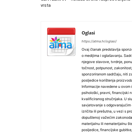
vrsta
Oglasi
https://atma.hr/oglasi/
Ovaj članak predstavlja sponzo
o medijima i oglašavanju. Sadrža
njegove stavove, tvrdnje, pon
točnost, potpunost, zakonitost,
sponzoriranom sadržaju, niti za
posljedice korištenja proizvoda
Informacije navedene u ovom č
psihološki, pravni, financijski n
kvalificiranog stručnjaka. U sl
savjetovanje s odgovarajućim 
izričita ili prešutna, u vezi s
dopuštenoj važećim zakonodav
materijalnu ili nematerijalnu š
posljedice, financijske gubitke, 