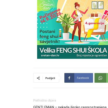
Facebook
Podijeli
Prethodna objava
GENTLEMAN – nekada široko rasprostranjena