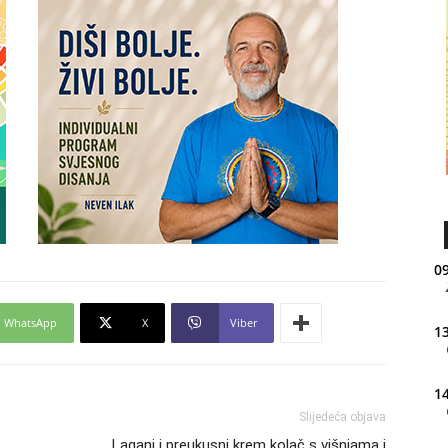
09
WhatsApp
X
Viber
13
14
Slijedeća objava
Lagani i preukusni krem kolač s višnjama i