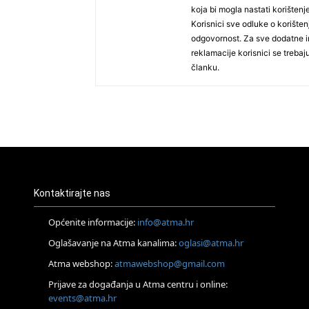
koja bi mogla nastati korišten
Korisnici sve odluke o korište
odgovornost. Za sve dodatne in
reklamacije korisnici se treba
članku.
Kontaktirajte nas
Općenite informacije:
info@atma.hr
Oglašavanje na Atma kanalima:
oglasi@atma.hr
Atma webshop:
atmawebshop@gmail.com
Prijave za događanja u Atma centru i online:
events@atma.hr