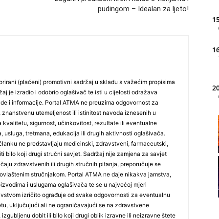
pudingom – Idealan za ljeto!
15
16
rirani (plaćeni) promotivni sadržaj u skladu s važećim propisima
20
j je izradio i odobrio oglašivač te isti u cijelosti odražava
ude i informacije. Portal ATMA ne preuzima odgovornost za
 znanstvenu utemeljenost ili istinitost navoda iznesenih u
 kvalitetu, sigurnost, učinkovitost, rezultate ili eventualne
21
, usluga, tretmana, edukacija ili drugih aktivnosti oglašivača.
lanku ne predstavljaju medicinski, zdravstveni, farmaceutski,
iti bilo koji drugi stručni savjet. Sadržaj nije zamjena za savjet
22
učaju zdravstvenih ili drugih stručnih pitanja, preporučuje se
ovlaštenim stručnjakom. Portal ATMA ne daje nikakva jamstva,
 proizvodima i uslugama oglašivača te se u najvećoj mjeri
23
stvom izričito ograđuje od svake odgovornosti za eventualnu
tetu, uključujući ali ne ograničavajući se na zdravstvene
izgubljenu dobit ili bilo koji drugi oblik izravne ili neizravne štete
24