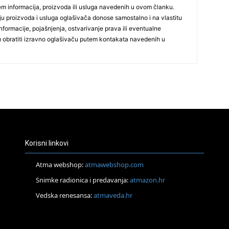
jem informacija, proizvoda ili usluga navedenih u ovom članku.
nju proizvoda i usluga oglašivača donose samostalno i na vlastitu
formacije, pojašnjenja, ostvarivanje prava ili eventualne
ju obratiti izravno oglašivaču putem kontakata navedenih u
26
27
29
Korisni linkovi
Atma webshop:
atmawebshop.com
Snimke radionica i predavanja:
atmazon.hr
Vedska renesansa:
atmaveda.hr
30