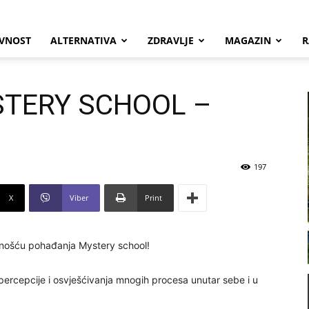
VNOST
ALTERNATIVA
ZDRAVLJE
MAGAZIN
R
TERY SCHOOL –
197
X
Viber
Print
ošću pohađanja Mystery school!
percepcije i osvješćivanja mnogih procesa unutar sebe i u