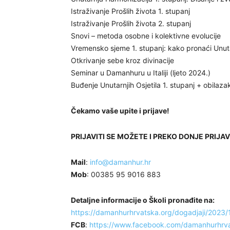
Istraživanje Prošlih života 1. stupanj
Istraživanje Prošlih života 2. stupanj
Snovi – metoda osobne i kolektivne evolucije
Vremensko sjeme 1. stupanj: kako pronaći Unu
Otkrivanje sebe kroz divinacije
Seminar u Damanhuru u Italiji (ljeto 2024.)
Buđenje Unutarnjih Osjetila 1. stupanj + obila
Čekamo vaše upite i prijave!
PRIJAVITI SE MOŽETE I PREKO DONJE PRIJAV
Mail
:
info@damanhur.hr
Mob
: 00385 95 9016 883
Detaljne informacije o Školi pronađite na:
https://damanhurhrvatska.org/dogadjaji/2023/
FCB
:
https://www.facebook.com/damanhurhrva