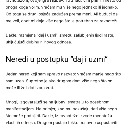
ravnotežom, ovdje igra i ljubav. To znači: čim primim nešto od
onoga koga volim, vraćam mu više nego jednako ili jednako.
Od toga se drugi osjeća zadužen prema meni. Ali budući da
me voli, opet mi daje više nego što je potrebno za ravnotežu.
Dakle, razmjena “daj i uzmi” između zaljubljenih ljudi raste,
uključujući dubinu njihovog odnosa.
Neredi u postupku “daj i uzmi”
Jedan nered koji sam upravo nazvao: vraćam manje nego što
sam uzeo. Suprotno je ako drugom dam više nego što on
može ili želi dati zauzvrat.
Mnogi, izgovarajući se na ljubav, smatraju to posebnom
manifestacijom. Na primjer, kad mu pokušaju dati više nego
što može podnijeti. Dakle, iz ravnoteže izvode ravnotežu
vlastitih odnosa. Drugom postaje teško ponovno uspostaviti