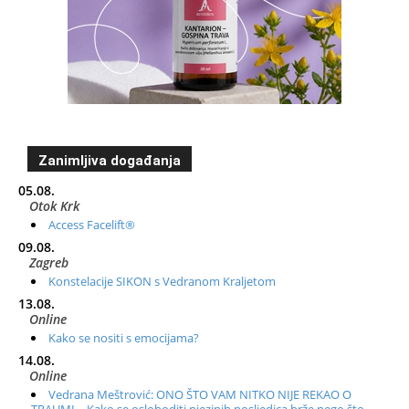
Zanimljiva događanja
05.08.
Otok Krk
Access Facelift®
09.08.
Zagreb
Konstelacije SIKON s Vedranom Kraljetom
13.08.
Online
Kako se nositi s emocijama?
14.08.
Online
Vedrana Meštrović: ONO ŠTO VAM NITKO NIJE REKAO O
TRAUMI – Kako se osloboditi njezinih posljedica brže nego što