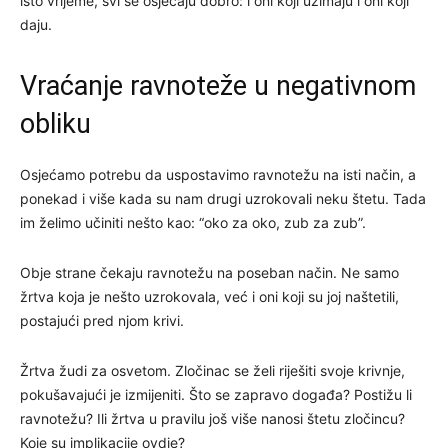
isto vrijeme, svi se osjećaju dobro: i oni koji uzimaju i oni koji
daju.
Vraćanje ravnoteže u negativnom
obliku
Osjećamo potrebu da uspostavimo ravnotežu na isti način, a
ponekad i više kada su nam drugi uzrokovali neku štetu. Tada
im želimo učiniti nešto kao: “oko za oko, zub za zub”.
Obje strane čekaju ravnotežu na poseban način. Ne samo
žrtva koja je nešto uzrokovala, već i oni koji su joj naštetili,
postajući pred njom krivi.
Žrtva žudi za osvetom. Zločinac se želi riješiti svoje krivnje,
pokušavajući je izmijeniti. Što se zapravo događa? Postižu li
ravnotežu? Ili žrtva u pravilu još više nanosi štetu zločincu?
Koje su implikacije ovdje?