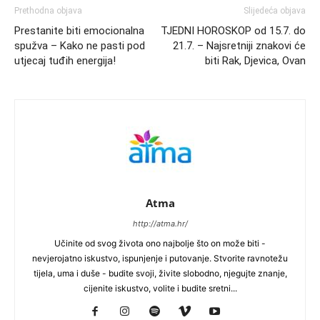
Prethodna objava
Slijedeća objava
Prestanite biti emocionalna
TJEDNI HOROSKOP od 15.7. do
spužva – Kako ne pasti pod
21.7. – Najsretniji znakovi će
utjecaj tuđih energija!
biti Rak, Djevica, Ovan
Atma
http://atma.hr/
Učinite od svog života ono najbolje što on može biti -
nevjerojatno iskustvo, ispunjenje i putovanje. Stvorite ravnotežu
tijela, uma i duše - budite svoji, živite slobodno, njegujte znanje,
cijenite iskustvo, volite i budite sretni...