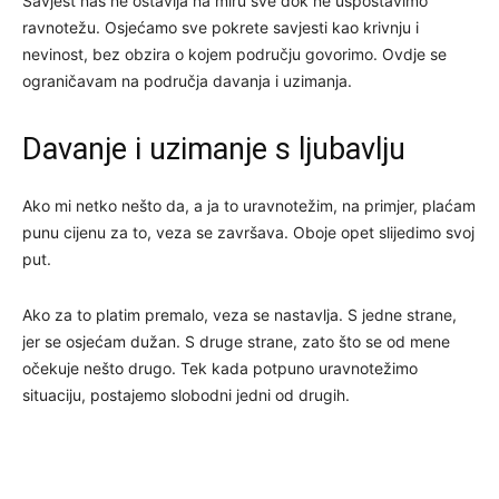
Savjest nas ne ostavlja na miru sve dok ne uspostavimo
ravnotežu. Osjećamo sve pokrete savjesti kao krivnju i
nevinost, bez obzira o kojem području govorimo. Ovdje se
ograničavam na područja davanja i uzimanja.
Davanje i uzimanje s ljubavlju
Ako mi netko nešto da, a ja to uravnotežim, na primjer, plaćam
punu cijenu za to, veza se završava. Oboje opet slijedimo svoj
put.
Ako za to platim premalo, veza se nastavlja. S jedne strane,
jer se osjećam dužan. S druge strane, zato što se od mene
očekuje nešto drugo. Tek kada potpuno uravnotežimo
situaciju, postajemo slobodni jedni od drugih.