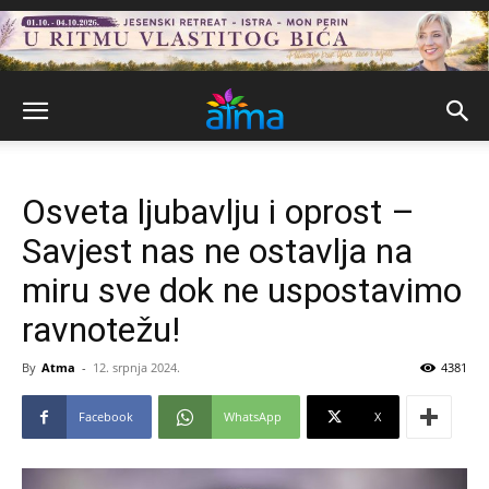
Osveta ljubavlju i oprost –
Savjest nas ne ostavlja na
miru sve dok ne uspostavimo
ravnotežu!
By
Atma
-
12. srpnja 2024.
4381
Facebook
WhatsApp
X