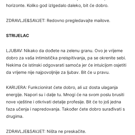
horizonte. Koliko god izlgedalo daleko, bit će dobro.
ZDRAVLJE&SAVJET: Redovno pregledavajte mailove.
STRIJELAC
LJUBAV: Nikako da dođete na zelenu granu. Ovo je vrijeme
dobro za vaša intimistička preispitivanja, pa se okrenite sebi.
Nekima će istinski odgovarati samoća jer će intuicijom osjetiti
da vrijeme nije najpovoljnije za ljubav. Bit će u pravu.
KARIJERA: Funkcionirat ćete dobro, ali uz dosta ulaganja
energije. Napori su i dalje tu. Mnogi će na svom poslu brusiti
nove vještine i otkrivati detalje profesije. Bit će to još jedna
faza učenja i napredovanja. Također ćete dobro surađivati s
drugima.
ZDRAVLJE&SAVJET: Ništa ne preskačite.