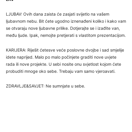
LJUBAV: Ovih dana zaista će zasjati svijetlo na vašem
ljubavnom nebu. Bit ćete ugodno iznenađeni koliko i kako vam
se otvaraju nove ljubavne prilike. Dotjerajte se i izađite van,
među ljude. Ipak, nemojte pretjerati s vlastitom prezentacijom.
KARIJERA: Riješit ćetesve veće poslovne dvojbe i sad smjelije
idete naprijed. Malo po malo počinjete graditi nove uvjete
rada ili nove projekte. U sebi nosite onu svjetlost kojom ćete
probuditi mnoge oko sebe. Trebaju vam samo vjeroavati.
ZDRAVLJE&SAVJET: Ne sumnjate u sebe.