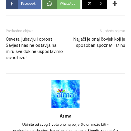
Facebook
WhatsApp
X
Prethodna objava
Slijedeća objava
Osveta ljubavlju i oprost –
Najjači je onaj čovjek koji je
Savjest nas ne ostavlja na
sposoban spoznati istinu
miru sve dok ne uspostavimo
ravnotežu!
Atma
Učinite od svog života ono najbolje što on može biti -
nevjerojatno iskustvo, ispunjenje i putovanje. Stvorite ravnotežu