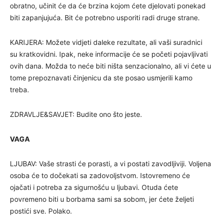
obratno, učinit će da će brzina kojom ćete djelovati ponekad
biti zapanjujuća. Bit će potrebno usporiti radi druge strane.
KARIJERA: Možete vidjeti daleke rezultate, ali vaši suradnici
su kratkovidni. Ipak, neke informacije će se početi pojavljivati
ovih dana. Možda to neće biti ništa senzacionalno, ali vi ćete u
tome prepoznavati činjenicu da ste posao usmjerili kamo
treba.
ZDRAVLJE&SAVJET: Budite ono što jeste.
VAGA
LJUBAV: Vaše strasti će porasti, a vi postati zavodljiviji. Voljena
osoba će to dočekati sa zadovoljstvom. Istovremeno će
ojačati i potreba za sigurnošću u ljubavi. Otuda ćete
povremeno biti u borbama sami sa sobom, jer ćete željeti
postići sve. Polako.