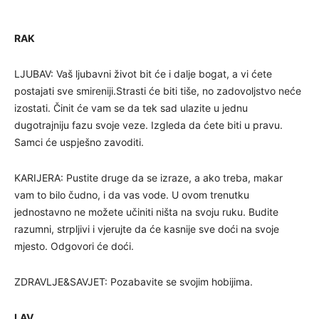
RAK
LJUBAV: Vaš ljubavni život bit će i dalje bogat, a vi ćete
postajati sve smireniji.Strasti će biti tiše, no zadovoljstvo neće
izostati. Činit će vam se da tek sad ulazite u jednu
dugotrajniju fazu svoje veze. Izgleda da ćete biti u pravu.
Samci će uspješno zavoditi.
KARIJERA: Pustite druge da se izraze, a ako treba, makar
vam to bilo čudno, i da vas vode. U ovom trenutku
jednostavno ne možete učiniti ništa na svoju ruku. Budite
razumni, strpljivi i vjerujte da će kasnije sve doći na svoje
mjesto. Odgovori će doći.
ZDRAVLJE&SAVJET: Pozabavite se svojim hobijima.
LAV