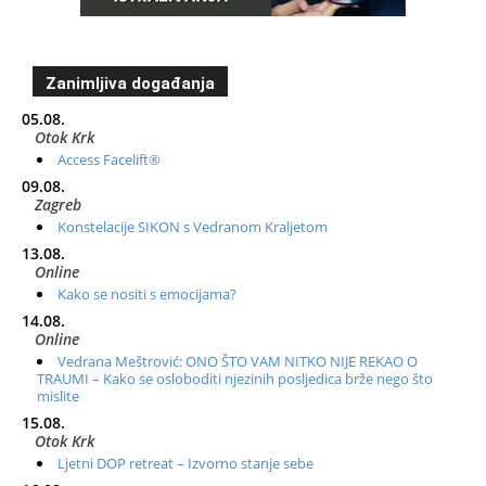
Zanimljiva događanja
05.08.
Otok Krk
Access Facelift®
09.08.
Zagreb
Konstelacije SIKON s Vedranom Kraljetom
13.08.
Online
Kako se nositi s emocijama?
14.08.
Online
Vedrana Meštrović: ONO ŠTO VAM NITKO NIJE REKAO O
TRAUMI – Kako se osloboditi njezinih posljedica brže nego što
mislite
15.08.
Otok Krk
Ljetni DOP retreat – Izvorno stanje sebe