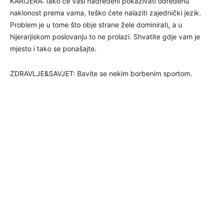
KARIJERA: Iako će vaši nadređeni pokazivati određenu
naklonost prema vama, teško ćete nalaziti zajednički jezik.
Problem je u tome što obje strane žele dominirati, a u
hijerarjiskom poslovanju to ne prolazi. Shvatite gdje vam je
mjesto i tako se ponašajte.
ZDRAVLJE&SAVJET: Bavite se nekim borbenim sportom.