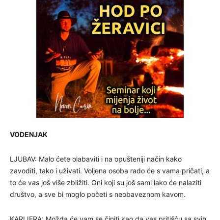
VODENJAK
LJUBAV: Malo ćete olabaviti i na opušteniji način kako
zavoditi, tako i uživati. Voljena osoba rado će s vama pričati, a
to će vas još više zbližiti. Oni koji su još sami lako će nalaziti
društvo, a sve bi moglo početi s neobaveznom kavom.
KARIJERA: Možda će vam se činiti kao da vas pritišću sa svih