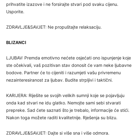
prihvatite izazove i ne forsirajte stvari pod svaku cijenu.
Usporite.
ZDRAVLJE&SAVJET: Ne propuštajte relaksaciju.
BLIZANCI
LJUBAV: Premda emotivno nećete osjećati ono ispunjenje koje
ste očekivali, vaš pozitivan stav donosit će vam neke ljubavne
bodove. Partner će to cijeniti i razumjeti vašu privremenu
nezainteresiranost za ljubav. Budite strpljivi i taktični.
KARIJERA: Riješite se svojih velikih sumnji koje se pojavljuju
onda kad stvari ne idu glatko. Nemojte sami sebi stvarati
prepreke. Sad ćete saznati što je trebalo, informacije će stići.
Nakon toga možete raditi kvalitetnije. Rješenja su blizu.
ZDRAVLJE&SAVJET: Dajte si više sna i više odmora.