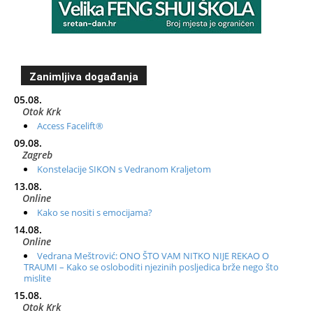
Zanimljiva događanja
05.08.
Otok Krk
Access Facelift®
09.08.
Zagreb
Konstelacije SIKON s Vedranom Kraljetom
13.08.
Online
Kako se nositi s emocijama?
14.08.
Online
Vedrana Meštrović: ONO ŠTO VAM NITKO NIJE REKAO O
TRAUMI – Kako se osloboditi njezinih posljedica brže nego što
mislite
15.08.
Otok Krk