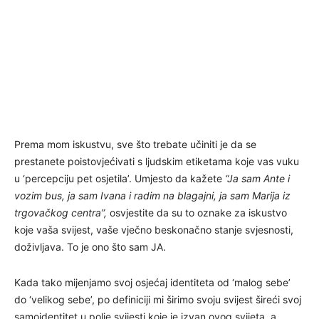
Prema mom iskustvu, sve što trebate učiniti je da se
prestanete poistovjećivati s ljudskim etiketama koje vas vuku
u ‘percepciju pet osjetila’. Umjesto da kažete
“Ja sam Ante i
vozim bus, ja sam Ivana i radim na blagajni, ja sam Marija iz
trgovačkog centra”,
osvjestite da su to oznake za iskustvo
koje vaša svijest, vaše vječno beskonačno stanje svjesnosti,
doživljava. To je ono što sam JA.
Kada tako mijenjamo svoj osjećaj identiteta od ‘malog sebe’
do ‘velikog sebe’, po definiciji mi širimo svoju svijest šireći svoj
samoidentitet u polje svijesti koje je izvan ovog svijeta, a