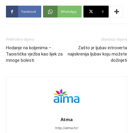
Facebook
WhatsApp
X
Prethodna objava
Slijedeća objava
Hodanje na koljenima –
Zašto je ljubav introverta
Taoistička vježba kao lijek za
najiskrenija ljubav koju možete
mnoge bolesti
doživjeti
Atma
http://atma.hr/