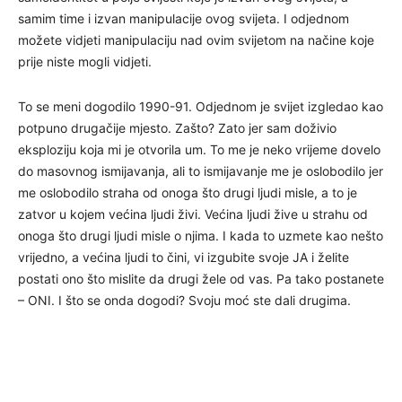
samim time i izvan manipulacije ovog svijeta. I odjednom
možete vidjeti manipulaciju nad ovim svijetom na načine koje
prije niste mogli vidjeti.
To se meni dogodilo 1990-91. Odjednom je svijet izgledao kao
potpuno drugačije mjesto. Zašto? Zato jer sam doživio
eksploziju koja mi je otvorila um. To me je neko vrijeme dovelo
do masovnog ismijavanja, ali to ismijavanje me je oslobodilo jer
me oslobodilo straha od onoga što drugi ljudi misle, a to je
zatvor u kojem većina ljudi živi. Većina ljudi žive u strahu od
onoga što drugi ljudi misle o njima. I kada to uzmete kao nešto
vrijedno, a većina ljudi to čini, vi izgubite svoje JA i želite
postati ono što mislite da drugi žele od vas. Pa tako postanete
– ONI. I što se onda dogodi? Svoju moć ste dali drugima.