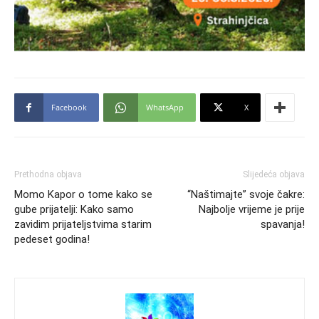
Facebook
WhatsApp
X
Prethodna objava
Slijedeća objava
Momo Kapor o tome kako se
“Naštimajte” svoje čakre:
gube prijatelji: Kako samo
Najbolje vrijeme je prije
zavidim prijateljstvima starim
spavanja!
pedeset godina!