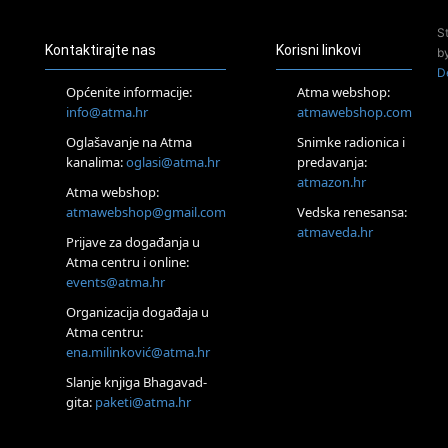
24.08.
S
Zagreb
Kontaktirajte nas
Korisni linkovi
b
Pjesma srca / Zagreb
D
Online
Općenite informacije:
Atma webshop:
Tečaj Višeg Vodstva, razvijanja intuicije i Akaša zapisa
info@atma.hr
atmawebshop.com
25.08.
Oglašavanje na Atma
Snimke radionica i
Online
kanalima:
oglasi@atma.hr
predavanja:
Upisi u program Profesionalni hipnoterapeut — nova
generacija kreće 25.08. 2026.
atmazon.hr
Atma webshop:
26.08.
atmawebshop@gmail.com
Vedska renesansa:
Online
atmaveda.hr
Postanite Nositelj Vibracije Nove Zemlje
Prijave za događanja u
Atma centru i online:
27.08.
events@atma.hr
Visoko
Alemka Dauskardt – Jednodnevna radionica sistemskih
Organizacija događaja u
konstelacija
Atma centru:
28.08.
ena.milinković@atma.hr
Online
SPAVAJ… Priče za lakšu noć
Slanje knjiga Bhagavad-
gita:
paketi@atma.hr
29.08.
Zagreb
HOD PO ŽERAVICI – Seminar koji mijenja tijelo, duh i um