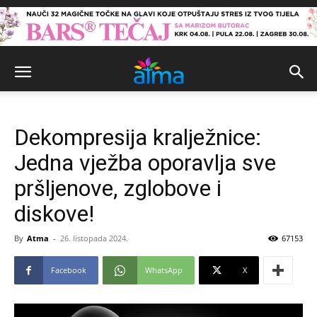
Dekompresija kralježnice:
Jedna vježba oporavlja sve
pršljenove, zglobove i
diskove!
By
Atma
-
26. listopada 2024.
67153
Facebook
WhatsApp
X