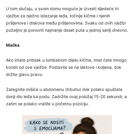
U tom slučaju, u svom domu moguće je izvesti sljedeće tri
vježbe za nježno istezanje leđa, točnije kičme i njenih
pršljenova i diskova među pršljenovima. Svaku od ovih vježbi
poželjno je ponoviti najmanje deset puta u jednoj seriji dnevno.
Mačka
Ako imate pritisak u lumbalnom dijelu kičme, imat ćete mnogo
koristi od ove vježbe. Postavite se na laktove i koljena, dok
držite glavu pravo.
Zategnite mišiće u abdomenu (trbuhu) dok polako spuštate
donji dio leđa ka podu. Zadržite ovaj položaj 15-20 sekundi, a
zatim se polako vratite u početnu poziciju.