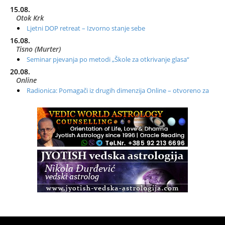
15.08.
Otok Krk
Ljetni DOP retreat – Izvorno stanje sebe
16.08.
Tisno (Murter)
Seminar pjevanja po metodi „Škole za otkrivanje glasa“
20.08.
Online
Radionica: Pomagači iz drugih dimenzija Online – otvoreno za
sve
21.08.
Zagreb+Online
Osnovni ThetaHealing® tečaj, Zagreb i Online
22.08.
Zagreb
Osnovna radionica za izscjeljivanje pranom (Basic Pranic
Healing course)
Pula
Access BARS®, otpusti stres
23.08.
Pula
Access Energetski Facelift®