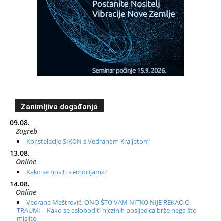
Zanimljiva događanja
09.08.
Zagreb
Konstelacije SIKON s Vedranom Kraljetom
13.08.
Online
Kako se nositi s emocijama?
14.08.
Online
Vedrana Meštrović: ONO ŠTO VAM NITKO NIJE REKAO O
TRAUMI – Kako se osloboditi njezinih posljedica brže nego što
mislite