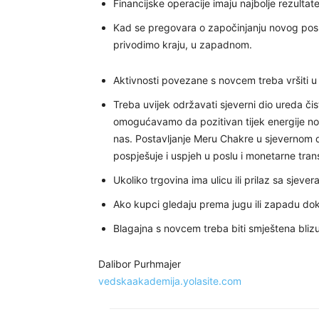
Financijske operacije imaju najbolje rezultat
Kad se pregovara o započinjanju novog posla,
privodimo kraju, u zapadnom.
Aktivnosti povezane s novcem treba vršiti u
Treba uvijek održavati sjeverni dio ureda či
omogućavamo da pozitivan tijek energije n
nas. Postavljanje Meru Chakre u sjevernom d
pospješuje i uspjeh u poslu i monetarne tran
Ukoliko trgovina ima ulicu ili prilaz sa sjevera 
Ako kupci gledaju prema jugu ili zapadu d
Blagajna s novcem treba biti smještena bliz
Dalibor Purhmajer
vedskaakademija.yolasite.com