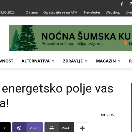
09.08.2026.
O nama
Oglašavajte se na ATMI
Newsletter
Webshop
Uvje
VNOST
ALTERNATIVA
ZDRAVLJE
MAGAZIN
R
 energetsko polje vas
a!
7235
X
Viber
Print