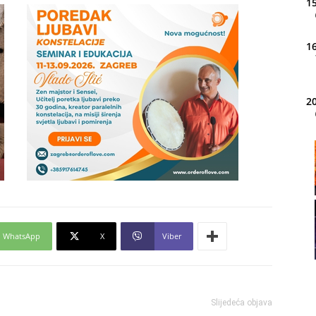
15
16
20
21
22
WhatsApp
X
Viber
23
Slijedeća objava