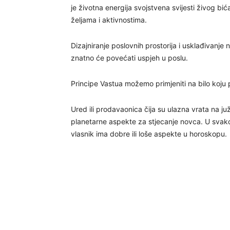
je životna energija svojstvena svijesti živog bi
željama i aktivnostima.
Dizajniranje poslovnih prostorija i usklađivan
znatno će povećati uspjeh u poslu.
Principe Vastua možemo primjeniti na bilo koju p
Ured ili prodavaonica čija su ulazna vrata na j
planetarne aspekte za stjecanje novca. U svako
vlasnik ima dobre ili loše aspekte u horoskopu.