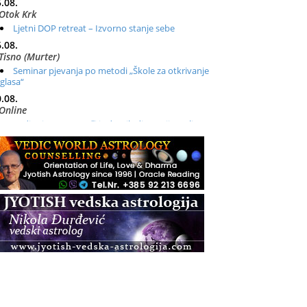
.08.
Otok Krk
Ljetni DOP retreat – Izvorno stanje sebe
.08.
Tisno (Murter)
Seminar pjevanja po metodi „Škole za otkrivanje
glasa“
.08.
Online
Radionica: Pomagači iz drugih dimenzija Online –
otvoreno za sve
.08.
Zagreb+Online
Osnovni ThetaHealing® tečaj, Zagreb i Online
.08.
Zagreb
Osnovna radionica za izscjeljivanje pranom (Basic
Pranic Healing course)
Pula
Access BARS®, otpusti stres
.08.
Pula
Access Energetski Facelift®