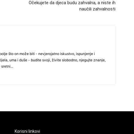
Očekujete da djeca budu zahvalna, a niste ih
24
naučili zahvalnosti
25
olje što on može biti - nevjerojatno iskustvo, ispunjenje i
ijela, uma i duše - budite svoji, živite slobodno, njegujte znanje,
26
 sretni...
27
28
29
Korisni linkovi