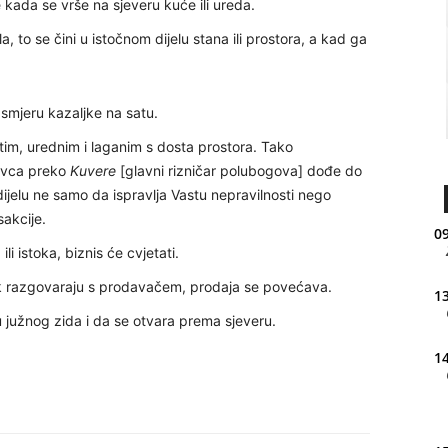
e kada se vrše na sjeveru kuće ili ureda.
 to se čini u istočnom dijelu stana ili prostora, a kad ga
 smjeru kazaljke na satu.
stim, urednim i laganim s dosta prostora. Tako
ovca preko
Kuvere
[glavni rizničar polubogova] dođe do
ijelu ne samo da ispravlja Vastu nepravilnosti nego
sakcije.
09
ili istoka, biznis će cvjetati.
ok razgovaraju s prodavačem, prodaja se povećava.
13
u južnog zida i da se otvara prema sjeveru.
14