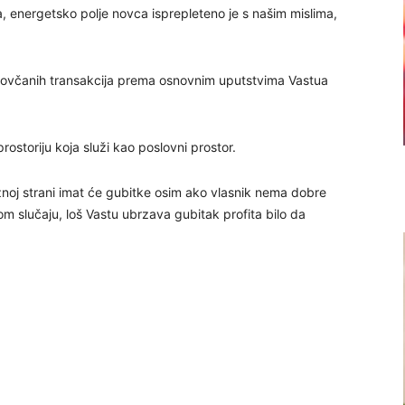
ća, energetsko polje novca isprepleteno je s našim mislima,
je novčanih transakcija prema osnovnim uputstvima Vastua
rostoriju koja služi kao poslovni prostor.
užnoj strani imat će gubitke osim ako vlasnik nema dobre
m slučaju, loš Vastu ubrzava gubitak profita bilo da