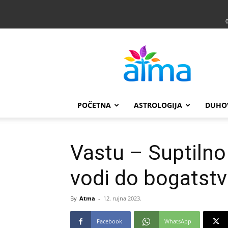
Atma
POČETNA
ASTROLOGIJA
DUHO
Vastu – Suptilno
vodi do bogatstv
By
Atma
-
12. rujna 2023.
Facebook
WhatsApp