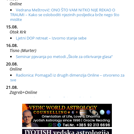
Online
Vedrana Meštrović: ONO ŠTO VAM NITKO NIJE REKAO O
TRAUMI – Kako se osloboditi njezinih posljedica brže nego što
mislite
15.08.
Otok Krk
Ljetni DOP retreat – Izvorno stanje sebe
16.08.
Tisno (Murter)
Seminar pjevanja po metodi „Škole za otkrivanje glasa“
20.08.
Online
Radionica: Pomagači iz drugih dimenzija Online – otvoreno za
sve
21.08.
Zagreb+Online
Osnovni ThetaHealing® tečaj, Zagreb i Online
22.08.
Zagreb
Osnovna radionica za izscjeljivanje pranom (Basic Pranic
Healing course)
Pula