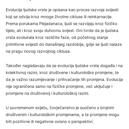
Evolucija ljudske vrste je opisana kao proces razvoja svijesti
koji se odvija kroz mnoge životne cikluse ili reinkarnacije.
Prema porukama Plejadanaca, ljudi se razvijaju kroz fizičko
tijelo, ali i kroz svoju duhovnu svijest. Oni tvrde da je ljudska
vrsta evoluirala kroz različite faze, od početnog stanja
primitivne svijesti do današnjeg razdoblja, gdje se ljudi nalaze
na pragu novog razvojnog ciklusa.
Također naglašavaju da se evolucija ljudske vrste događa i na
kolektivnoj razini, kroz društvene i kulturološke promjene, te
da je važno razumijevanje i prihvaćanje tih promjena. Evolucija
nije ograničena samo na fizičke promjene, već uključuje i
promjene na društvenoj i kulturološkoj razini.
U suvremenom svijetu, čovječanstvo je suočeno s brojnim
društvenim i kulturološkim promjenama, a te promjene mogu
biti pozitivne ili negativne ovisno o perspektivi.