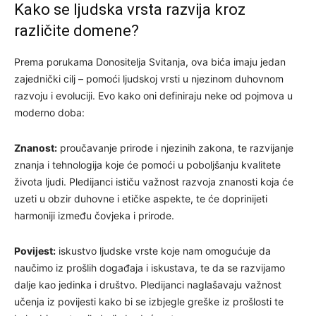
Kako se ljudska vrsta razvija kroz
različite domene?
Prema porukama Donositelja Svitanja, ova bića imaju jedan
zajednički cilj – pomoći ljudskoj vrsti u njezinom duhovnom
razvoju i evoluciji. Evo kako oni definiraju neke od pojmova u
moderno doba:
Znanost:
proučavanje prirode i njezinih zakona, te razvijanje
znanja i tehnologija koje će pomoći u poboljšanju kvalitete
života ljudi. Pledijanci ističu važnost razvoja znanosti koja će
uzeti u obzir duhovne i etičke aspekte, te će doprinijeti
harmoniji između čovjeka i prirode.
Povijest:
iskustvo ljudske vrste koje nam omogućuje da
naučimo iz prošlih događaja i iskustava, te da se razvijamo
dalje kao jedinka i društvo. Pledijanci naglašavaju važnost
učenja iz povijesti kako bi se izbjegle greške iz prošlosti te