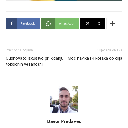
Facebook
WhatsApp
X
Prethodna objava
Slijedeća objava
Čudnovato iskustvo pri kidanju
Moć navika i 4 koraka do cilja
toksičnih vezanosti
Davor Predavec