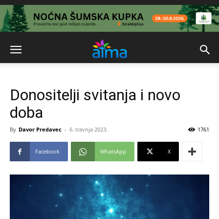
Donositelji svitanja i novo
doba
By
Davor Predavec
-
6. travnja 2023.
1761
Facebook
WhatsApp
X