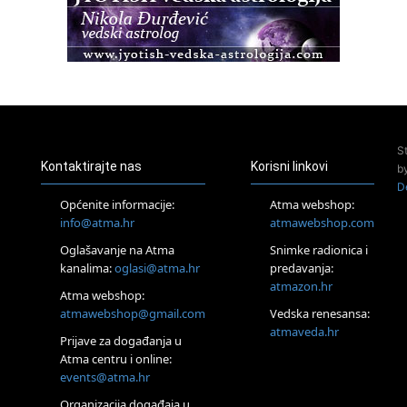
Access BARS®, otpusti stres
23.08.
Pula
Access Energetski Facelift®
24.08.
Zagreb
Pjesma srca / Zagreb
Online
S
Tečaj Višeg Vodstva, razvijanja intuicije i Akaša zapisa
Kontaktirajte nas
Korisni linkovi
b
25.08.
D
Online
Općenite informacije:
Atma webshop:
Upisi u program Profesionalni hipnoterapeut — nova
info@atma.hr
atmawebshop.com
generacija kreće 25.08. 2026.
26.08.
Oglašavanje na Atma
Snimke radionica i
Online
kanalima:
oglasi@atma.hr
predavanja:
Postanite Nositelj Vibracije Nove Zemlje
atmazon.hr
Atma webshop:
Škola BaZi – put prema dubljem razumijevanju sebe
atmawebshop@gmail.com
Vedska renesansa:
27.08.
atmaveda.hr
Visoko
Prijave za događanja u
Alemka Dauskardt – Jednodnevna radionica sistemskih
Atma centru i online:
konstelacija
events@atma.hr
28.08.
Organizacija događaja u