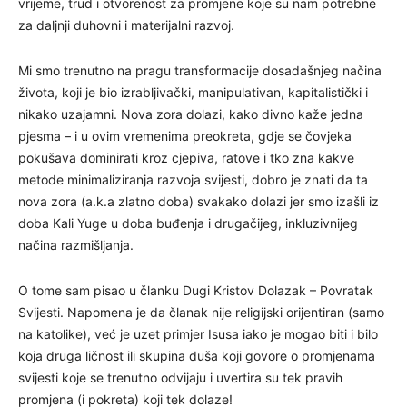
vrijeme, trud i otvorenost za promjene koje su nam potrebne
za daljnji duhovni i materijalni razvoj.
Mi smo trenutno na pragu transformacije dosadašnjeg načina
života, koji je bio izrabljivački, manipulativan, kapitalistički i
nikako uzajamni. Nova zora dolazi, kako divno kaže jedna
pjesma – i u ovim vremenima preokreta, gdje se čovjeka
pokušava dominirati kroz cjepiva, ratove i tko zna kakve
metode minimaliziranja razvoja svijesti, dobro je znati da ta
nova zora (a.k.a zlatno doba) svakako dolazi jer smo izašli iz
doba Kali Yuge u doba buđenja i drugačijeg, inkluzivnijeg
načina razmišljanja.
O tome sam pisao u članku Dugi Kristov Dolazak – Povratak
Svijesti. Napomena je da članak nije religijski orijentiran (samo
na katolike), već je uzet primjer Isusa iako je mogao biti i bilo
koja druga ličnost ili skupina duša koji govore o promjenama
svijesti koje se trenutno odvijaju i uvertira su tek pravih
promjena (i pokreta) koji tek dolaze!