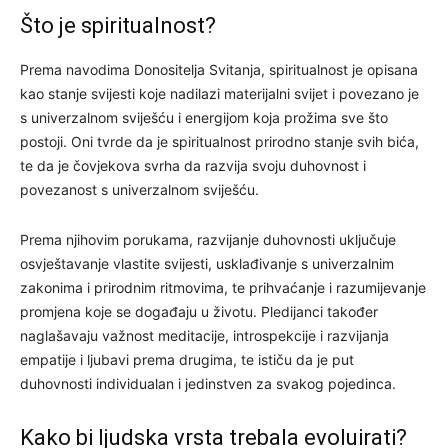
Što je spiritualnost?
Prema navodima Donositelja Svitanja, spiritualnost je opisana
kao stanje svijesti koje nadilazi materijalni svijet i povezano je
s univerzalnom sviješću i energijom koja prožima sve što
postoji. Oni tvrde da je spiritualnost prirodno stanje svih bića,
te da je čovjekova svrha da razvija svoju duhovnost i
povezanost s univerzalnom sviješću.
Prema njihovim porukama, razvijanje duhovnosti uključuje
osvještavanje vlastite svijesti, usklađivanje s univerzalnim
zakonima i prirodnim ritmovima, te prihvaćanje i razumijevanje
promjena koje se događaju u životu. Pledijanci također
naglašavaju važnost meditacije, introspekcije i razvijanja
empatije i ljubavi prema drugima, te ističu da je put
duhovnosti individualan i jedinstven za svakog pojedinca.
Kako bi ljudska vrsta trebala evoluirati?