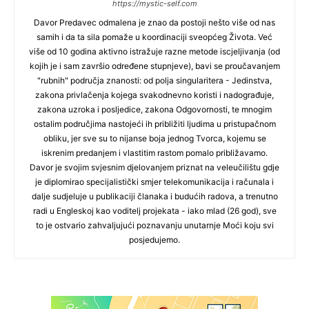
https://mystic-self.com
Davor Predavec odmalena je znao da postoji nešto više od nas
samih i da ta sila pomaže u koordinaciji sveopćeg Života. Već
više od 10 godina aktivno istražuje razne metode iscjeljivanja (od
kojih je i sam završio određene stupnjeve), bavi se proučavanjem
"rubnih" područja znanosti: od polja singularitera - Jedinstva,
zakona privlačenja kojega svakodnevno koristi i nadograđuje,
zakona uzroka i posljedice, zakona Odgovornosti, te mnogim
ostalim područjima nastojeći ih približiti ljudima u pristupačnom
obliku, jer sve su to nijanse boja jednog Tvorca, kojemu se
iskrenim predanjem i vlastitim rastom pomalo približavamo.
Davor je svojim svjesnim djelovanjem priznat na veleučilištu gdje
je diplomirao specijalistički smjer telekomunikacija i računala i
dalje sudjeluje u publikaciji članaka i budućih radova, a trenutno
radi u Engleskoj kao voditelj projekata - iako mlad (26 god), sve
to je ostvario zahvaljujući poznavanju unutarnje Moći koju svi
posjedujemo.