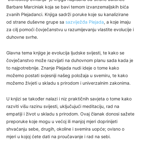
Barbare Marciniak koja se bavi temom izvanzemaljskih bića
zvanih Plejadanci. Knjiga sadrži poruke koje su kanalizirane
od strane duševne grupe sa
sazviježđa Plejada
, a koje imaju
za cilj pomoći čovječanstvu u razumijevanju vlastite evolucije i
duhovne svrhe.
Glavna tema knjige je evolucija ljudske svijesti, te kako se
čovječanstvo može razvijati na duhovnom planu sada kada je
to najpotrebnije. Znanje Plejada nudi ideje o tome kako
možemo postati svjesniji našeg položaja u svemiru, te kako
možemo živjeti u skladu s prirodom i univerzalnim zakonima.
U knjizi se također nalazi i niz praktičnih savjeta o tome kako
razviti višu razinu svijesti, uključujući meditaciju, rad na
empatiji i život u skladu s prirodom. Ovaj članak donosi sažete
preporuke koje mogu u većoj ili manjoj mjeri doprinijeti
shvaćanju sebe, drugih, okoline i svemira uopće; ovisno o
mjeri u kojoj ćete dati na proučavanje i rad na sebi.