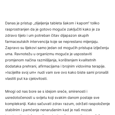
Danas je pristup „dijeljenja tableta šakom i kapom“ toliko
rasprostranjen da je gotovo moguće zaključiti kako je za
zdravo tijelo i um potreban čitav dijapazon skupih
farmaceutskih intervencija koje se neprestano mijenjaju.
Zapravo su lijekovi samo jedan od mogućih pristupa izlječenju
uma. Ravnotežu u organizmu moguće je uspostaviti
promjenom načina razmišljanja, korištenjem kvalitetnih
dodataka prehrani, afirmacijama i brojnim vidovima terapije.
»Iscijelite svoj um« nudi vam sve ovo kako biste sami pronašli
vlastiti put ka cjelovitosti.
Mnogi od nas bore se s idejom sreće, smirenosti i
usredotočenosti u svijetu koji svakim danom postaje sve
kompleksniji. Kako sačuvati zdrav razum, održati raspoloženje
stabilnim i pamćenje nenarušenim kad je naš mozak