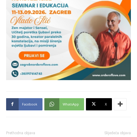
Facebook
WhatsApp
X
Prethodna objava
Slijedeća objava