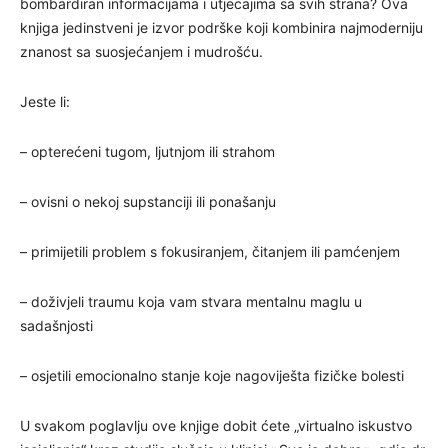
bombardiran informacijama i utjecajima sa svih strana? Ova
knjiga jedinstveni je izvor podrške koji kombinira najmoderniju
znanost sa suosjećanjem i mudrošću.
Jeste li:
– opterećeni tugom, ljutnjom ili strahom
– ovisni o nekoj supstanciji ili ponašanju
– primijetili problem s fokusiranjem, čitanjem ili pamćenjem
– doživjeli traumu koja vam stvara mentalnu maglu u
sadašnjosti
– osjetili emocionalno stanje koje nagoviješta fizičke bolesti
U svakom poglavlju ove knjige dobit ćete „virtualno iskustvo