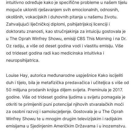
intuitivno određuje kako je specifične probleme u našem tijelu
moguće ukloniti rješavanjem svih emocionalnih, odnosnih,
okolišnih, vokacijskih i duhovnih pitanja u našemu životu.
Zahvaljujući liječničkoj diplomi, psihijatrijskoj licenciji i
doktoratu znanosti, kao stručnjakinja za intuiciju gostovala je
u The Oprah Winfrey Showu, emisiji CBS This Morning i na Dr.
Oz radiju, a više od deset godina vodi i vlastitu emisiju. Više
od trideset godina radi kao medicinska intuitivka i
neuropsihijatrica.
Louise Hay, autorica međunarodne uspješnice Kako iscijeliti
duh i tijelo, bila je metafizička predavačica i učiteljica s više od
50 milijuna prodanih knjiga diljem svijeta. Preminula je 2017.
godine. Više od trideset godina ljudima u svijetu pomagala je
otkriti te primijeniti puni potencijal njihovih stvaralačkih moći
za osobni razvoj i samoiscjeljenje. Gostovala je u The Oprah
Winfrey Showu te u mnogim drugim televizijskim i radijskim
emisijama u Sjedinjenim Američkim Državama i u inozemstvu.