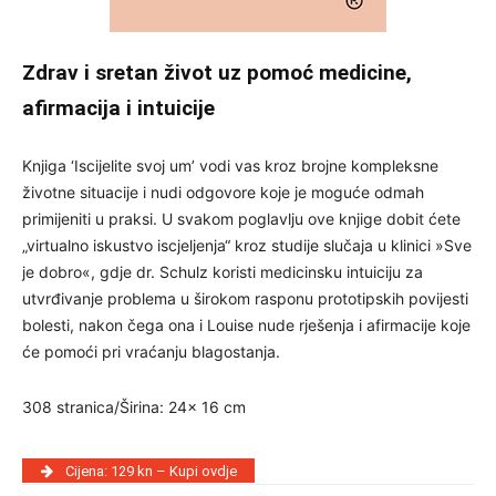
Zdrav i sretan život uz pomoć medicine,
afirmacija i intuicije
Knjiga ‘Iscijelite svoj um’ vodi vas kroz brojne kompleksne
životne situacije i nudi odgovore koje je moguće odmah
primijeniti u praksi. U svakom poglavlju ove knjige dobit ćete
„virtualno iskustvo iscjeljenja“ kroz studije slučaja u klinici »Sve
je dobro«, gdje dr. Schulz koristi medicinsku intuiciju za
utvrđivanje problema u širokom rasponu prototipskih povijesti
bolesti, nakon čega ona i Louise nude rješenja i afirmacije koje
će pomoći pri vraćanju blagostanja.
308 stranica/Širina: 24x 16 cm
Cijena: 129 kn – Kupi ovdje