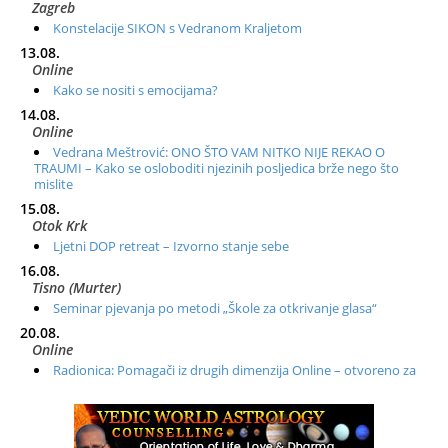
Zagreb
Konstelacije SIKON s Vedranom Kraljetom
13.08.
Online
Kako se nositi s emocijama?
14.08.
Online
Vedrana Meštrović: ONO ŠTO VAM NITKO NIJE REKAO O
TRAUMI – Kako se osloboditi njezinih posljedica brže nego što
mislite
15.08.
Otok Krk
Ljetni DOP retreat – Izvorno stanje sebe
16.08.
Tisno (Murter)
Seminar pjevanja po metodi „Škole za otkrivanje glasa“
20.08.
Online
Radionica: Pomagači iz drugih dimenzija Online – otvoreno za
sve
21.08.
Zagreb+Online
Osnovni ThetaHealing® tečaj, Zagreb i Online