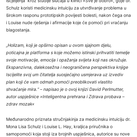
iscjeljenja“ kroz studije slučaja u klinici »Sve je dobro«, gdje dr.
Schulz koristi medicinsku intuiciju za utvrđivanje problema u
širokom rasponu prototipskih povijesti bolesti, nakon čega ona
i Louise nude rješenja i afirmacije koje će pomoći pri vraćanju
blagostanja.
„Holizam, koji je opširno opisan u ovom sjajnom djelu,
poticajna je platforma s koje možemo istinski prihvatiti temelje
svoje motivacije, emocija i opažanja svijeta koji nas okružuje.
Ekspanzivna, dalekosežna i neograničena perspektiva knjige
Iscijelite svoj um čitatelja suosjećajno usmjerava uz izvediv
plan koji će vam odmah pomoći preoblikovati vlastito
shvaćanje mira.“ – napisao je o ovoj knjizi David Perlmutter,
autor uspješnice »Inteligentna prehrana i Zdrava probava –
zdrav mozak«
Međunarodno priznata stručnjakinja za medicinsku intuiciju dr.
Mona Lisa Schulz i Louise L. Hay, kraljica priručnika o
samopomoći koja stoji iza brojnih uspješnica, autorice su nove