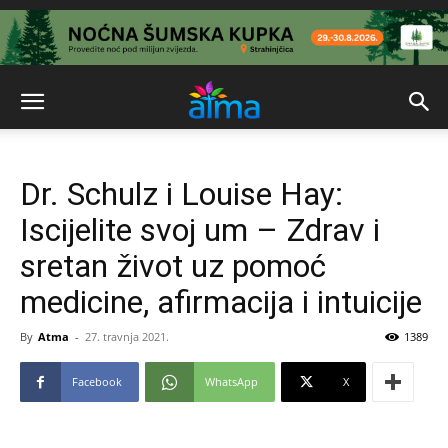
Dr. Schulz i Louise Hay:
Iscijelite svoj um – Zdrav i
sretan život uz pomoć
medicine, afirmacija i intuicije
By
Atma
-
27. travnja 2021.
1389
Facebook
WhatsApp
X