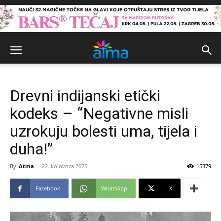
Drevni indijanski etički
kodeks – “Negativne misli
uzrokuju bolesti uma, tijela i
duha!”
By
Atma
-
22. kolovoza 2025.
15379
Facebook
WhatsApp
X