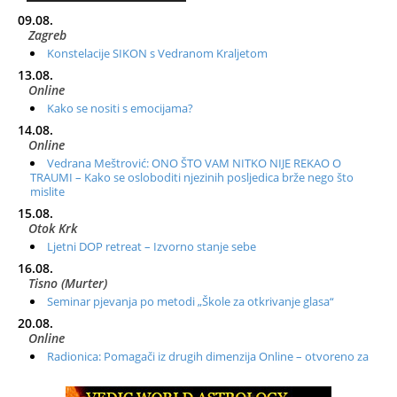
09.08.
Zagreb
Konstelacije SIKON s Vedranom Kraljetom
13.08.
Online
Kako se nositi s emocijama?
14.08.
Online
Vedrana Meštrović: ONO ŠTO VAM NITKO NIJE REKAO O
TRAUMI – Kako se osloboditi njezinih posljedica brže nego što
mislite
15.08.
Otok Krk
Ljetni DOP retreat – Izvorno stanje sebe
16.08.
Tisno (Murter)
Seminar pjevanja po metodi „Škole za otkrivanje glasa“
20.08.
Online
Radionica: Pomagači iz drugih dimenzija Online – otvoreno za
sve
21.08.