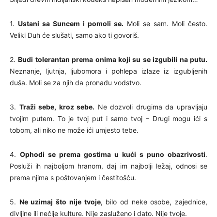
1.
Ustani sa Suncem i pomoli se.
Moli se sam. Moli često.
Veliki Duh će slušati, samo ako ti govoriš.
2.
Budi tolerantan prema onima koji su se izgubili na putu.
Neznanje, ljutnja, ljubomora i pohlepa izlaze iz izgubljenih
duša. Moli se za njih da pronađu vodstvo.
3.
Traži sebe, kroz sebe.
Ne dozvoli drugima da upravljaju
tvojim putem. To je tvoj put i samo tvoj – Drugi mogu ići s
tobom, ali niko ne može ići umjesto tebe.
4.
Ophodi se prema gostima u kući s puno obazrivosti
.
Posluži ih najboljom hranom, daj im najbolji ležaj, odnosi se
prema njima s poštovanjem i čestitošću.
5.
Ne uzimaj što nije tvoje
, bilo od neke osobe, zajednice,
divljine ili nečije kulture. Nije zasluženo i dato. Nije tvoje.