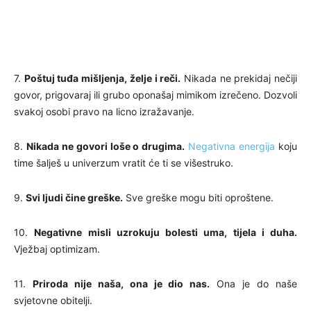
7.
Poštuj tuđa mišljenja, želje i reči.
Nikada ne prekidaj nečiji
govor, prigovaraj ili grubo oponašaj mimikom izrečeno. Dozvoli
svakoj osobi pravo na licno izražavanje.
8.
Nikada ne govori loše o drugima.
Negativna energija
koju
time šalješ u univerzum vratit će ti se višestruko.
9.
Svi ljudi čine greške.
Sve greške mogu biti oproštene.
10.
Negativne misli uzrokuju bolesti uma, tijela i duha.
Vježbaj optimizam.
11.
Priroda nije naša, ona je dio nas.
Ona je do naše
svjetovne obitelji.