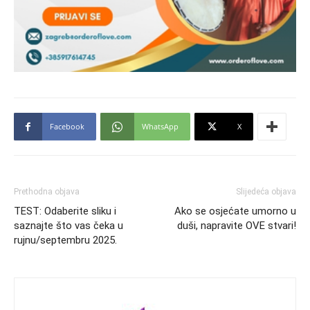
Facebook
WhatsApp
X
Prethodna objava
Slijedeća objava
TEST: Odaberite sliku i
Ako se osjećate umorno u
saznajte što vas čeka u
duši, napravite OVE stvari!
rujnu/septembru 2025.