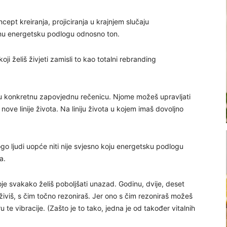
cept kreiranja, projiciranja u krajnjem slučaju
đenu energetsku podlogu odnosno ton.
i želiš živjeti zamisli to kao totalni rebranding
dnu konkretnu zapovjednu rečenicu. Njome možeš upravljati
nove linije života. Na liniju života u kojem imaš dovoljno
go ljudi uopće niti nije svjesno koju energetsku podlogu
a.
oje svakako želiš poboljšati unazad. Godinu, dvije, deset
a živiš, s čim točno rezoniraš. Jer ono s čim rezoniraš možeš
u te vibracije. (Zašto je to tako, jedna je od također vitalnih