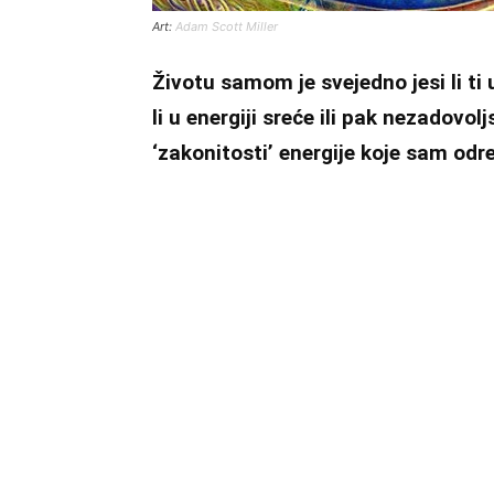
Art:
Adam Scott Miller
Životu samom je svejedno jesi li ti u
li u energiji sreće ili pak nezadovo
‘zakonitosti’ energije koje sam odre