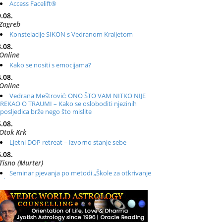
Access Facelift®
.08.
Zagreb
Konstelacije SIKON s Vedranom Kraljetom
.08.
Online
Kako se nositi s emocijama?
.08.
Online
Vedrana Meštrović: ONO ŠTO VAM NITKO NIJE
REKAO O TRAUMI – Kako se osloboditi njezinih
posljedica brže nego što mislite
.08.
Otok Krk
Ljetni DOP retreat – Izvorno stanje sebe
.08.
Tisno (Murter)
Seminar pjevanja po metodi „Škole za otkrivanje
glasa“
.08.
Online
Radionica: Pomagači iz drugih dimenzija Online –
otvoreno za sve