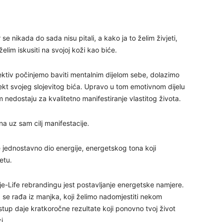
29
e nikada do sada nisu pitali, a kako ja to želim živjeti,
elim iskusiti na svojoj koži kao biće.
30
ktiv počinjemo baviti mentalnim dijelom sebe, dolazimo
ekt svojeg slojevitog bića. Upravo u tom emotivnom dijelu
31
nedostaju za kvalitetno manifestiranje vlastitog života.
28
a uz sam cilj manifestacije.
e jednostavno dio energije, energetskog tona koji
05
etu.
ije-Life rebrandingu jest postavljanje energetske namjere.
se rađa iz manjka, koji želimo nadomjestiti nekom
stup daje kratkoročne rezultate koji ponovno tvoj život
06
i.