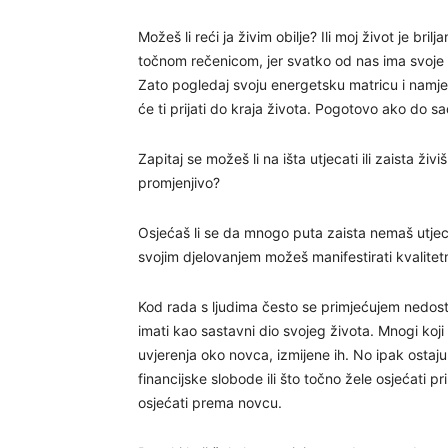
Možeš li reći ja živim obilje? Ili moj život je bril
točnom rečenicom, jer svatko od nas ima svoje pre
Zato pogledaj svoju energetsku matricu i namjeru
će ti prijati do kraja života. Pogotovo ako do sa
Zapitaj se možeš li na išta utjecati ili zaista živ
promjenjivo?
Osjećaš li se da mnogo puta zaista nemaš utjeca
svojim djelovanjem možeš manifestirati kvalitetn
Kod rada s ljudima često se primjećujem nedo
imati kao sastavni dio svojeg života. Mnogi koji
uvjerenja oko novca, izmijene ih. No ipak ostaju 
financijske slobode ili što točno žele osjećati p
osjećati prema novcu.