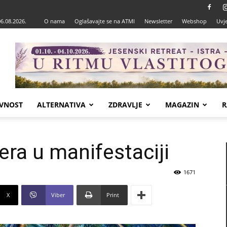
06.08.2026.
O nama
Oglašavajte se na ATMI
Newsletter
Webshop
Uvje
VNOST
ALTERNATIVA
ZDRAVLJE
MAGAZIN
R
ra u manifestaciji
1671
X
Viber
Print