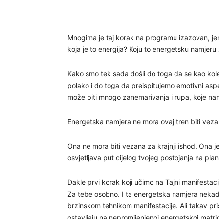
Mnogima je taj korak na programu izazovan, jer s
koja je to energija? Koju to energetsku namjeru ž
Kako smo tek sada došli do toga da se kao kole
polako i do toga da preispitujemo emotivni asp
može biti mnogo zanemarivanja i rupa, koje nam 
Energetska namjera ne mora ovaj tren biti vezan
Ona ne mora biti vezana za krajnji ishod. Ona j
osvjetljava put cijelog tvojeg postojanja na plan
Dakle prvi korak koji učimo na Tajni manifestac
Za tebe osobno. I ta energetska namjera nekad 
brzinskom tehnikom manifestacije. Ali takav pri
ostavljaju na nepromijenjenoj energetskoj matric