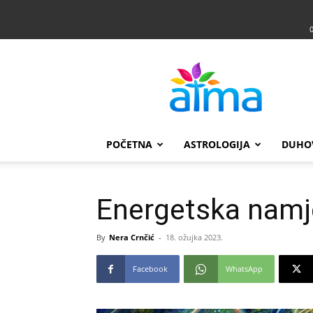
Atma
POČETNA
ASTROLOGIJA
DUHO
Energetska namje
By
Nera Crnčić
-
18. ožujka 2023.
Facebook
WhatsApp