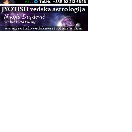
.08.
Zagreb+Online
Osnovni ThetaHealing® tečaj, Zagreb i Online
.08.
Pula
Access BARS®, otpusti stres
.08.
Pula
Access Energetski Facelift®
.08.
Zagreb
Pjesma srca / Zagreb
Online
Tečaj Višeg Vodstva, razvijanja intuicije i Akaša
zapisa
.08.
Online
Postanite Nositelj Vibracije Nove Zemlje
.08.
Visoko
Alemka Dauskardt – Jednodnevna radionica
sistemskih konstelacija