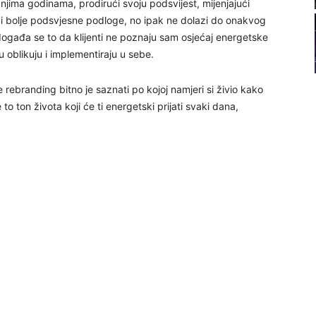
njima godinama, prodirući svoju podsvijest, mijenjajući
21
 i bolje podsvjesne podloge, no ipak ne dolazi do onakvog
događa se to da klijenti ne poznaju sam osjećaj energetske
 oblikuju i implementiraju u sebe.
22
rebranding bitno je saznati po kojoj namjeri si živio kako
23
e to ton života koji će ti energetski prijati svaki dana,
24
26
27