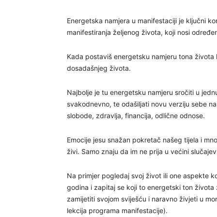
Energetska namjera u manifestaciji je ključni kon
manifestiranja željenog života, koji nosi odre
Kada postaviš energetsku namjeru tona života koj
dosadašnjeg života.
Najbolje je tu energetsku namjeru sročiti u je
svakodnevno, te odašiljati novu verziju sebe na 
slobode, zdravlja, financija, odlične odnose.
Emocije jesu snažan pokretač našeg tijela i mno
živi. Samo znaju da im ne prija u većini slučajev
Na primjer pogledaj svoj život ili one aspekte k
godina i zapitaj se koji to energetski ton život
zamijetiti svojom sviješću i naravno živjeti u mor
lekcija programa manifestacije).