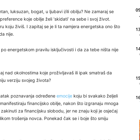
09
jantan, luksuzan, bogat, u ljubavi i/ili obilju? Ne zamaraj se
ference koje obilje želi ‘skidati’ na sebe i svoj život.
 koju živiš. I zapitaj se je li ta namjera energetska ono što
13
da nije.
14
iš po energetskom pravilu isključivosti i da za tebe ništa nije
j nad okolnostima koje proživljavaš ili ipak smatraš da
15
iju verziju svojeg života?
statak poznavanja određene
emocije
koju bi svakako željeli
16
 manifestiraju financijsko obilje, nakon što izgranaju mnoga
zakinuti za financijsku slobodu, jer ne znaju koji je osjećaj
rilikom trošenja novca. Ponekad čak se i boje što smiju
20