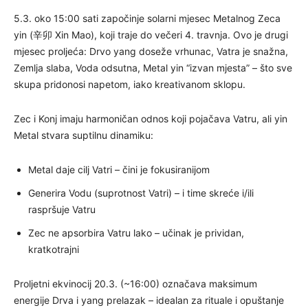
5.3. oko 15:00 sati započinje solarni mjesec Metalnog Zeca
yin (辛卯 Xin Mao), koji traje do večeri 4. travnja. Ovo je drugi
mjesec proljeća: Drvo yang doseže vrhunac, Vatra je snažna,
Zemlja slaba, Voda odsutna, Metal yin “izvan mjesta” – što sve
skupa pridonosi napetom, iako kreativanom sklopu.
Zec i Konj imaju harmoničan odnos koji pojačava Vatru, ali yin
Metal stvara suptilnu dinamiku:
Metal daje cilj Vatri – čini je fokusiranijom
Generira Vodu (suprotnost Vatri) – i time skreće i/ili
raspršuje Vatru
Zec ne apsorbira Vatru lako – učinak je prividan,
kratkotrajni
Proljetni ekvinocij 20.3. (~16:00) označava maksimum
energije Drva i yang prelazak – idealan za rituale i opuštanje