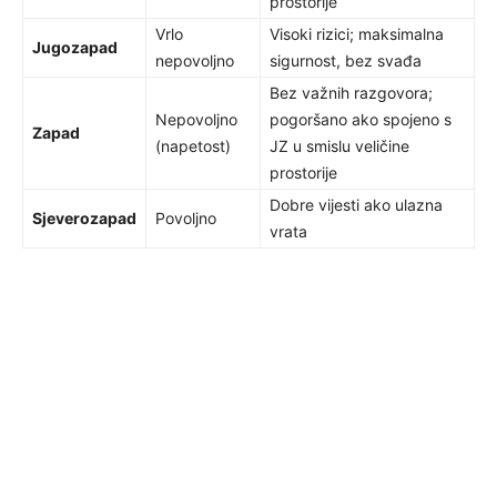
prostorije
Vrlo
Visoki rizici; maksimalna
Jugozapad
nepovoljno
sigurnost, bez svađa
Bez važnih razgovora;
Nepovoljno
pogoršano ako spojeno s
Zapad
(napetost)
JZ u smislu veličine
prostorije
Dobre vijesti ako ulazna
Sjeverozapad
Povoljno
vrata