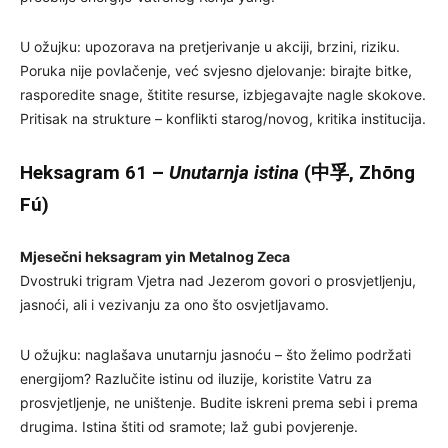
U ožujku: upozorava na pretjerivanje u akciji, brzini, riziku.
Poruka nije povlačenje, već svjesno djelovanje: birajte bitke,
rasporedite snage, štitite resurse, izbjegavajte nagle skokove.
Pritisak na strukture – konflikti starog/novog, kritika institucija.
Heksagram 61 –
Unutarnja istina
(中孚, Zhōng
Fú)
Mjesečni heksagram yin Metalnog Zeca
Dvostruki trigram Vjetra nad Jezerom govori o prosvjetljenju,
jasnoći, ali i vezivanju za ono što osvjetljavamo.
U ožujku: naglašava unutarnju jasnoću – što želimo podržati
energijom? Razlučite istinu od iluzije, koristite Vatru za
prosvjetljenje, ne uništenje. Budite iskreni prema sebi i prema
drugima. Istina štiti od sramote; laž gubi povjerenje.