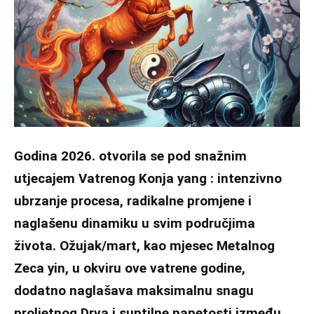
Godina 2026. otvorila se pod snažnim
utjecajem Vatrenog Konja yang : intenzivno
ubrzanje procesa, radikalne promjene i
naglašenu dinamiku u svim područjima
života. Ožujak/mart, kao mjesec Metalnog
Zeca yin, u okviru ove vatrene godine,
dodatno naglašava maksimalnu snagu
proljetnog Drva i suptilne napetosti između