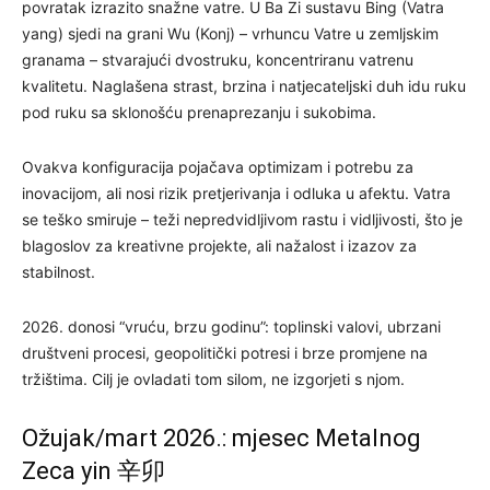
povratak izrazito snažne vatre. U Ba Zi sustavu Bing (Vatra
yang) sjedi na grani Wu (Konj) – vrhuncu Vatre u zemljskim
granama – stvarajući dvostruku, koncentriranu vatrenu
kvalitetu. Naglašena strast, brzina i natjecateljski duh idu ruku
pod ruku sa sklonošću prenaprezanju i sukobima.
Ovakva konfiguracija pojačava optimizam i potrebu za
inovacijom, ali nosi rizik pretjerivanja i odluka u afektu. Vatra
se teško smiruje – teži nepredvidljivom rastu i vidljivosti, što je
blagoslov za kreativne projekte, ali nažalost i izazov za
stabilnost.
2026. donosi “vruću, brzu godinu”: toplinski valovi, ubrzani
društveni procesi, geopolitički potresi i brze promjene na
tržištima. Cilj je ovladati tom silom, ne izgorjeti s njom.
Ožujak/mart 2026.: mjesec Metalnog
Zeca yin 辛卯