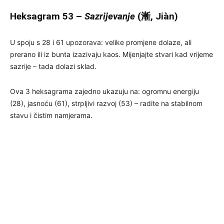
Heksagram 53 –
Sazrijevanje
(漸, Jiàn)
U spoju s 28 i 61 upozorava: velike promjene dolaze, ali
prerano ili iz bunta izazivaju kaos. Mijenjajte stvari kad vrijeme
sazrije – tada dolazi sklad.
Ova 3 heksagrama zajedno ukazuju na: ogromnu energiju
(28), jasnoću (61), strpljivi razvoj (53) – radite na stabilnom
stavu i čistim namjerama.