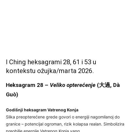
I Ching heksagrami 28, 61 i 53 u
kontekstu ožujka/marta 2026.
Heksagram 28 –
Veliko opterećenje
(大過, Dà
Guò)
Godišnji heksagram Vatrenog Konja
Slika preopterećene grede govori o energiji nagomilanoj do
granice – potencijal ogroman, rizik kolapsa realan. Simbolizira
preobilje energije Vatrenog Konja yang.