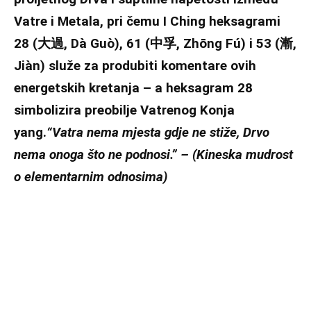
Vatre i Metala, pri čemu I Ching heksagrami
28 (大過, Dà Guò), 61 (中孚, Zhōng Fú) i 53 (漸,
Jiàn) služe za produbiti komentare ovih
energetskih kretanja – a heksagram 28
simbolizira preobilje Vatrenog Konja
yang.
“Vatra nema mjesta gdje ne stiže, Drvo
nema onoga što ne podnosi.” –
(Kineska mudrost
o elementarnim odnosima)