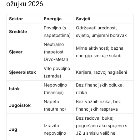
ožujku 2026.
Sektor
Energija
Savjeti
Povoljno (s
Održavati urednost,
Središte
napetostima)
svjetlo, umjereni boravak
Neutralno
Mirne aktivnosti; bazna
Sjever
(napetost
energija smiruje sukob
Drvo-Metal)
Vrlo povoljno
Sjeveroistok
Karijera, razvoj naglašeni
(zarada)
Nepovoljno
Bez financijskih odluka,
Istok
(financije)
rizika
Napeto
Bez važnih rizika, bez
Jugoistok
(neutralno)
financijskih rasprava
Bez radova, buke;
Izrazito
pogoršano ako spojeno s
Jug
nepovoljno
JZ u smislu veličine