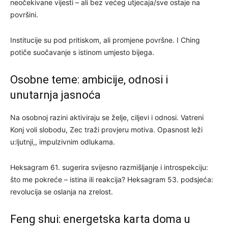
neočekivane vijesti – ali bez većeg utjecaja/sve ostaje na
površini.
Institucije su pod pritiskom, ali promjene površne. I Ching
potiče suočavanje s istinom umjesto bijega.
Osobne teme: ambicije, odnosi i
unutarnja jasnoća
Na osobnoj razini aktiviraju se želje, ciljevi i odnosi. Vatreni
Konj voli slobodu, Zec traži provjeru motiva. Opasnost leži
u:ljutnji,, impulzivnim odlukama.
Heksagram 61. sugerira svijesno razmišljanje i introspekciju:
što me pokreće – istina ili reakcija? Heksagram 53. podsjeća:
revolucija se oslanja na zrelost.
Feng shui: energetska karta doma u