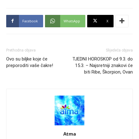
Facebook
WhatsApp
X
Prethodna objava
Slijedeća objava
Ovo su biljke koje će
TJEDNI HOROSKOP od 9.3. do
preporoditi vaše čakre!
15.3. – Najsretniji znakovi će
biti Ribe, Škorpion, Ovan
Atma