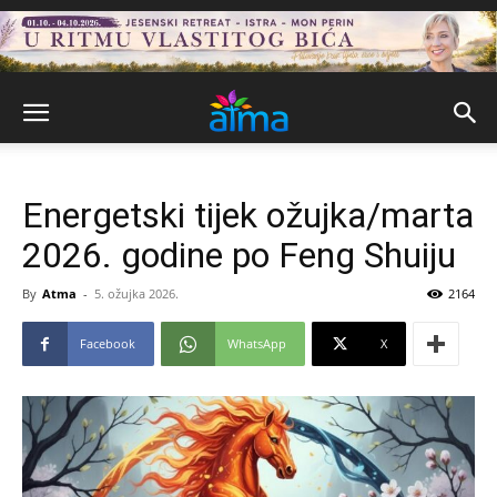
Energetski tijek ožujka/marta
2026. godine po Feng Shuiju
By
Atma
-
5. ožujka 2026.
2164
Facebook
WhatsApp
X