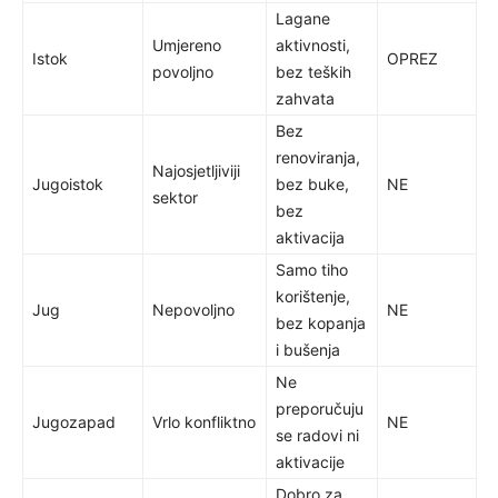
Lagane
Umjereno
aktivnosti,
Istok
OPREZ
povoljno
bez teških
zahvata
Bez
renoviranja,
Najosjetljiviji
Jugoistok
bez buke,
NE
sektor
bez
aktivacija
Samo tiho
korištenje,
Jug
Nepovoljno
NE
bez kopanja
i bušenja
Ne
preporučuju
Jugozapad
Vrlo konfliktno
NE
se radovi ni
aktivacije
Dobro za