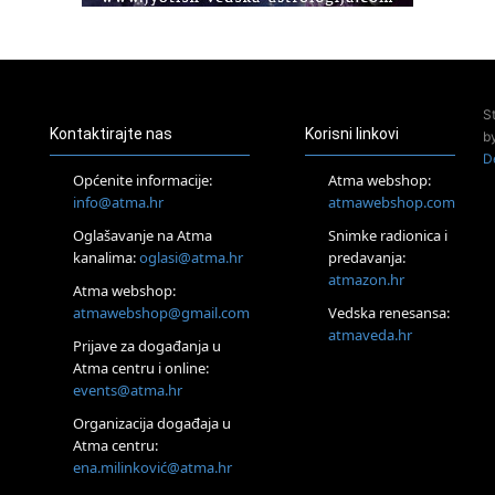
Access Energetski Facelift®
24.08.
Zagreb
Pjesma srca / Zagreb
Online
S
Tečaj Višeg Vodstva, razvijanja intuicije i Akaša zapisa
Kontaktirajte nas
Korisni linkovi
b
26.08.
D
Online
Općenite informacije:
Atma webshop:
Postanite Nositelj Vibracije Nove Zemlje
info@atma.hr
atmawebshop.com
27.08.
Oglašavanje na Atma
Snimke radionica i
Visoko
kanalima:
oglasi@atma.hr
predavanja:
Alemka Dauskardt – Jednodnevna radionica sistemskih
konstelacija
atmazon.hr
Atma webshop:
29.08.
atmawebshop@gmail.com
Vedska renesansa:
Zagreb
atmaveda.hr
Prijave za događanja u
HOD PO ŽERAVICI – Seminar koji mijenja tijelo, duh i um
SoulFest – Festival glazbe, mudrosti i zajedništva
Atma centru i online:
events@atma.hr
Radoboj
Noćna šumska kupka
Organizacija događaja u
30.08.
Atma centru:
Zagreb
ena.milinković@atma.hr
Access BARS® edukacija otpusti stres