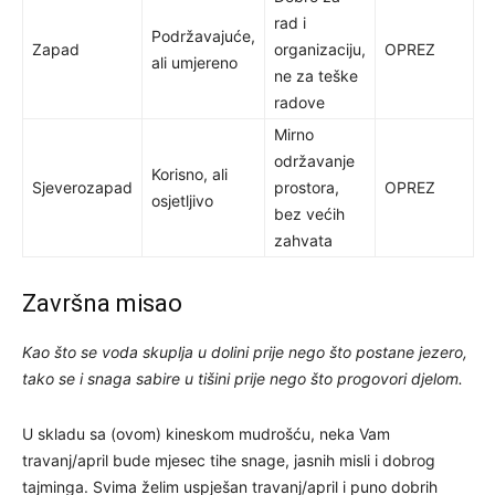
rad i
Podržavajuće,
Zapad
organizaciju,
OPREZ
ali umjereno
ne za teške
radove
Mirno
održavanje
Korisno, ali
Sjeverozapad
prostora,
OPREZ
osjetljivo
bez većih
zahvata
Završna misao
Kao
š
to
se
voda
skuplja
u
dolini
prije
nego
š
to
postane
jezero
,
tako
se
i
snaga
sabire
u
ti
š
ini
prije
nego
š
to
progovori
djelom
.
U skladu sa (ovom) kineskom mudrošću, neka Vam
travanj/april bude mjesec tihe snage, jasnih misli i dobrog
tajminga. Svima želim uspješan travanj/april i puno dobrih