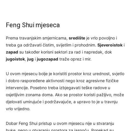
Feng Shui mjeseca
Prema travanjskim smjernicama,
središte
je vrlo povoljno i
treba ga održavati čistim, svijetlim i prohodnim.
Sjeveroistok
i
zapad
su također korisni sektori za rad i napredak, dok
jugoistok
,
jug
i
jugozapad
traže oprez i mir.
U ovom mjesecu bolje je koristiti prostor kroz urednost, svjetlo
i dobro raspoređene aktivnosti nego kroz agresivne fizičke
intervencije. Posebno treba izbjegavati teške radove u
osjetljivim zonama doma. Ako se prostor koristi pažljivo, može
djelovati umirujuće i podržavajuće, a upravo to je u travnju
vrlo vrijedno.
Dobar Feng Shui pristup u ovom mjesecu nije u stvaranju
buke, nego u otvaranju prostora za jasnoću. Ponekad su