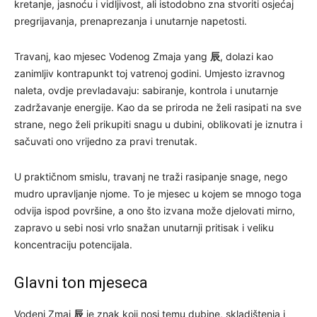
kretanje, jasnoću i vidljivost, ali istodobno zna stvoriti osjećaj
pregrijavanja, prenaprezanja i unutarnje napetosti.
Travanj, kao mjesec Vodenog Zmaja yang
辰
, dolazi kao
zanimljiv kontrapunkt toj vatrenoj godini. Umjesto izravnog
naleta, ovdje prevladavaju: sabiranje, kontrola i unutarnje
zadržavanje energije. Kao da se priroda ne želi rasipati na sve
strane, nego želi prikupiti snagu u dubini, oblikovati je iznutra i
sačuvati ono vrijedno za pravi trenutak.
U praktičnom smislu, travanj ne traži rasipanje snage, nego
mudro upravljanje njome. To je mjesec u kojem se mnogo toga
odvija ispod površine, a ono što izvana može djelovati mirno,
zapravo u sebi nosi vrlo snažan unutarnji pritisak i veliku
koncentraciju potencijala.
Glavni ton mjeseca
Vodeni Zmaj
辰
je znak koji nosi temu dubine, skladištenja i