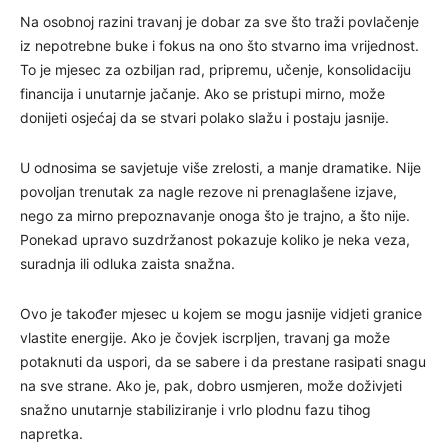
Na osobnoj razini travanj je dobar za sve što traži povlačenje
iz nepotrebne buke i fokus na ono što stvarno ima vrijednost.
To je mjesec za ozbiljan rad, pripremu, učenje, konsolidaciju
financija i unutarnje jačanje. Ako se pristupi mirno, može
donijeti osjećaj da se stvari polako slažu i postaju jasnije.
U odnosima se savjetuje više zrelosti, a manje dramatike. Nije
povoljan trenutak za nagle rezove ni prenaglašene izjave,
nego za mirno prepoznavanje onoga što je trajno, a što nije.
Ponekad upravo suzdržanost pokazuje koliko je neka veza,
suradnja ili odluka zaista snažna.
Ovo je također mjesec u kojem se mogu jasnije vidjeti granice
vlastite energije. Ako je čovjek iscrpljen, travanj ga može
potaknuti da uspori, da se sabere i da prestane rasipati snagu
na sve strane. Ako je, pak, dobro usmjeren, može doživjeti
snažno unutarnje stabiliziranje i vrlo plodnu fazu tihog
napretka.