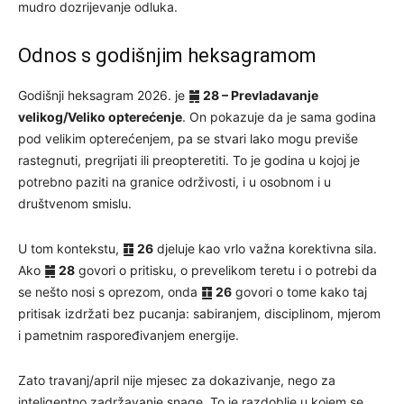
mudro dozrijevanje odluka.
Odnos s godišnjim heksagramom
Godišnji heksagram 2026. je
䷛ 28 – Prevladavanje
velikog/Veliko opterećenje
. On pokazuje da je sama godina
pod velikim opterećenjem, pa se stvari lako mogu previše
rastegnuti, pregrijati ili preopteretiti. To je godina u kojoj je
potrebno paziti na granice održivosti, i u osobnom i u
društvenom smislu.
U tom kontekstu,
䷚ 26
djeluje kao vrlo važna korektivna sila.
Ako
䷛ 28
govori o pritisku, o prevelikom teretu i o potrebi da
se nešto nosi s oprezom, onda
䷚ 26
govori o tome kako taj
pritisak izdržati bez pucanja: sabiranjem, disciplinom, mjerom
i pametnim raspoređivanjem energije.
Zato travanj/april nije mjesec za dokazivanje, nego za
inteligentno zadržavanje snage. To je razdoblje u kojem se