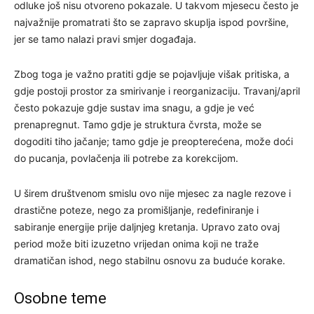
odluke još nisu otvoreno pokazale. U takvom mjesecu često je
najvažnije promatrati što se zapravo skuplja ispod površine,
jer se tamo nalazi pravi smjer događaja.
Zbog toga je važno pratiti gdje se pojavljuje višak pritiska, a
gdje postoji prostor za smirivanje i reorganizaciju. Travanj/april
često pokazuje gdje sustav ima snagu, a gdje je već
prenapregnut. Tamo gdje je struktura čvrsta, može se
dogoditi tiho jačanje; tamo gdje je preopterećena, može doći
do pucanja, povlačenja ili potrebe za korekcijom.
U širem društvenom smislu ovo nije mjesec za nagle rezove i
drastične poteze, nego za promišljanje, redefiniranje i
sabiranje energije prije daljnjeg kretanja. Upravo zato ovaj
period može biti izuzetno vrijedan onima koji ne traže
dramatičan ishod, nego stabilnu osnovu za buduće korake.
Osobne teme