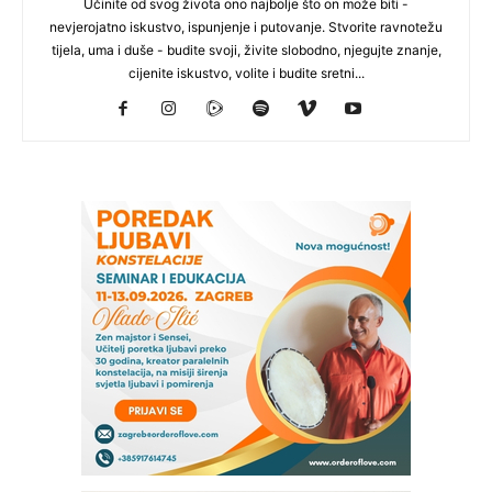
Učinite od svog života ono najbolje što on može biti -
nevjerojatno iskustvo, ispunjenje i putovanje. Stvorite ravnotežu
tijela, uma i duše - budite svoji, živite slobodno, njegujte znanje,
cijenite iskustvo, volite i budite sretni...