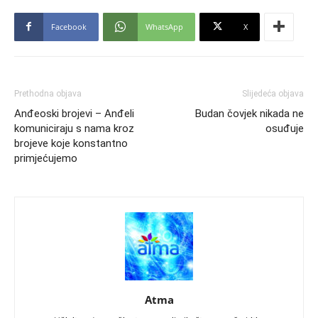
Facebook
WhatsApp
X
Prethodna objava
Slijedeća objava
Anđeoski brojevi – Anđeli
Budan čovjek nikada ne
komuniciraju s nama kroz
osuđuje
brojeve koje konstantno
primjećujemo
Atma