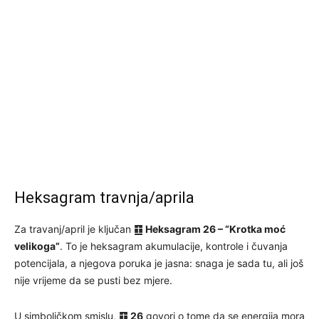
Heksagram travnja/aprila
Za travanj/april je ključan
䷚ Heksagram 26 – “Krotka moć
velikoga”
. To je heksagram akumulacije, kontrole i čuvanja
potencijala, a njegova poruka je jasna: snaga je sada tu, ali još
nije vrijeme da se pusti bez mjere.
U simboličkom smislu,
䷚ 26
govori o tome da se energija mora