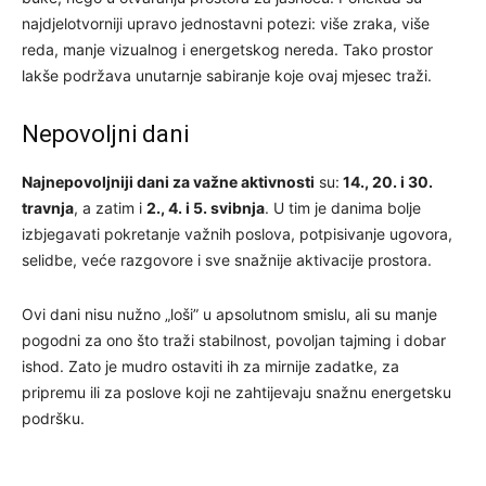
najdjelotvorniji upravo jednostavni potezi: više zraka, više
reda, manje vizualnog i energetskog nereda. Tako prostor
lakše podržava unutarnje sabiranje koje ovaj mjesec traži.
Nepovoljni dani
Najnepovoljniji dani za važne aktivnosti
su:
14., 20. i 30.
travnja
, a zatim i
2., 4. i 5. svibnja
. U tim je danima bolje
izbjegavati pokretanje važnih poslova, potpisivanje ugovora,
selidbe, veće razgovore i sve snažnije aktivacije prostora.
Ovi dani nisu nužno „loši” u apsolutnom smislu, ali su manje
pogodni za ono što traži stabilnost, povoljan tajming i dobar
ishod. Zato je mudro ostaviti ih za mirnije zadatke, za
pripremu ili za poslove koji ne zahtijevaju snažnu energetsku
podršku.