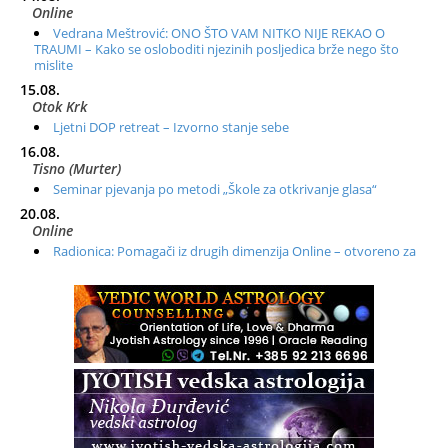
Online
Vedrana Meštrović: ONO ŠTO VAM NITKO NIJE REKAO O
TRAUMI – Kako se osloboditi njezinih posljedica brže nego što
mislite
15.08.
Otok Krk
Ljetni DOP retreat – Izvorno stanje sebe
16.08.
Tisno (Murter)
Seminar pjevanja po metodi „Škole za otkrivanje glasa“
20.08.
Online
Radionica: Pomagači iz drugih dimenzija Online – otvoreno za
sve
21.08.
Zagreb+Online
Osnovni ThetaHealing® tečaj, Zagreb i Online
22.08.
Pula
Access BARS®, otpusti stres
23.08.
Pula