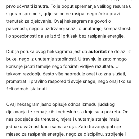
prvo učvrstiti iznutra. To je poput spremanja velikog resursa u
siguran spremnik, gdje se on ne rasipa, nego čeka pravi
trenutak za djelovanje. Ovaj heksagram ne govori o
pasivnosti, nego o uzdržanoj snazi, o unutarnjoj kompaktnosti
i o sposobnosti da se izdrži pritisak bez rasipanja energije.
Dublja poruka ovog heksagrama jest da
autoritet
ne dolazi iz
buke, nego iz unutarnje stabilnosti. U travnju je zato mnogo
korisnije jačati temelje nego forsirati vidljive rezultate. U
takvom razdoblju često više napreduje onaj tko zna slušati,
promatrati i pravilno rasporediti svoje snage, nego onaj tko se
želi odmah istaknuti.
Ovaj heksagram jasno opisuje odnos između ljudskog
djelovanja te zemaljskih i nebeskih sila koje su u pokretu. On
nas podsjeća da trenutak, mjera i unutarnje stanje imaju
jednaku važnost kao i sama akcija. Zato travanj/april nije
mjesec za rasipanje energije, nego za disciplinu, strpljenje i