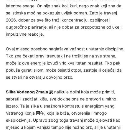
latentne snage. On nije znak koji žuri, nego znak koji zna da
se istinska moć ne pokazuje uvijek odmah. Zato je travanj
2026. dobar za sve što traži koncentraciju, ozbiljnost i
dugoročno planiranje, ali nije dobar za brzopotezne odluke i
impulzivne reakcije.
Ovaj mjesec posebno naglašava važnost unutarnje discipline.
Tko zna čekati pravi trenutak i ne trošiti se na sve strane,
može iz ove energije izvući vrlo kvalitetan rezultat. Tko pak
pokuša gurati silom, može osjetiti otpor, zastoje ili osjećaj da
se stvari ne otvaraju dovoljno brzo.
Slika Vodenog Zmaja
辰
nalikuje dolini koja može primiti,
sabrati i zadržati kišu, sve dok se ona ne pretvori u mirno
jezero. Ta je slika u snažnom kontrastu s energijom yang
Vatrenog Konja
丙午
, koja je brža, otvorenija i mnogo
eksplozivnija. Upravo zbog toga travanj može djelovati kao
mjesec u kojem vanjski tempo nije nužno brz, ali je unutarnji