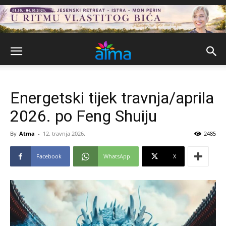
Energetski tijek travnja/aprila
2026. po Feng Shuiju
By
Atma
-
12. travnja 2026.
2485
Facebook
WhatsApp
X