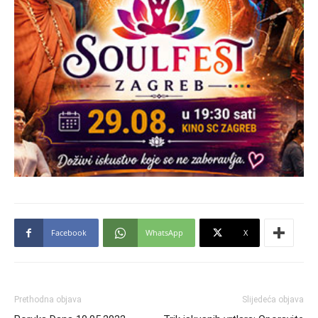
Facebook
WhatsApp
X
Prethodna objava
Slijedeća objava