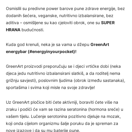
Osmislili su predivne power barove pune zdrave energije, bez
dodanih šećera, veganske, nutritivno izbalansirane, bez
aditiva – osmišljene su kao cjeloviti obrok, one su
SUPER
HRANA
budućnosti.
Kuda god krenuli, neka je sa vama u džepu
GreenArt
energybar (#energyinyourpocket)!
GreenArt proizvodi preporučuju se i djeci vrtićke dobi (neka
djeca jedu nutritivno izbalansirani slatkiš, a da roditelj nema
grižnju savjesti), poslovnim ljudima (obrok između sastanaka),
sportašima i svima koji misle na svoje zdravlje!
Uz GreenArt pločice biti ćete aktivniji, boraviti ćete više na
zraku i podići će vam se razina seratonina (hormona sreće) u
vašem tijelu. Lučenje serotonina pozitivno djeluje na mozak,
koji onda cijelom organizmu šalje poruku da je spreman za
nove izazove i da su mu baterije pune.