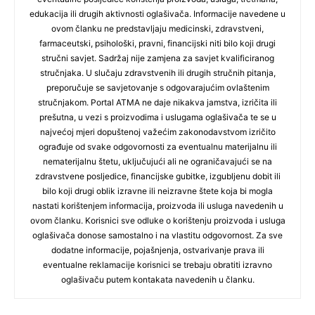
edukacija ili drugih aktivnosti oglašivača. Informacije navedene u
ovom članku ne predstavljaju medicinski, zdravstveni,
farmaceutski, psihološki, pravni, financijski niti bilo koji drugi
stručni savjet. Sadržaj nije zamjena za savjet kvalificiranog
stručnjaka. U slučaju zdravstvenih ili drugih stručnih pitanja,
preporučuje se savjetovanje s odgovarajućim ovlaštenim
stručnjakom. Portal ATMA ne daje nikakva jamstva, izričita ili
prešutna, u vezi s proizvodima i uslugama oglašivača te se u
najvećoj mjeri dopuštenoj važećim zakonodavstvom izričito
ograđuje od svake odgovornosti za eventualnu materijalnu ili
nematerijalnu štetu, uključujući ali ne ograničavajući se na
zdravstvene posljedice, financijske gubitke, izgubljenu dobit ili
bilo koji drugi oblik izravne ili neizravne štete koja bi mogla
nastati korištenjem informacija, proizvoda ili usluga navedenih u
ovom članku. Korisnici sve odluke o korištenju proizvoda i usluga
oglašivača donose samostalno i na vlastitu odgovornost. Za sve
dodatne informacije, pojašnjenja, ostvarivanje prava ili
eventualne reklamacije korisnici se trebaju obratiti izravno
oglašivaču putem kontakata navedenih u članku.