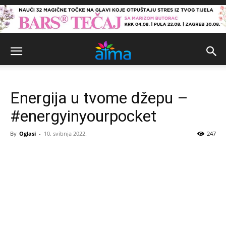
Energija u tvome džepu –
#energyinyourpocket
By
Oglasi
-
10. svibnja 2022.
247