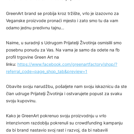
GreenArt brand se probija kroz tržište, vrlo je izazovno za
Veganske proizvode pronaći mjesto i zato smo tu da vam
odamo jednu predivnu tajnu…
Naime, u suradnji s Udrugom Prijatelji Životinja osmislili smo
posebnu ponudu za Vas. Na vama je samo da odete na fb
profil trgovine Green Art na
linku:
https://www.facebook.com/greenartfactory/shop/?
referral_code=page_shop_tab&preview=1
Obavite svoju narudžbu, pošaljete nam svoju iskaznicu da ste
član udruge Prijatelji Životinja i ostvarujete popust za svaku
svoju kupovinu.
Kako je GreenArt pokrenuo svoju proizvodnju u vrlo
intenzivnom razdoblju pokrenuli su crowdfunding kampanju
da bi brand nastavio svoj rast i razvoj, da bi nabavili