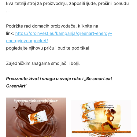
kvalitetniji stroj za proizvodnju, zaposlili ljude, proširili ponudu
…
Podržite rad domaćih proizvođača, kliknite na
link:
https://croinvest.eu/kampanja/greenart-energy-
energyinyourpocket/
pogledajte njihovu priču i budite podrška!
Zajedničkim snagama smo jači i bolji.
Preuzmite život i snagu u svoje ruke i „Be smart eat
GreenArt“