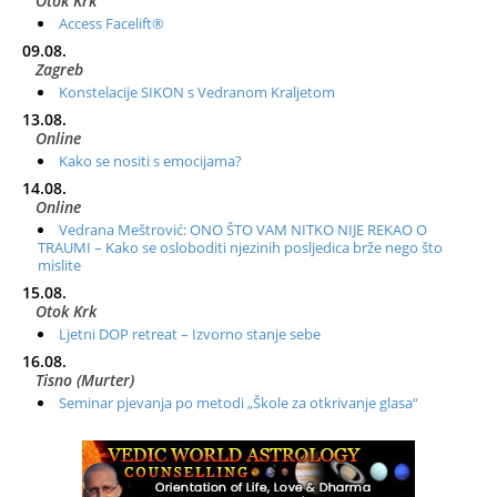
Otok Krk
Access Facelift®
09.08.
Zagreb
Konstelacije SIKON s Vedranom Kraljetom
13.08.
Online
Kako se nositi s emocijama?
14.08.
Online
Vedrana Meštrović: ONO ŠTO VAM NITKO NIJE REKAO O
TRAUMI – Kako se osloboditi njezinih posljedica brže nego što
mislite
15.08.
Otok Krk
Ljetni DOP retreat – Izvorno stanje sebe
16.08.
Tisno (Murter)
Seminar pjevanja po metodi „Škole za otkrivanje glasa“
20.08.
Online
Radionica: Pomagači iz drugih dimenzija Online – otvoreno za
sve