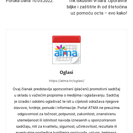
Poruka Dana 10.05.2022.
Trik iskusnih vrtlara: Oporavite
biljke i zaštitite ih od štetočina
uz pomoću octa – evo kako!
Oglasi
https://atma.hr/oglasi/
Ovaj članak predstavlja sponzorirani (plaćeni) promotivni sadržaj
u skladu s važećim propisima o medijima i oglašavanju. Sadržaj
je izradio i odobrio oglašivač te isti u cijelosti odražava njegove
stavove, tvrdnje, ponude i informacije. Portal ATMA ne preuzima
odgovornost za točnost, potpunost, zakonitost, znanstvenu
utemeljenost ili istinitost navoda iznesenih u sponzoriranom
sadržaju, niti za kvalitetu, sigurnost, učinkovitost, rezultate ili
eventualne posljedice korištenja proizvoda, usluga, tretmana,