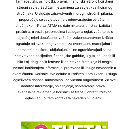
farmaceutski, psihološki, pravni, financijski niti bilo koji drugi
stručni savjet. Sadržaj nije zamjena za savjet kvalificiranog
stručnjaka. U slučaju zdravstvenih ili drugih stručnih pitanja,
preporučuje se savjetovanje s odgovarajućim ovlaštenim
stručnjakom. Portal ATMA ne daje nikakva jamstva, izričita ili
prešutna, u vezi s proizvodima i uslugama oglašivača te se u
najvećoj mjeri dopuštenoj važećim zakonodavstvom izričito
ograđuje od svake odgovornosti za eventualnu materijalnu ili
nematerijalnu štetu, uključujući ali ne ograničavajući se na
zdravstvene posljedice, financijske gubitke, izgubljenu dobit ili
bilo koji drugi oblik izravne ili neizravne štete koja bi mogla
nastati korištenjem informacija, proizvoda ili usluga navedenih u
ovom članku. Korisnici sve odluke o korištenju proizvoda i usluga
oglašivača donose samostalno i na vlastitu odgovornost. Za sve
dodatne informacije, pojašnjenja, ostvarivanje prava ili
eventualne reklamacije korisnici se trebaju obratiti izravno
oglašivaču putem kontakata navedenih u članku.