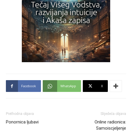
Facebook
WhatsApp
X
Prethodna objava
Slijedeća objava
Ponornica ljubavi
Online radionica:
Samoiscjeljenje