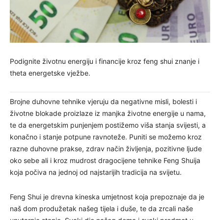
Podignite životnu energiju i financije kroz feng shui znanje i
theta energetske vježbe.
Brojne duhovne tehnike vjeruju da negativne misli, bolesti i
životne blokade proizlaze iz manjka životne energije u nama,
te da energetskim punjenjem postižemo viša stanja svijesti, a
konačno i stanje potpune ravnoteže. Puniti se možemo kroz
razne duhovne prakse, zdrav način življenja, pozitivne ljude
oko sebe ali i kroz mudrost dragocijene tehnike Feng Shuija
koja počiva na jednoj od najstarijih tradicija na svijetu.
Feng Shui je drevna kineska umjetnost koja prepoznaje da je
naš dom produžetak našeg tijela i duše, te da zrcali naše