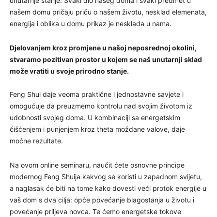
unutarnje stanje. Svaki dio našeg doma i svaki predmet u
našem domu pričaju priču o našem životu, nesklad elemenata,
energija i oblika u domu prikaz je nesklada u nama.
Djelovanjem kroz promjene u našoj neposrednoj okolini,
stvaramo pozitivan prostor u kojem se naš unutarnji sklad
može vratiti u svoje prirodno stanje.
Feng Shui daje veoma praktične i jednostavne savjete i
omogućuje da preuzmemo kontrolu nad svojim životom iz
udobnosti svojeg doma. U kombinaciji sa energetskim
čišćenjem i punjenjem kroz theta moždane valove, daje
moćne rezultate.
Na ovom online seminaru, naučit ćete osnovne principe
modernog Feng Shuija kakvog se koristi u zapadnom svijetu,
a naglasak će biti na tome kako dovesti veći protok energije u
vaš dom s dva cilja: opće povećanje blagostanja u životu i
povećanje priljeva novca. Te ćemo energetske tokove