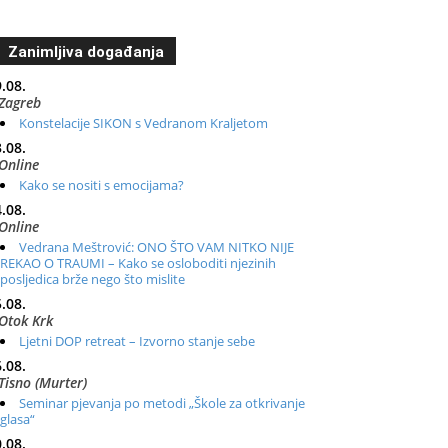
Zanimljiva događanja
.08.
Zagreb
Konstelacije SIKON s Vedranom Kraljetom
.08.
Online
Kako se nositi s emocijama?
.08.
Online
Vedrana Meštrović: ONO ŠTO VAM NITKO NIJE
REKAO O TRAUMI – Kako se osloboditi njezinih
posljedica brže nego što mislite
.08.
Otok Krk
Ljetni DOP retreat – Izvorno stanje sebe
.08.
Tisno (Murter)
Seminar pjevanja po metodi „Škole za otkrivanje
glasa“
.08.