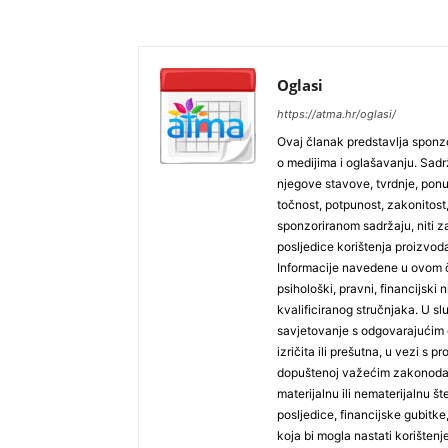
Oglasi
https://atma.hr/oglasi/
Ovaj članak predstavlja sponzo
o medijima i oglašavanju. Sadrža
njegove stavove, tvrdnje, pon
točnost, potpunost, zakonitost,
sponzoriranom sadržaju, niti za
posljedice korištenja proizvoda
Informacije navedene u ovom č
psihološki, pravni, financijski n
kvalificiranog stručnjaka. U sl
savjetovanje s odgovarajućim 
izričita ili prešutna, u vezi s
dopuštenoj važećim zakonodav
materijalnu ili nematerijalnu š
posljedice, financijske gubitke, 
koja bi mogla nastati korišten