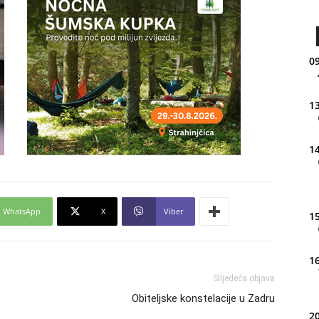
09
13
14
WhatsApp
X
Viber
15
16
Slijedeća objava
Obiteljske konstelacije u Zadru
20