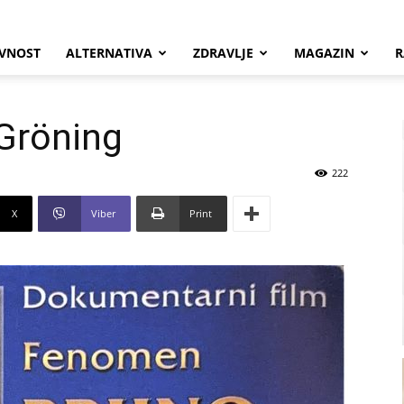
VNOST
ALTERNATIVA
ZDRAVLJE
MAGAZIN
R
Gröning
222
X
Viber
Print