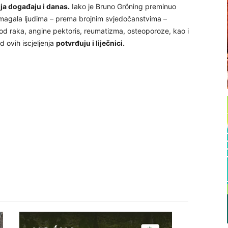
nja događaju i danas.
Iako je Bruno Gröning preminuo
omagala ljudima – prema brojnim svjedočanstvima –
a od raka, angine pektoris, reumatizma, osteoporoze, kao i
d ovih iscjeljenja
potvrđuju i liječnici.