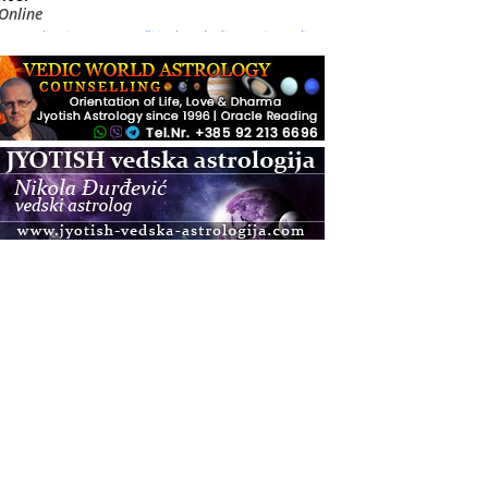
Online
Radionica: Pomagači iz drugih dimenzija Online –
otvoreno za sve
.08.
Zagreb+Online
Osnovni ThetaHealing® tečaj, Zagreb i Online
.08.
Zagreb
Osnovna radionica za izscjeljivanje pranom (Basic
Pranic Healing course)
Pula
Access BARS®, otpusti stres
.08.
Pula
Access Energetski Facelift®
.08.
Zagreb
Pjesma srca / Zagreb
Online
Tečaj Višeg Vodstva, razvijanja intuicije i Akaša
zapisa
.08.