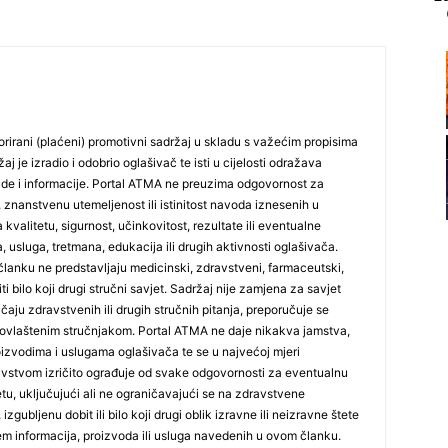
21
22
rirani (plaćeni) promotivni sadržaj u skladu s važećim propisima
j je izradio i odobrio oglašivač te isti u cijelosti odražava
ude i informacije. Portal ATMA ne preuzima odgovornost za
 znanstvenu utemeljenost ili istinitost navoda iznesenih u
 kvalitetu, sigurnost, učinkovitost, rezultate ili eventualne
, usluga, tretmana, edukacija ili drugih aktivnosti oglašivača.
23
lanku ne predstavljaju medicinski, zdravstveni, farmaceutski,
iti bilo koji drugi stručni savjet. Sadržaj nije zamjena za savjet
učaju zdravstvenih ili drugih stručnih pitanja, preporučuje se
24
ovlaštenim stručnjakom. Portal ATMA ne daje nikakva jamstva,
 proizvodima i uslugama oglašivača te se u najvećoj mjeri
stvom izričito ograđuje od svake odgovornosti za eventualnu
tetu, uključujući ali ne ograničavajući se na zdravstvene
izgubljenu dobit ili bilo koji drugi oblik izravne ili neizravne štete
jem informacija, proizvoda ili usluga navedenih u ovom članku.
25