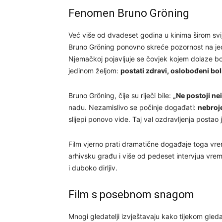
Fenomen Bruno Gröning
Već više od dvadeset godina u kinima širom svi
Bruno Gröning ponovno skreće pozornost na jeda
Njemačkoj pojavljuje se čovjek kojem dolaze boles
jedinom željom:
postati zdravi, oslobođeni boli
Bruno Gröning, čije su riječi bile:
„Ne postoji nei
nadu. Nezamislivo se počinje događati:
nebroje
slijepi ponovo vide. Taj val ozdravljenja postao
Film vjerno prati dramatične događaje toga vre
arhivsku građu i više od pedeset intervjua vre
i duboko dirljiv.
Film s posebnom snagom
Mnogi gledatelji izvještavaju kako tijekom gledanj