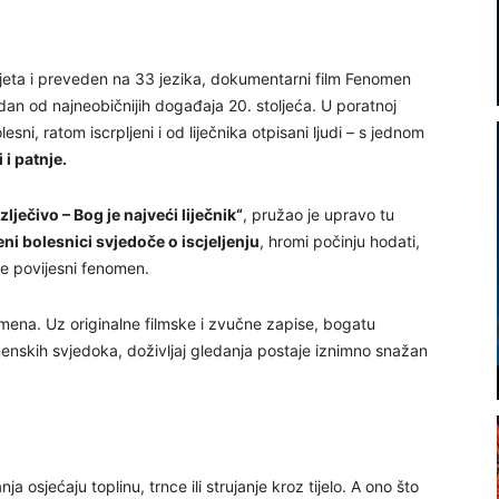
jeta i preveden na 33 jezika, dokumentarni film Fenomen
n od najneobičnijih događaja 20. stoljeća. U poratnoj
ni, ratom iscrpljeni i od liječnika otpisani ljudi – s jednom
 i patnje.
zlječivo – Bog je najveći liječnik“
, pružao je upravo tu
ni bolesnici svjedoče o iscjeljenju
, hromi počinju hodati,
 je povijesni fenomen.
mena. Uz originalne filmske i zvučne zapise, bogatu
menskih svjedoka, doživljaj gledanja postaje iznimno snažan
a osjećaju toplinu, trnce ili strujanje kroz tijelo. A ono što