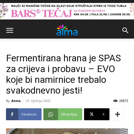
Fermentirana hrana je SPAS
za crijeva i probavu – EVO
koje bi namirnice trebalo
svakodnevno jesti!
By
Atma
-
19. siječnja 2025.
20873
Facebook
WhatsApp
X