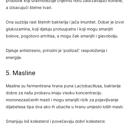
probiotik koji uravnotežuje crijevnu floru zadržavajući korisne,
a izbacujući štetne tvari.
Ona suzbija rast štetnih bakterija i jača imunitet. Dobar je izvor
glukozamina, koji djeluju protuupalno i koji mogu smanjiti
bolove, pogotovo artritisa, a mogu čak smanjiti i glavobolju.
Djeluje antistresno, prirodni je ‘podizač’ raspoloženja i
energije.
5. Masline
Masline su fermentirana hrana puna Lactobacillusa, bakterije
dobre za našu probavu.imaju visoku koncentraciju
mononezasićenih masti i mogu smanjiti rizik za pojavljivanje
dijabetesa tipa dva ako ih ubacite u hranu umjesto loših masti.
Smanjuju loš kolesterol i povećavaju dobri kolesterol.