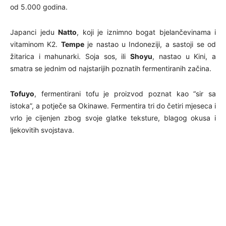
od 5.000 godina.
Japanci jedu
Natto
, koji je iznimno bogat bjelančevinama i
vitaminom K2.
Tempe
je nastao u Indoneziji, a sastoji se od
žitarica i mahunarki. Soja sos, ili
Shoyu
, nastao u Kini, a
smatra se jednim od najstarijih poznatih fermentiranih začina.
Tofuyo
, fermentirani tofu je proizvod poznat kao “sir sa
istoka”, a potječe sa Okinawe. Fermentira tri do četiri mjeseca i
vrlo je cijenjen zbog svoje glatke teksture, blagog okusa i
ljekovitih svojstava.