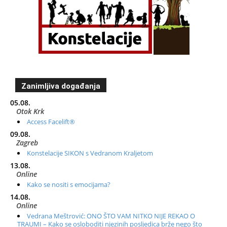
Zanimljiva događanja
05.08.
Otok Krk
Access Facelift®
09.08.
Zagreb
Konstelacije SIKON s Vedranom Kraljetom
13.08.
Online
Kako se nositi s emocijama?
14.08.
Online
Vedrana Meštrović: ONO ŠTO VAM NITKO NIJE REKAO O
TRAUMI – Kako se osloboditi njezinih posljedica brže nego što