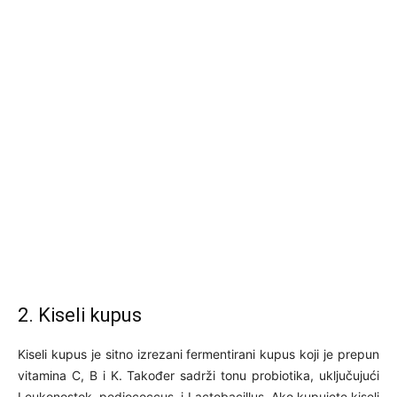
2. Kiseli kupus
Kiseli kupus je sitno izrezani fermentirani kupus koji je prepun
vitamina C, B i K. Također sadrži tonu probiotika, uključujući
Leukonostok, pediococcus, i Lactobacillus. Ako kupujete kiseli