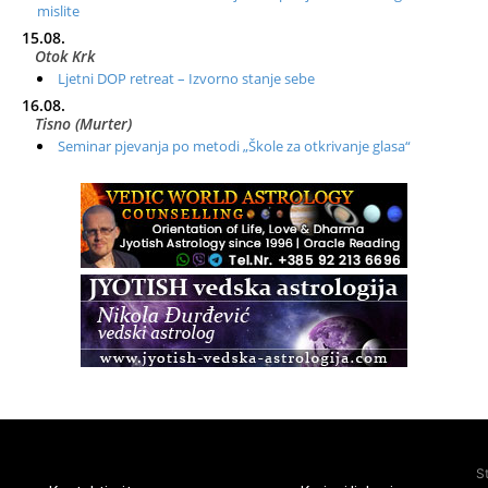
mislite
15.08.
Otok Krk
Ljetni DOP retreat – Izvorno stanje sebe
16.08.
Tisno (Murter)
Seminar pjevanja po metodi „Škole za otkrivanje glasa“
20.08.
Online
Radionica: Pomagači iz drugih dimenzija Online – otvoreno za
sve
21.08.
Zagreb+Online
Osnovni ThetaHealing® tečaj, Zagreb i Online
22.08.
Pula
Access BARS®, otpusti stres
23.08.
Pula
Access Energetski Facelift®
24.08.
S
Zagreb