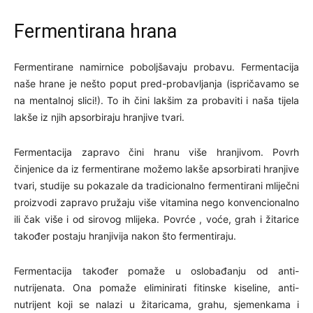
Fermentirana hrana
Fermentirane namirnice poboljšavaju probavu. Fermentacija
naše hrane je nešto poput pred-probavljanja (ispričavamo se
na mentalnoj slici!). To ih čini lakšim za probaviti i naša tijela
lakše iz njih apsorbiraju hranjive tvari.
Fermentacija zapravo čini hranu više hranjivom. Povrh
činjenice da iz fermentirane možemo lakše apsorbirati hranjive
tvari, studije su pokazale da tradicionalno fermentirani mliječni
proizvodi zapravo pružaju više vitamina nego konvencionalno
ili čak više i od sirovog mlijeka. Povrće , voće, grah i žitarice
također postaju hranjivija nakon što fermentiraju.
Fermentacija također pomaže u oslobađanju od anti-
nutrijenata. Ona pomaže eliminirati fitinske kiseline, anti-
nutrijent koji se nalazi u žitaricama, grahu, sjemenkama i