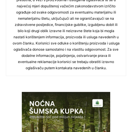
najvećoj mjeri dopuštenoj važećim zakonodavstvom izričito
ograđuje od svake odgovornosti za eventualnu materijalnu ili
nematerijalnu štetu, uključujući ali ne ograničavajući se na
zdravstvene posljedice, financijske gubitke, izgubljenu dobit ili
bilo koji drugi oblik izravne ili neizravne štete koja bi mogla
nastati korištenjem informacija, proizvoda ili usluga navedenih u
ovom članku. Korisnici sve odluke o korištenju proizvoda i usluga
oglašivača donose samostalno i na vlastitu odgovornost. Za sve
dodatne informacije, pojašnjenja, ostvarivanje prava ili
eventualne reklamacije korisnici se trebaju obratiti izravno
oglašivaču putem kontakata navedenih u članku.