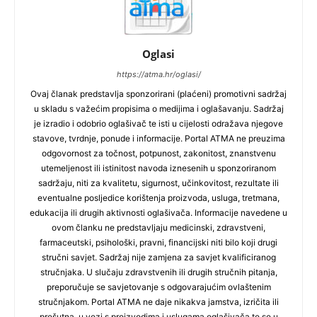
Oglasi
https://atma.hr/oglasi/
Ovaj članak predstavlja sponzorirani (plaćeni) promotivni sadržaj
u skladu s važećim propisima o medijima i oglašavanju. Sadržaj
je izradio i odobrio oglašivač te isti u cijelosti odražava njegove
stavove, tvrdnje, ponude i informacije. Portal ATMA ne preuzima
odgovornost za točnost, potpunost, zakonitost, znanstvenu
utemeljenost ili istinitost navoda iznesenih u sponzoriranom
sadržaju, niti za kvalitetu, sigurnost, učinkovitost, rezultate ili
eventualne posljedice korištenja proizvoda, usluga, tretmana,
edukacija ili drugih aktivnosti oglašivača. Informacije navedene u
ovom članku ne predstavljaju medicinski, zdravstveni,
farmaceutski, psihološki, pravni, financijski niti bilo koji drugi
stručni savjet. Sadržaj nije zamjena za savjet kvalificiranog
stručnjaka. U slučaju zdravstvenih ili drugih stručnih pitanja,
preporučuje se savjetovanje s odgovarajućim ovlaštenim
stručnjakom. Portal ATMA ne daje nikakva jamstva, izričita ili
prešutna, u vezi s proizvodima i uslugama oglašivača te se u