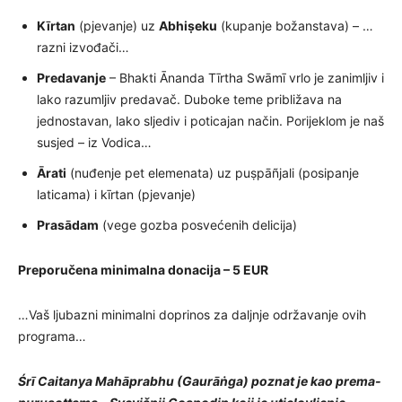
Kīrtan
(pjevanje) uz
Abhiṣeku
(kupanje božanstava) – …
razni izvođači…
Predavanje
– Bhakti Ānanda Tīrtha Swāmī vrlo je zanimljiv i
lako razumljiv predavač. Duboke teme približava na
jednostavan, lako sljediv i poticajan način. Porijeklom je naš
susjed – iz Vodica…
Ārati
(nuđenje pet elemenata) uz puṣpāñjali (posipanje
laticama) i kīrtan (pjevanje)
Prasādam
(vege gozba posvećenih delicija)
Preporučena minimalna donacija –
5 EUR
…Vaš ljubazni minimalni doprinos za daljnje održavanje ovih
programa…
Śrī Caitanya Mahāprabhu (
Gaurāṅga)
poznat je kao prema-