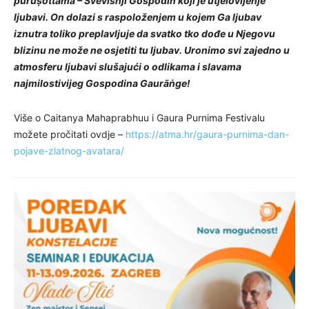
puruṣottama – Svevišnji Gospodin koji je utjelovljenje
ljubavi. On dolazi s raspoloženjem u kojem Ga ljubav
iznutra toliko preplavljuje da svatko tko dođe u Njegovu
blizinu ne može ne osjetiti tu ljubav. Uronimo svi zajedno u
atmosferu ljubavi slušajući o odlikama i slavama
najmilostivijeg Gospodina Gaurāṅge!
Više o Caitanya Mahaprabhuu i Gaura Purnima Festivalu
možete pročitati ovdje –
https://atma.hr/gaura-purnima-dan-
pojave-zlatnog-avatara/