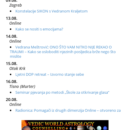
09.08.
Zagreb
Konstelacije SIKON s Vedranom Kraljetom
13.08.
Online
Kako se nositi s emocijama?
14.08.
Online
Vedrana Meštrović: ONO ŠTO VAM NITKO NIJE REKAO O
TRAUMI – Kako se osloboditi njezinih posljedica brže nego što
mislite
15.08.
Otok Krk
Ljetni DOP retreat – Izvorno stanje sebe
16.08.
Tisno (Murter)
Seminar pjevanja po metodi „Škole za otkrivanje glasa“
20.08.
Online
Radionica: Pomagači iz drugih dimenzija Online – otvoreno za
sve
21.08.
Zagreb+Online