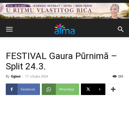
FESTIVAL Gaura Pūrnimā –
Split 24.3.
By
Oglasi
-
17. ožujka 2024.
265
Facebook
WhatsApp
X