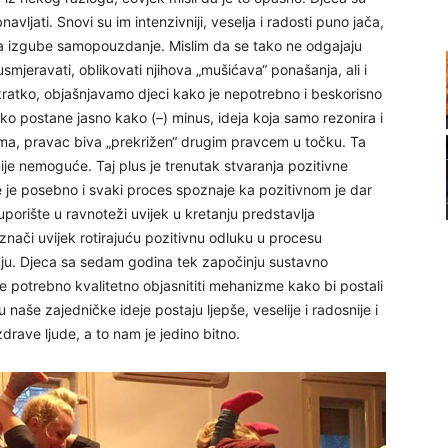
avljati. Snovi su im intenzivniji, veselja i radosti puno jača,
o da izgube samopouzdanje. Mislim da se tako ne odgajaju
20
mjeravati, oblikovati njihova „mušićava“ ponašanja, ali i
ratko, objašnjavamo djeci kako je nepotrebno i beskorisno
ako postane jasno kako (–) minus, ideja koja samo rezonira i
21
čima, pravac biva „prekrižen“ drugim pravcem u točku. Ta
 nije nemoguće. Taj plus je trenutak stvaranja pozitivne
e je posebno i svaki proces spoznaje ka pozitivnom je dar
22
porište u ravnoteži uvijek u kretanju predstavlja
znači uvijek rotirajuću pozitivnu odluku u procesu
23
ju. Djeca sa sedam godina tek započinju sustavno
m je potrebno kvalitetno objasnititi mehanizme kako bi postali
naše zajedničke ideje postaju ljepše, veselije i radosnije i
24
zdrave ljude, a to nam je jedino bitno.
26