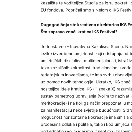
kazališta te voditeljica Studija za igru, pokret
EU fondova. Popričali smo s Nelom o IKS Festival
Dugogodišnja ste kreativna direktorica IKS Fes
Što zapravo znači kratica IKS Festival?
Jednostavno – Inovativna Kazališna Scena. Naim
jezike izvedbene umjetnosti koji odstupaju od tra
umjetničkih disciplina, multimedijalnosti, istraž
teza kazališnih zakonitosti tradicionalno izvođ
redateljskim inovacijama, te ima svrhu obnavljati
uz pomoć novih tehnologija. Ukratko, IKS znači 
nositeljica ideje kratice IKS (ili znaka X) razum
sustav pametnog upravljanja (volim to nazivat
meritokracije) i na koji ga način prepoznati u 
za manifestaciju neke svjetlije budućnosti. S 
mogućnost horizontalne kokreacije ima smisla o
procesima odluka i politika, tako i kod umijeća
podjednako svojim idejama, talentima, znanjem 