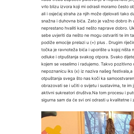
vrlo blizu izvora koji mi odrasli moramo često obn
ali i osjećaj straha za njih može djelovati tak
snažna i duhovna bića. Zato je važno dobro ih us
neprestano hvaliti kad nešto naprave dobro. Uk
sebe uvjeriti da nešto ne mogu ostvariti te im t
podiže emocije prelazi u (+) plus . Drugim rije
točka je ravnoteža bića i uporište u kojoj ništa
odluke i otpuštanja svakog otpora. Svako dijet
kojem se veselimo i radujemo. Takvo pozitivno u
nepoznanicu iks (x) iz naziva našeg festivala,a 
otpuštanja svega što nas koči ka samoostvaren
obrazovati se i učiti o svijetu i sustavima, te i
aktivni sukreatori društva.Na tom procesu i putu 
sigurna sam da će svi oni odrasti u kvalitetne i 