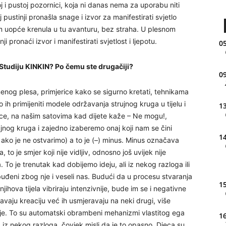
j i pustoj pozornici, koja ni danas nema za uporabu niti
j pustinji pronašla snage i izvor za manifestirati svjetlo
am uopće krenula u tu avanturu, bez straha. U plesnom
 pronaći izvor i manifestirati svjetlost i ljepotu.
05
 Studiju KINKIN? Po čemu ste drugačiji?
09
og plesa, primjerice kako se sigurno kretati, tehnikama
 ih primijeniti modele održavanja strujnog kruga u tijelu i
13
jerice, na našim satovima kad dijete kaže – Ne mogu!,
ujnog kruga i zajedno izaberemo onaj koji nam se čini
14
ako je ne ostvarimo) a to je (–) minus. Minus označava
 to je smjer koji nije vidljiv, odnosno još uvijek nije
ja. To je trenutak kad dobijemo ideju, ali iz nekog razloga ili
zbuđeni zbog nje i veseli nas. Budući da u procesu stvaranja
15
jihova tijela vibriraju intenzivnije, bude im se i negativne
vaju kreaciju već ih usmjeravaju na neki drugi, više
anje. To su automatski obrambeni mehanizmi vlastitog ega
16
iz nekog razloga, čovjek misli da je to opasno. Djeca su