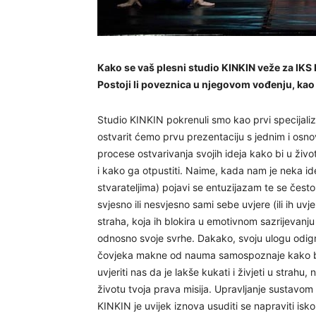
Kako se vaš plesni studio KINKIN veže za IKS
Postoji li poveznica u njegovom vođenju, kao 
Studio KINKIN pokrenuli smo kao prvi specijaliz
ostvarit ćemo prvu prezentaciju s jednim i osno
procese ostvarivanja svojih ideja kako bi u životu
i kako ga otpustiti. Naime, kada nam je neka ide
stvarateljima) pojavi se entuzijazam te se čest
svjesno ili nesvjesno sami sebe uvjere (ili ih uvje
straha, koja ih blokira u emotivnom sazrijevanj
odnosno svoje svrhe. Dakako, svoju ulogu odigrat
čovjeka makne od nauma samospoznaje kako bi 
uvjeriti nas da je lakše kukati i živjeti u strahu, 
životu tvoja prava misija. Upravljanje sustavom
KINKIN je uvijek iznova usuditi se napraviti isk