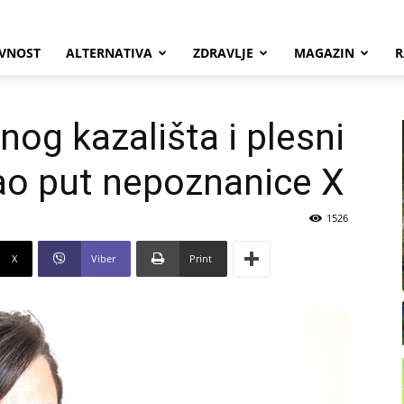
VNOST
ALTERNATIVA
ZDRAVLJE
MAGAZIN
R
og kazališta i plesni
kao put nepoznanice X
1526
X
Viber
Print