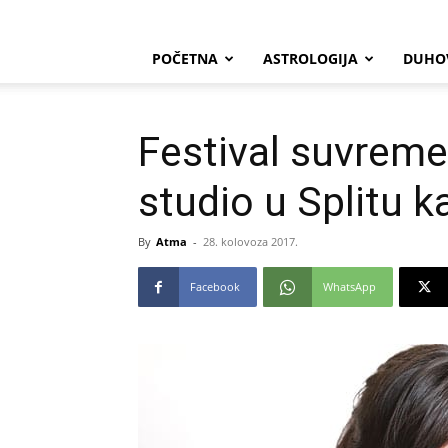
POČETNA
ASTROLOGIJA
DUHO
Festival suvremen
studio u Splitu 
By
Atma
-
28. kolovoza 2017.
Facebook
WhatsApp