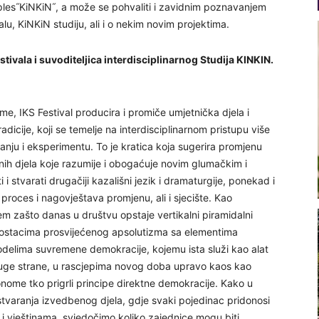
 i ples˝KiNKiN˝, a može se pohvaliti i zavidnim poznavanjem
u, KiNKiN studiju, ali i o nekim novim projektima.
tivala i suvoditeljica interdisciplinarnog Studija KINKIN.
e, IKS Festival producira i promiče umjetnička djela i
dicije, koji se temelje na interdisciplinarnom pristupu više
ivanju i eksperimentu. To je kratica koja sugerira promjenu
enih djela koje razumije i obogaćuje novim glumačkim i
 i stvarati drugačiji kazališni jezik i dramaturgije, ponekad i
proces i nagovještava promjenu, ali i sjecište. Kao
ijem zašto danas u društvu opstaje vertikalni piramidalni
i ostacima prosvijećenog apsolutizma sa elementima
modelima suvremene demokracije, kojemu ista služi kao alat
druge strane, u rascjepima novog doba upravo kaos kao
nome tko prigrli principe direktne demokracije. Kako u
 stvaranja izvedbenog djela, gdje svaki pojedinac pridonosi
i vještinama, svjedočimo koliko zajednice mogu biti