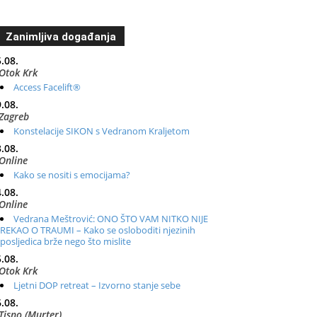
Zanimljiva događanja
.08.
Otok Krk
Access Facelift®
.08.
Zagreb
Konstelacije SIKON s Vedranom Kraljetom
.08.
Online
Kako se nositi s emocijama?
.08.
Online
Vedrana Meštrović: ONO ŠTO VAM NITKO NIJE
REKAO O TRAUMI – Kako se osloboditi njezinih
posljedica brže nego što mislite
.08.
Otok Krk
Ljetni DOP retreat – Izvorno stanje sebe
.08.
Tisno (Murter)