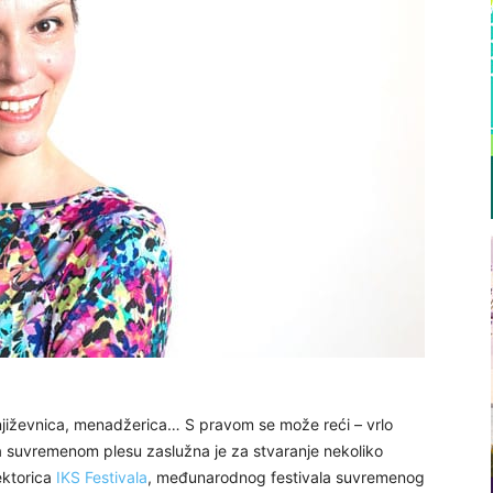
 književnica, menadžerica… S pravom se može reći – vrlo
a suvremenom plesu zaslužna je za stvaranje nekoliko
rektorica
IKS Festivala
, međunarodnog festivala suvremenog