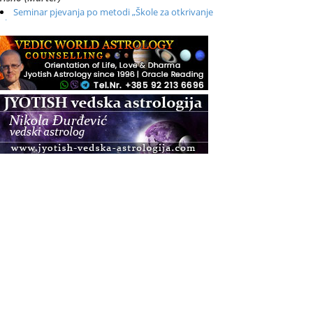
Seminar pjevanja po metodi „Škole za otkrivanje
glasa“
.08.
Online
Radionica: Pomagači iz drugih dimenzija Online –
otvoreno za sve
.08.
Zagreb+Online
Osnovni ThetaHealing® tečaj, Zagreb i Online
.08.
Pula
Access BARS®, otpusti stres
.08.
Pula
Access Energetski Facelift®
.08.
Zagreb
Pjesma srca / Zagreb
Online
Tečaj Višeg Vodstva, razvijanja intuicije i Akaša
zapisa
.08.