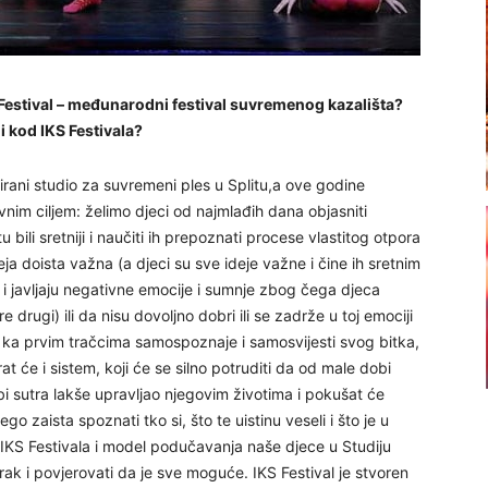
 Festival – međunarodni festival suvremenog kazališta?
i kod IKS Festivala?
irani studio za suvremeni ples u Splitu,a ove godine
vnim ciljem: želimo djeci od najmlađih dana objasniti
 bili sretniji i naučiti ih prepoznati procese vlastitog otpora
ja doista važna (a djeci su sve ideje važne i čine ih sretnim
o i javljaju negativne emocije i sumnje zbog čega djeca
re drugi) ili da nisu dovoljno dobri ili se zadrže u toj emociji
u ka prvim tračcima samospoznaje i samosvijesti svog bitka,
 će i sistem, koji će se silno potruditi da od male dobi
sutra lakše upravljao njegovim životima i pokušat će
nego zaista spoznati tko si, što te uistinu veseli i što je u
 IKS Festivala i model podučavanja naše djece u Studiju
orak i povjerovati da je sve moguće. IKS Festival je stvoren