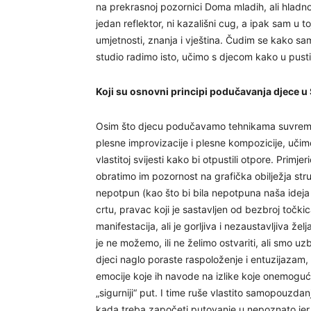
na prekrasnoj pozornici Doma mladih, ali hladno
jedan reflektor, ni kazališni cug, a ipak sam u to
umjetnosti, znanja i vještina. Čudim se kako s
studio radimo isto, učimo s djecom kako u pustinji
Koji su osnovni principi podučavanja djece u
Osim što djecu podučavamo tehnikama suvremen
plesne improvizacije i plesne kompozicije, učimo
vlastitoj svijesti kako bi otpustili otpore. Prim
obratimo im pozornost na grafička obilježja str
nepotpun (kao što bi bila nepotpuna naša ideja 
crtu, pravac koji je sastavljen od bezbroj točkica,
manifestacija, ali je gorljiva i nezaustavljiva žel
je ne možemo, ili ne želimo ostvariti, ali smo u
djeci naglo poraste raspoloženje i entuzijazam, n
emocije koje ih navode na izlike koje onemoguća
„sigurniji“ put. I time ruše vlastito samopouzd
kada treba započeti putovanje u nepoznato jer, 