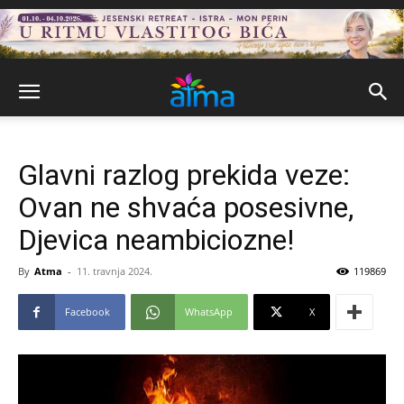
Glavni razlog prekida veze:
Ovan ne shvaća posesivne,
Djevica neambiciozne!
By
Atma
-
11. travnja 2024.
119869
Facebook
WhatsApp
X