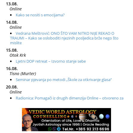
13.08.
Online
Kako se nositi s emocijama?
14.08.
Online
Vedrana Meštrović: ONO ŠTO VAM NITKO NIJE REKAO O
TRAUMI – Kako se osloboditi njezinih posljedica brže nego što
mislite
15.08.
Otok Krk
Ljetni DOP retreat – Izvorno stanje sebe
16.08.
Tisno (Murter)
Seminar pjevanja po metodi „Škole za otkrivanje glasa“
20.08.
Online
Radionica: Pomagači iz drugih dimenzija Online – otvoreno za
sve
21.08.
Zagreb+Online
Osnovni ThetaHealing® tečaj, Zagreb i Online
22.08.