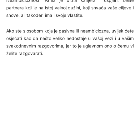
Neambicioznost. Vama je bitna karijera i uspjeh. Želite
partnera koji je na istoj valnoj dužini, koji shvaća vaše ciljeve i
snove, ali također ima i svoje vlastite.
Ako ste s osobom koja je pasivna ili neambiciozna, uvijek ćete
osjećati kao da nešto veliko nedostaje u vašoj vezi i u vašim
svakodnevnim razgovorima, jer to je uglavnom ono o čemu vi
želite razgovarati.