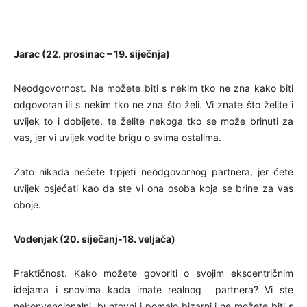
Jarac (22. prosinac – 19. siječnja)
Neodgovornost. Ne možete biti s nekim tko ne zna kako biti
odgovoran ili s nekim tko ne zna što želi. Vi znate što želite i
uvijek to i dobijete, te želite nekoga tko se može brinuti za
vas, jer vi uvijek vodite brigu o svima ostalima.
Zato nikada nećete trpjeti neodgovornog partnera, jer ćete
uvijek osjećati kao da ste vi ona osoba koja se brine za vas
oboje.
Vodenjak (20. siječanj-18. veljača)
Praktičnost. Kako možete govoriti o svojim ekscentričnim
idejama i snovima kada imate realnog partnera? Vi ste
nekonvencionalni, buntovni i pomalo bizarni i ne možete biti s