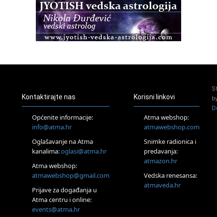
Pula
Access BARS®, otpusti stres
23.08.
Pula
Access Energetski Facelift®
24.08.
Zagreb
Pjesma srca / Zagreb
Online
S
Tečaj Višeg Vodstva, razvijanja intuicije i Akaša zapisa
Kontaktirajte nas
Korisni linkovi
b
26.08.
D
Online
Općenite informacije:
Atma webshop:
Postanite Nositelj Vibracije Nove Zemlje
info@atma.hr
atmawebshop.com
27.08.
Oglašavanje na Atma
Snimke radionica i
Visoko
kanalima:
oglasi@atma.hr
predavanja:
Alemka Dauskardt – Jednodnevna radionica sistemskih
konstelacija
atmazon.hr
Atma webshop:
29.08.
atmawebshop@gmail.com
Vedska renesansa:
Zagreb
atmaveda.hr
Prijave za događanja u
HOD PO ŽERAVICI – Seminar koji mijenja tijelo, duh i um
SoulFest – Festival glazbe, mudrosti i zajedništva
Atma centru i online:
events@atma.hr
Radoboj