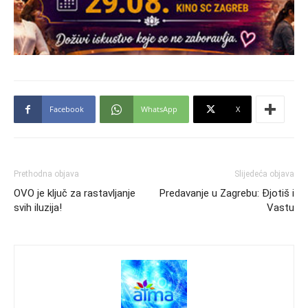
Facebook
WhatsApp
X
Prethodna objava
Slijedeća objava
OVO je ključ za rastavljanje
Predavanje u Zagrebu: Đjotiš i
svih iluzija!
Vastu