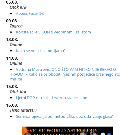
05.08.
Otok Krk
Access Facelift®
09.08.
Zagreb
Konstelacije SIKON s Vedranom Kraljetom
13.08.
Online
Kako se nositi s emocijama?
14.08.
Online
Vedrana Meštrović: ONO ŠTO VAM NITKO NIJE REKAO O
TRAUMI – Kako se osloboditi njezinih posljedica brže nego što
mislite
15.08.
Otok Krk
Ljetni DOP retreat – Izvorno stanje sebe
16.08.
Tisno (Murter)
Seminar pjevanja po metodi „Škole za otkrivanje glasa“
20.08.
Online
Radionica: Pomagači iz drugih dimenzija Online – otvoreno za