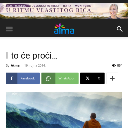
I to će proći…
By
Atma
-
19. rujna 2014.
884
Facebook
WhatsApp
X