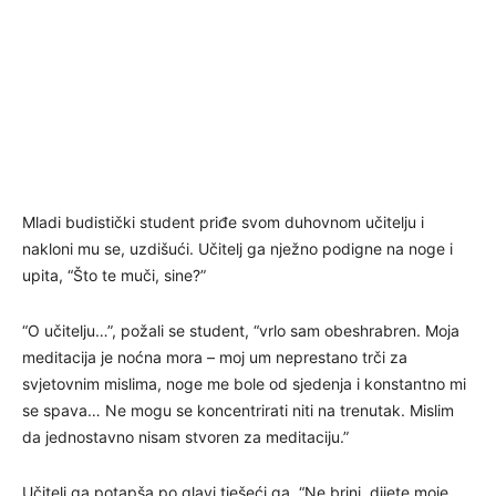
Mladi budistički student priđe svom duhovnom učitelju i
nakloni mu se, uzdišući. Učitelj ga nježno podigne na noge i
upita, “Što te muči, sine?”
“O učitelju…”, požali se student, “vrlo sam obeshrabren. Moja
meditacija je noćna mora – moj um neprestano trči za
svjetovnim mislima, noge me bole od sjedenja i konstantno mi
se spava… Ne mogu se koncentrirati niti na trenutak. Mislim
da jednostavno nisam stvoren za meditaciju.”
Učitelj ga potapša po glavi tješeći ga. “Ne brini, dijete moje.