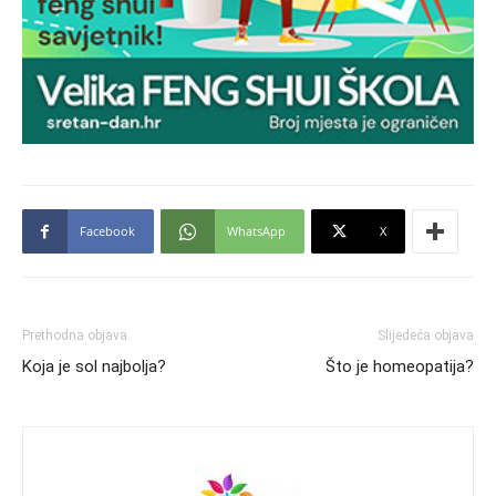
Facebook
WhatsApp
X
Prethodna objava
Slijedeća objava
Koja je sol najbolja?
Što je homeopatija?