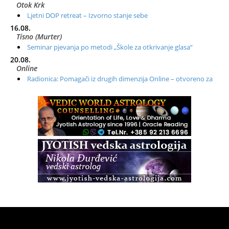
Otok Krk
Ljetni DOP retreat – Izvorno stanje sebe
16.08.
Tisno (Murter)
Seminar pjevanja po metodi „Škole za otkrivanje glasa“
20.08.
Online
Radionica: Pomagači iz drugih dimenzija Online – otvoreno za
sve
21.08.
Zagreb+Online
Osnovni ThetaHealing® tečaj, Zagreb i Online
22.08.
Pula
Access BARS®, otpusti stres
23.08.
Pula
Access Energetski Facelift®
24.08.
Zagreb
Pjesma srca / Zagreb
Online