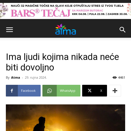
Ima ljudi kojima nikada neće
biti dovoljno
By
Atma
-
29. rujna 2024.
4461
Facebook
WhatsApp
X