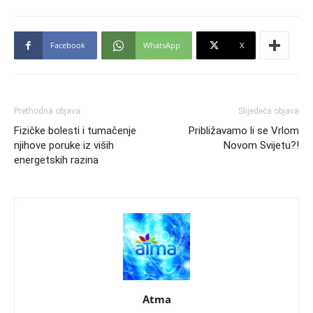
Facebook
WhatsApp
X
Prethodna objava
Slijedeća objava
Fizičke bolesti i tumačenje
Približavamo li se Vrlom
njihove poruke iz viših
Novom Svijetu?!
energetskih razina
Atma