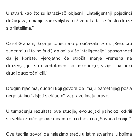
U stvari, kao što su istraživači objasnili, „inteligentniji pojedinci
doživljavaju manje zadovoljstva u životu kada se često druže
s prijateljima.”
Carol Graham, koja je to iscrpno proučavala tvrdi: „Rezultati
sugeriraju (i to ne čudi) da oni s više inteligencije i sposobnosti
da je koriste, vjerojatno će utrošiti manje vremena na
druženja, jer su usredotočeni na neke ideje, vizije i na neki
drugi dugoročni cilj.”
Drugim riječima, čudaci koji govore da imaju pametnijeg posla
nego stalno “visjeti s ekipom”, zapravo imaju pravo.
U tumačenju rezultata ove studije, evolucijski psiholozi otkrili
su veliko značenje ove dinamike u odnosu na „Savana teoriju.”
Ova teorija govori da nalazimo sreću u istim stvarima u kojima