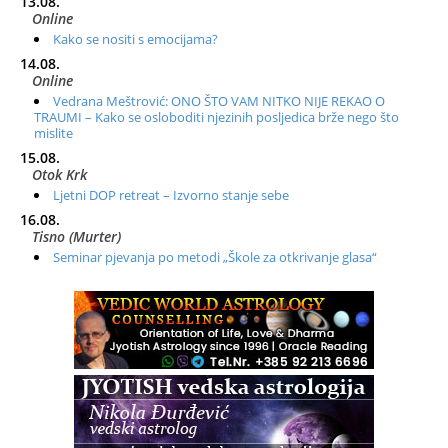
13.08.
Online
Kako se nositi s emocijama?
14.08.
Online
Vedrana Meštrović: ONO ŠTO VAM NITKO NIJE REKAO O
TRAUMI – Kako se osloboditi njezinih posljedica brže nego što
mislite
15.08.
Otok Krk
Ljetni DOP retreat – Izvorno stanje sebe
16.08.
Tisno (Murter)
Seminar pjevanja po metodi „Škole za otkrivanje glasa“
20.08.
Online
Radionica: Pomagači iz drugih dimenzija Online – otvoreno za
sve
21.08.
Zagreb+Online
Osnovni ThetaHealing® tečaj, Zagreb i Online
22.08.
Pula