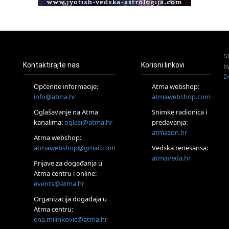
Access BARS®, otpusti stres
23.08.
Pula
Access Energetski Facelift®
24.08.
S
Zagreb
Kontaktirajte nas
Korisni linkovi
b
Pjesma srca / Zagreb
D
Online
Općenite informacije:
Atma webshop:
Tečaj Višeg Vodstva, razvijanja intuicije i Akaša zapisa
info@atma.hr
atmawebshop.com
26.08.
Oglašavanje na Atma
Snimke radionica i
Online
kanalima:
oglasi@atma.hr
predavanja:
Postanite Nositelj Vibracije Nove Zemlje
atmazon.hr
27.08.
Atma webshop:
Visoko
atmawebshop@gmail.com
Vedska renesansa:
Alemka Dauskardt – Jednodnevna radionica sistemskih
atmaveda.hr
Prijave za događanja u
konstelacija
Atma centru i online:
29.08.
events@atma.hr
Zagreb
HOD PO ŽERAVICI – Seminar koji mijenja tijelo, duh i um
Organizacija događaja u
SoulFest – Festival glazbe, mudrosti i zajedništva
Atma centru:
30.08.
ena.milinković@atma.hr
Zagreb