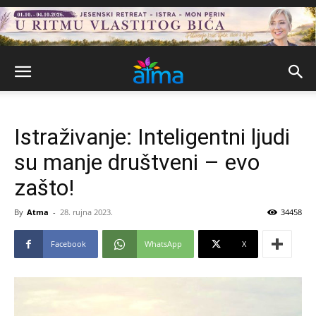
Istraživanje: Inteligentni ljudi
su manje društveni – evo
zašto!
By
Atma
-
28. rujna 2023.
34458
Facebook
WhatsApp
X