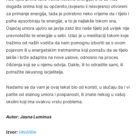
događa onima koji su općenito,(svjesno ii nesvjesno) otvoreni
za primanje energija, tada je potrebno neko vrijeme da i tijelo i
psiha apsorbiraju te energije, a to je najlakše tokom sna.
Osjećaj umora ujutro se javlja zato što naše tijelo još uvijek nije
uravnotežilo te energije u sebi. Izlaz je u meditaciji tokom koje
tražimo od naših vodiča da nam pomognu izboriti se s ovom
pojavom ili u energetskim tretmanima koji pomažu da se tijelo
lakše i brže adaptira na nove uslove, odnosno na proces
čišćenja koji se u njemu odvija. Dakle, ili to odradite sami, ili
potražite iskusnog iscjelitelja.
Nadamo se da vam je ovaj tekst bio od koristi, u slučaju da i vi
patite od stalnog umora i pospanosti, ili znate nekog u vašoj
okolini koji ima ovakvu vrstu problema.
Autor: Jasna Luminus
Izvor:
Utočište