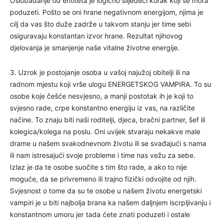
Oslobađanje od entiteta je logično slijedeći korak koji se mora
poduzeti. Pošto se oni hrane negativnom energijom, njima je
cilj da vas što duže zadrže u takvom stanju jer time sebi
osiguravaju konstantan izvor hrane. Rezultat njihovog
djelovanja je smanjenje naše vitalne životne energije.
3. Uzrok je postojanje osoba u vašoj najužoj obitelji ili na
radnom mjestu koji vrše ulogu ENERGETSKOG VAMPIRA. To su
osobe koje češće nesvjesno, a manji postotak ih je koji to
svjesno rade, crpe konstantno energiju iz vas, na različite
načine. To znaju biti naši roditelji, djeca, bračni partner, šef ili
kolegica/kolega na poslu. Oni uvijek stvaraju nekakve male
drame u našem svakodnevnom životu ili se svađajući s nama
ili nam istresajući svoje probleme i time nas vežu za sebe.
Izlaz je da te osobe suočite s tim što rade, a ako to nije
moguće, da se privremeno ili trajno fizički odvojite od njih.
Svjesnost o tome da su te osobe u našem životu energetski
vampiri je u biti najbolja brana ka našem daljnjem iscrpljivanju i
konstantnom umoru jer tada ćete znati poduzeti i ostale