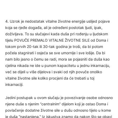
4. Uzrok je nedostatak vitalne životne energije uslijed pojave
koja se rjeđe događa, ali je određeni postotak ljudi, ipak,
doživljava. To su slučajevi kada duša pri rođenju u ljudskom
tijelu POVUČE PREMALO VITALNE ŽIVOTNE SILE od Doma i
tokom prvih 20-tak ili 30-tak godina je troši, da bi potom
počela stagnirati i osjeća se sve umornije i sve lošije. Da bi
nam bilo jasno o čemu se radi, mora se pojasniti da duša kao
cjelina nikada ne ide u punom kapacitetu u jednu inkarnaciju,
već se dijeli u više dijelova i svaki od njih povuče onoliko
vitalne životne sile koliko procjeni da će trebati u toj
inkarnaciji.
Jedini postupak u ovom slučaju je povezivanje osobe odnosno
njene duše s njenim “centralnim” dijelom koji je ostao Doma i
povlačenje dodatne životne sile u dušu odnosno tijelo u kome
je duša “nastanjena.” Iz iskustva znamo da nakon što se obavi