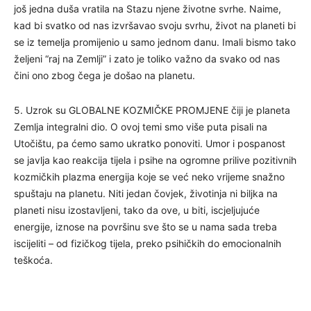
još jedna duša vratila na Stazu njene životne svrhe. Naime,
kad bi svatko od nas izvršavao svoju svrhu, život na planeti bi
se iz temelja promijenio u samo jednom danu. Imali bismo tako
željeni “raj na Zemlji” i zato je toliko važno da svako od nas
čini ono zbog čega je došao na planetu.
5. Uzrok su GLOBALNE KOZMIČKE PROMJENE čiji je planeta
Zemlja integralni dio. O ovoj temi smo više puta pisali na
Utočištu, pa ćemo samo ukratko ponoviti. Umor i pospanost
se javlja kao reakcija tijela i psihe na ogromne prilive pozitivnih
kozmičkih plazma energija koje se već neko vrijeme snažno
spuštaju na planetu. Niti jedan čovjek, životinja ni biljka na
planeti nisu izostavljeni, tako da ove, u biti, iscjeljujuće
energije, iznose na površinu sve što se u nama sada treba
iscijeliti – od fizičkog tijela, preko psihičkih do emocionalnih
teškoća.