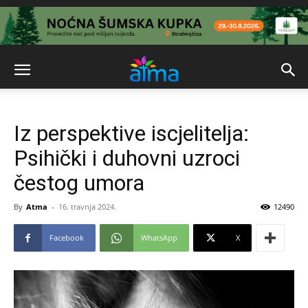
Iz perspektive iscjelitelja:
Psihički i duhovni uzroci
čestog umora
By
Atma
-
16. travnja 2024.
12490
Facebook
WhatsApp
X