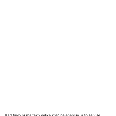
Kad tijelo prima tako velike količine energije, a to se više