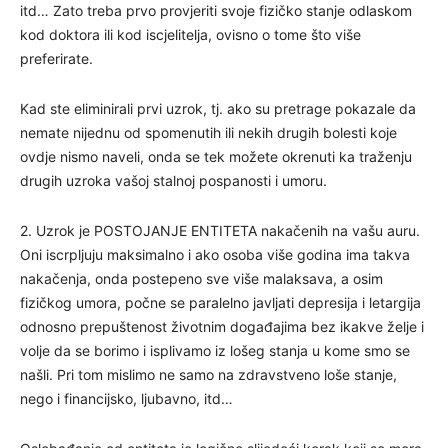
itd… Zato treba prvo provjeriti svoje fizičko stanje odlaskom
kod doktora ili kod iscjelitelja, ovisno o tome što više
preferirate.
Kad ste eliminirali prvi uzrok, tj. ako su pretrage pokazale da
nemate nijednu od spomenutih ili nekih drugih bolesti koje
ovdje nismo naveli, onda se tek možete okrenuti ka traženju
drugih uzroka vašoj stalnoj pospanosti i umoru.
2. Uzrok je POSTOJANJE ENTITETA nakačenih na vašu auru.
Oni iscrpljuju maksimalno i ako osoba više godina ima takva
nakačenja, onda postepeno sve više malaksava, a osim
fizičkog umora, počne se paralelno javljati depresija i letargija
odnosno prepuštenost životnim događajima bez ikakve želje i
volje da se borimo i isplivamo iz lošeg stanja u kome smo se
našli. Pri tom mislimo ne samo na zdravstveno loše stanje,
nego i financijsko, ljubavno, itd…