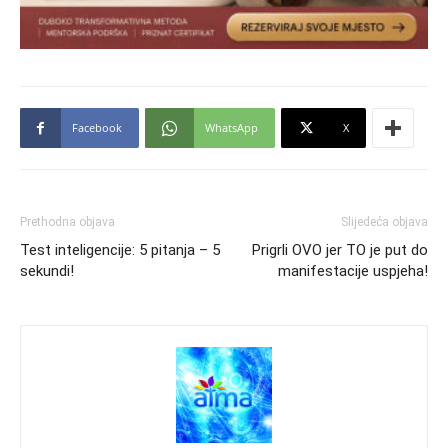
Facebook
WhatsApp
X
Prethodna objava
Slijedeća objava
Test inteligencije: 5 pitanja – 5
Prigrli OVO jer TO je put do
sekundi!
manifestacije uspjeha!