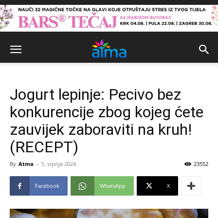
Jogurt lepinje: Pecivo bez
konkurencije zbog kojeg ćete
zauvijek zaboraviti na kruh!
(RECEPT)
By
Atma
-
5. srpnja 2024.
23552
Facebook
WhatsApp
X