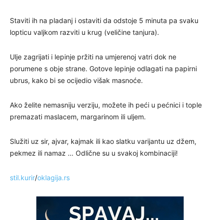
Staviti ih na pladanj i ostaviti da odstoje 5 minuta pa svaku
lopticu valjkom razviti u krug (veličine tanjura).
Ulje zagrijati i lepinje pržiti na umjerenoj vatri dok ne
porumene s obje strane. Gotove lepinje odlagati na papirni
ubrus, kako bi se ocijedio višak masnoće.
Ako želite nemasniju verziju, možete ih peći u pećnici i tople
premazati maslacem, margarinom ili uljem.
Služiti uz sir, ajvar, kajmak ili kao slatku varijantu uz džem,
pekmez ili namaz … Odlične su u svakoj kombinaciji!
stil.kurir
/
oklagija.rs