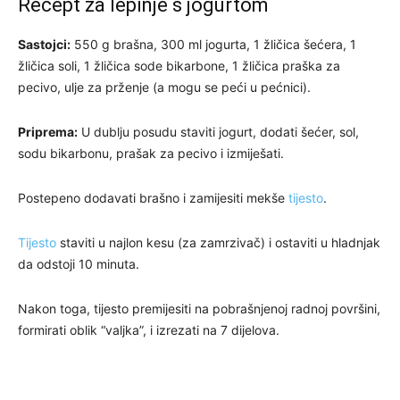
Recept za lepinje s jogurtom
Sastojci:
550 g brašna, 300 ml jogurta, 1 žličica šećera, 1
žličica soli, 1 žličica sode bikarbone, 1 žličica praška za
pecivo, ulje za prženje (a mogu se peći u pećnici).
Priprema:
U dublju posudu staviti jogurt, dodati šećer, sol,
sodu bikarbonu, prašak za pecivo i izmiješati.
Postepeno dodavati brašno i zamijesiti mekše
tijesto
.
Tijesto
staviti u najlon kesu (za zamrzivač) i ostaviti u hladnjak
da odstoji 10 minuta.
Nakon toga, tijesto premijesiti na pobrašnjenoj radnoj površini,
formirati oblik “valjka”, i izrezati na 7 dijelova.