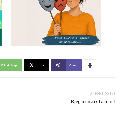
WhatsApp
X
Viber
Slijedeća objava
Bijeg u novu stvarnost