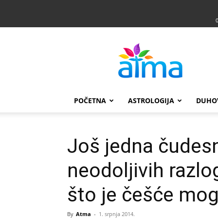
Atma
POČETNA
ASTROLOGIJA
DUHO
Još jedna čudes
neodoljivih razl
što je češće mo
By
Atma
-
1. srpnja 2014.