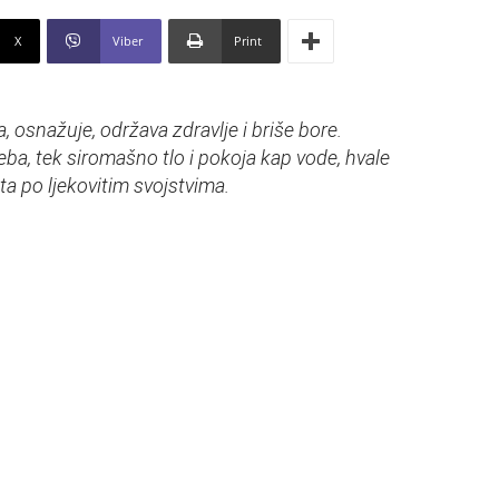
X
Viber
Print
, osnažuje, održava zdravlje i briše bore.
reba, tek siromašno tlo i pokoja kap vode, hvale
ta po ljekovitim svojstvima.