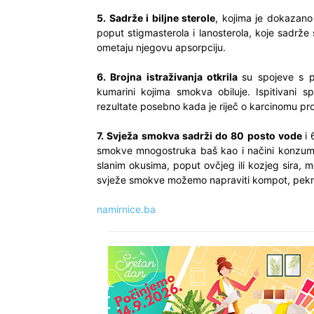
5. Sadrže i biljne sterole
, kojima je dokazano p
poput stigmasterola i lanosterola, koje sadrže
ometaju njegovu apsorpciju.
6. Brojna istraživanja otkrila
su spojeve s p
kumarini kojima smokva obiluje. Ispitivani s
rezultate posebno kada je riječ o karcinomu pro
7. Svježa smokva sadrži do 80 posto vode
i
smokve mnogostruka baš kao i načini konzumir
slanim okusima, poput ovčjeg ili kozjeg sira, 
svježe smokve možemo napraviti kompot, pekme
namirnice.ba