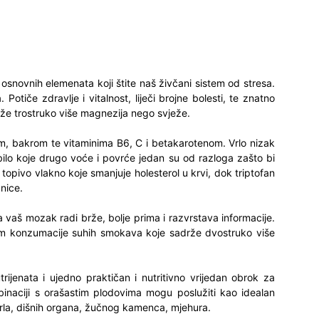
osnovnih elemenata koji štite naš živčani sistem od stresa.
 Potiče zdravlje i vitalnost, liječi brojne bolesti, te znatno
e trostruko više magnezija nego svježe.
m, bakrom te vitaminima B6, C i betakarotenom. Vrlo nizak
ilo koje drugo voće i povrće jedan su od razloga zašto bi
topivo vlakno koje smanjuje holesterol u krvi, dok triptofan
nice.
a vaš mozak radi brže, bolje prima i razvrstava informacije.
kom konzumacije suhih smokava koje sadrže dvostruko više
trijenata i ujedno praktičan i nutritivno vrijedan obrok za
binaciji s orašastim plodovima mogu poslužiti kao idealan
grla, dišnih organa, žučnog kamenca, mjehura.