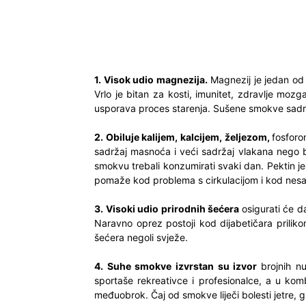
1. Visok udio magnezija.
Magnezij je jedan od 
Vrlo je bitan za kosti, imunitet, zdravlje mozga.
usporava proces starenja. Sušene smokve sadrž
2. Obiluje kalijem, kalcijem, željezom,
fosforo
sadržaj masnoća i veći sadržaj vlakana nego b
smokvu trebali konzumirati svaki dan. Pektin je 
pomaže kod problema s cirkulacijom i kod nesa
3. Visoki udio prirodnih šećera
osigurati će d
Naravno oprez postoji kod dijabetičara prili
šećera negoli svježe.
4. Suhe smokve izvrstan su izvor
brojnih nu
sportaše rekreativce i profesionalce, a u kom
međuobrok. Čaj od smokve liječi bolesti jetre, 