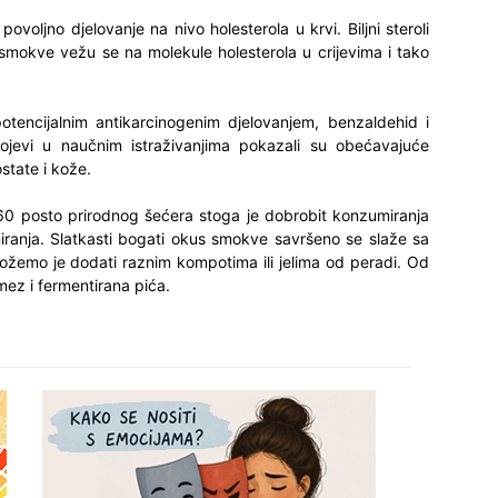
ovoljno djelovanje na nivo holesterola u krvi. Biljni steroli
 smokve vežu se na molekule holesterola u crijevima i tako
otencijalnim antikarcinogenim djelovanjem, benzaldehid i
pojevi u naučnim istraživanjima pokazali su obećavajuće
state i kože.
 60 posto prirodnog šećera stoga je dobrobit konzumiranja
anja. Slatkasti bogati okus smokve savršeno se slaže sa
možemo je dodati raznim kompotima ili jelima od peradi. Od
z i fermentirana pića.