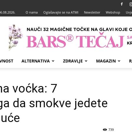
06.08.2026.
O nama
Oglašavajte se na ATMI
Newsletter
Webshop
Uvje
VNOST
ALTERNATIVA
ZDRAVLJE
MAGAZIN
R
na voćka: 7
oga da smokve jedete
guće
739