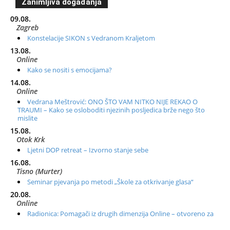
Zanimljiva događanja
09.08.
Zagreb
Konstelacije SIKON s Vedranom Kraljetom
13.08.
Online
Kako se nositi s emocijama?
14.08.
Online
Vedrana Meštrović: ONO ŠTO VAM NITKO NIJE REKAO O
TRAUMI – Kako se osloboditi njezinih posljedica brže nego što
mislite
15.08.
Otok Krk
Ljetni DOP retreat – Izvorno stanje sebe
16.08.
Tisno (Murter)
Seminar pjevanja po metodi „Škole za otkrivanje glasa“
20.08.
Online
Radionica: Pomagači iz drugih dimenzija Online – otvoreno za
sve