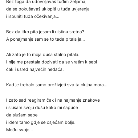
Bez toga da udovoljavaš tuđim željama,
da se pokušavaš uklopiti u tuđa uvjerenja
i ispuniti tuđa očekivanja…
Bez da itko pita jesam li uistinu sretna?
A ponajmanje sam se to tada pitala ja…
Ali zato je to moja duša stalno pitala.
I nije me prestala dozivati da se vratim k sebi
čak i usred najvećih nedaća.
Kad je trebalo samo preživjeti sva ta olujna mora…
I zato sad reagiram čak i na najmanje znakove
i slušam svoju dušu kako mi šapuće
da slušam sebe
i idem tamo gdje se osjećam bolje.
Među svoje…