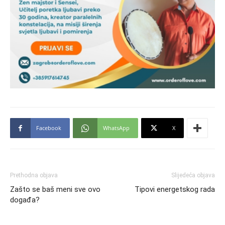
Facebook
WhatsApp
X
Prethodna objava
Slijedeća objava
Zašto se baš meni sve ovo
Tipovi energetskog rada
događa?