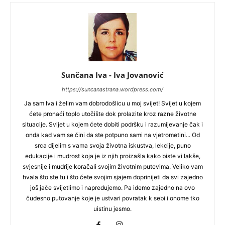
Sunčana Iva - Iva Jovanović
https://suncanastrana.wordpress.com/
Ja sam Iva i želim vam dobrodošlicu u moj svijet! Svijet u kojem
ćete pronaći toplo utočište dok prolazite kroz razne životne
situacije. Svijet u kojem ćete dobiti podršku i razumijevanje čak i
onda kad vam se čini da ste potpuno sami na vjetrometini... Od
srca dijelim s vama svoja životna iskustva, lekcije, puno
edukacije i mudrost koja je iz njih proizašla kako biste vi lakše,
svjesnije i mudrije koračali svojim životnim putevima. Veliko vam
hvala što ste tu i što ćete svojim sjajem doprinijeti da svi zajedno
još jače svijetlimo i napredujemo. Pa idemo zajedno na ovo
čudesno putovanje koje je ustvari povratak k sebi i onome tko
uistinu jesmo.