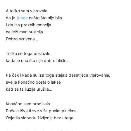
A toliko sam vjerovala
da je
ljubav
nešto što nije bila.
I da iza praznih emocija
ne leži manipulacija.
Dobro skrivena…
Toliko se toga posložilo
kada je ono što nije dobro otišlo…
Pa čak i kada su iza toga stajala desetljeća vjerovanja,
sve je konačno postalo lakše
kad se ta iluzija urušila…
Konačno sam prodisala.
Počela živjeti sve više punim plućima.
Osjetila slobodu življenja bez utega.