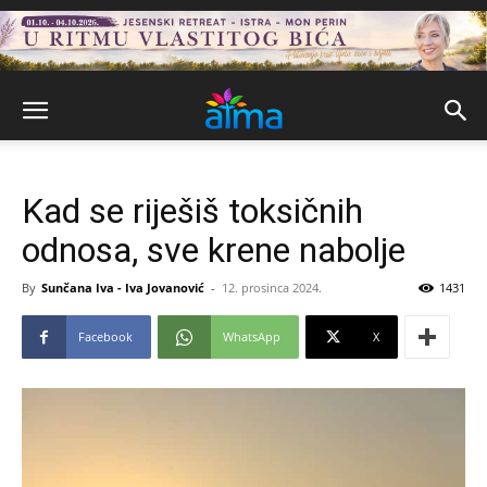
Kad se riješiš toksičnih
odnosa, sve krene nabolje
By
Sunčana Iva - Iva Jovanović
-
12. prosinca 2024.
1431
Facebook
WhatsApp
X