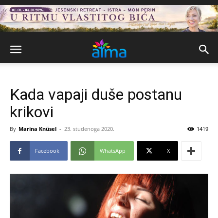
Kada vapaji duše postanu
krikovi
By
Marina Knüsel
-
23. studenoga 2020.
1419
Facebook
WhatsApp
X