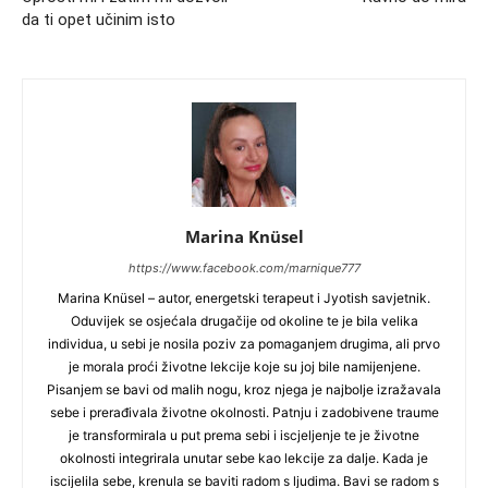
da ti opet učinim isto
Marina Knüsel
https://www.facebook.com/marnique777
Marina Knüsel – autor, energetski terapeut i Jyotish savjetnik.
Oduvijek se osjećala drugačije od okoline te je bila velika
individua, u sebi je nosila poziv za pomaganjem drugima, ali prvo
je morala proći životne lekcije koje su joj bile namijenjene.
Pisanjem se bavi od malih nogu, kroz njega je najbolje izražavala
sebe i prerađivala životne okolnosti. Patnju i zadobivene traume
je transformirala u put prema sebi i iscjeljenje te je životne
okolnosti integrirala unutar sebe kao lekcije za dalje. Kada je
iscijelila sebe, krenula se baviti radom s ljudima. Bavi se radom s