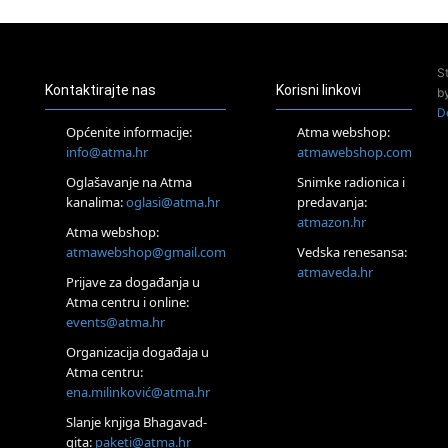
Pula
Access Energetski Facelift®
24.08.
S
Zagreb
Kontaktirajte nas
Korisni linkovi
b
Pjesma srca / Zagreb
D
Online
Općenite informacije:
Atma webshop:
Tečaj Višeg Vodstva, razvijanja intuicije i Akaša zapisa
info@atma.hr
atmawebshop.com
26.08.
Oglašavanje na Atma
Snimke radionica i
Online
kanalima:
oglasi@atma.hr
predavanja:
Postanite Nositelj Vibracije Nove Zemlje
atmazon.hr
27.08.
Atma webshop:
Visoko
atmawebshop@gmail.com
Vedska renesansa:
Alemka Dauskardt – Jednodnevna radionica sistemskih
atmaveda.hr
Prijave za događanja u
konstelacija
Atma centru i online:
29.08.
events@atma.hr
Zagreb
HOD PO ŽERAVICI – Seminar koji mijenja tijelo, duh i um
Organizacija događaja u
SoulFest – Festival glazbe, mudrosti i zajedništva
Atma centru:
30.08.
ena.milinković@atma.hr
Zagreb
Slanje knjiga Bhagavad-
Access BARS® edukacija otpusti stres
gita:
paketi@atma.hr
31.08.