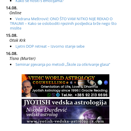
Kako se nositi s emocijama?
14.08.
Online
Vedrana Meštrović: ONO ŠTO VAM NITKO NIJE REKAO O
TRAUMI – Kako se osloboditi njezinih posljedica brže nego što
mislite
15.08.
Otok Krk
Ljetni DOP retreat – Izvorno stanje sebe
16.08.
Tisno (Murter)
Seminar pjevanja po metodi „Škole za otkrivanje glasa“
20.08.
Online
Radionica: Pomagači iz drugih dimenzija Online – otvoreno za
sve
21.08.
Zagreb+Online
Osnovni ThetaHealing® tečaj, Zagreb i Online
22.08.
Pula
Access BARS®, otpusti stres
23.08.