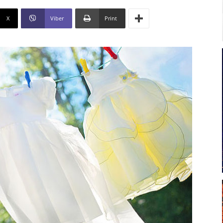
X
Viber
Print