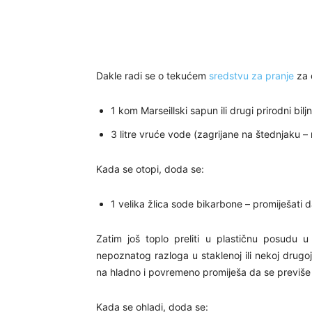
Dakle radi se o tekućem
sredstvu za pranje
za č
1 kom Marseillski sapun ili drugi prirodni biljn
3 litre vruće vode (zagrijane na štednjaku – 
Kada se otopi, doda se:
1 velika žlica sode bikarbone – promiješati d
Zatim još toplo preliti u plastičnu posudu 
nepoznatog razloga u staklenoj ili nekoj drug
na hladno i povremeno promiješa da se previše
Kada se ohladi, doda se: