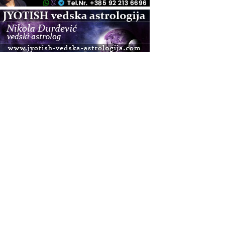
.08.
Pula
Access BARS®, otpusti stres
.08.
Pula
Access Energetski Facelift®
.08.
Zagreb
Pjesma srca / Zagreb
Online
Tečaj Višeg Vodstva, razvijanja intuicije i Akaša
zapisa
.08.
Online
Upisi u program Profesionalni hipnoterapeut —
nova generacija kreće 25.08. 2026.
.08.
Online
Postanite Nositelj Vibracije Nove Zemlje
.08.
Visoko
Alemka Dauskardt – Jednodnevna radionica