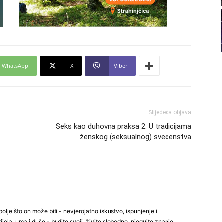
22
23
WhatsApp
X
Viber
24
Slijedeća objava
Seks kao duhovna praksa 2: U tradicijama
25
ženskog (seksualnog) svećenstva
26
27
olje što on može biti - nevjerojatno iskustvo, ispunjenje i
ijela, uma i duše - budite svoji, živite slobodno, njegujte znanje,