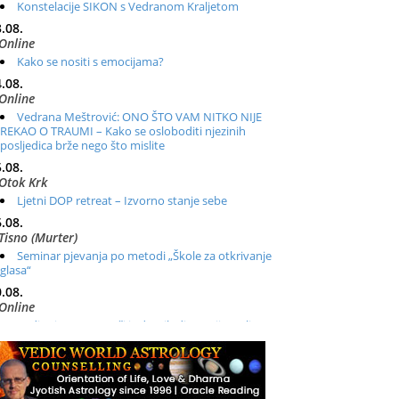
Konstelacije SIKON s Vedranom Kraljetom
.08.
Online
Kako se nositi s emocijama?
.08.
Online
Vedrana Meštrović: ONO ŠTO VAM NITKO NIJE
REKAO O TRAUMI – Kako se osloboditi njezinih
posljedica brže nego što mislite
.08.
Otok Krk
Ljetni DOP retreat – Izvorno stanje sebe
.08.
Tisno (Murter)
Seminar pjevanja po metodi „Škole za otkrivanje
glasa“
.08.
Online
Radionica: Pomagači iz drugih dimenzija Online –
otvoreno za sve
.08.
Zagreb+Online
Osnovni ThetaHealing® tečaj, Zagreb i Online