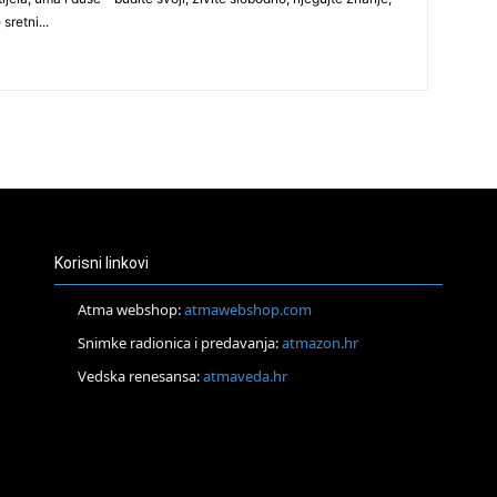
 sretni...
29
30
Korisni linkovi
Atma webshop:
atmawebshop.com
31
Snimke radionica i predavanja:
atmazon.hr
Vedska renesansa:
atmaveda.hr
28
05