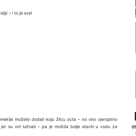
ji) – i to je sve!
 mekše možete dodati koju žlicu octa – no ono vjerojatno
jer su oni lužnati – pa je možda bolje staviti u vodu za
09