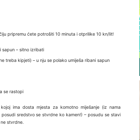
iju pripremu ćete potrošiti 10 minuta i otprilike 10 kn/lit!
i sapun – sitno izribati
ne treba kipjeti) – u nju se polako umiješa ribani sapun
a se rastopi
u kojoj ima dosta mjesta za komotno miješanje (iz nama
oj posudi sredstvo se stvrdne ko kamen!) – posudu se stavi
 ne stvrdne.