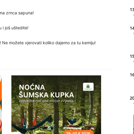
13
ima zrnca sapuna!
 i još uštedite!
14
! Ne možete vjerovati koliko dajemo za tu kemiju!
15
16
20
21