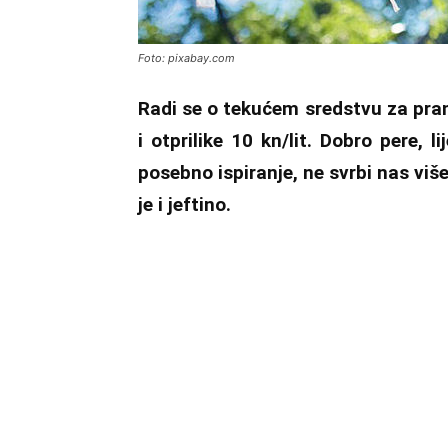
Foto: pixabay.com
Radi se o tekućem sredstvu za pran
i otprilike 10 kn/lit. Dobro pere, l
posebno ispiranje, ne svrbi nas vi
je i jeftino.