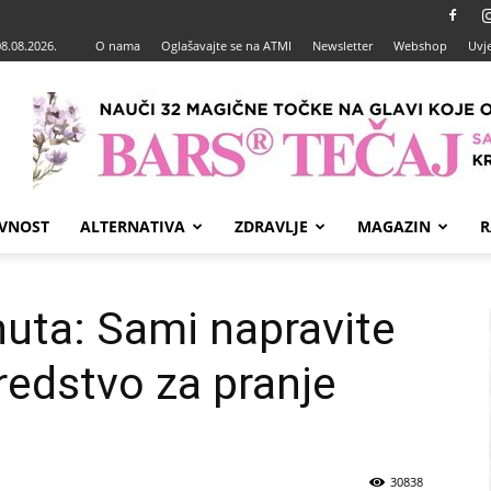
08.08.2026.
O nama
Oglašavajte se na ATMI
Newsletter
Webshop
Uvje
VNOST
ALTERNATIVA
ZDRAVLJE
MAGAZIN
R
uta: Sami napravite
redstvo za pranje
30838