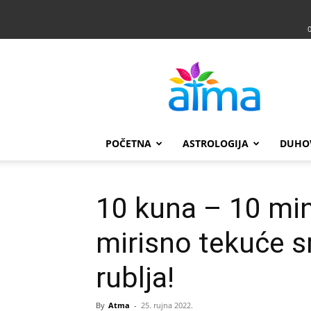
Atma
POČETNA
ASTROLOGIJA
DUHO
10 kuna – 10 min
mirisno tekuće s
rublja!
By
Atma
-
25. rujna 2022.