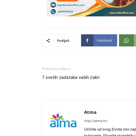
Facebook
Podijeli
Prethodna objava
7 svetih zadataka vaših čakri
Atma
http://atma.hr/
Učinite od svog života ono najb
putovanje. Stvorite ravnotežu t