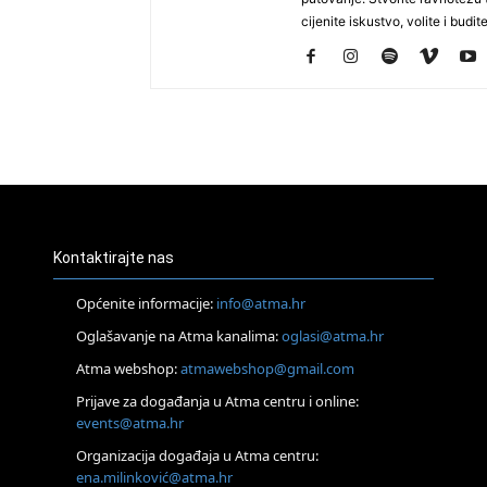
cijenite iskustvo, volite i budite
Kontaktirajte nas
Općenite informacije:
info@atma.hr
Oglašavanje na Atma kanalima:
oglasi@atma.hr
Atma webshop:
atmawebshop@gmail.com
Prijave za događanja u Atma centru i online:
events@atma.hr
Organizacija događaja u Atma centru:
ena.milinković@atma.hr