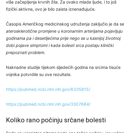
više začepljenja krvnih žila. Za ovako mlade ljude, i to još
fizički aktivne, ovo je bilo zaista iznenađujuće.
Časopis Američkog medicinskog udruženja zaključio je da se
aterosklerotične promjene u koronarnim arterijama pojavljuju
godinama pa i desetljećima prije nego se u kasnijoj životnoj
dobi pojave simptomi i kada bolesti srca postaju klinički
prepoznati problem.
Naknadne studije tijekom sljedećih godina na srcima tisuće
vojnika potvrdile su ove rezultate.
https://pubmed.ncbi.nlm.nih.gov/8335815/
https://pubmed.ncbi.nlm.nih.gov/3307684/
Koliko rano počinju srčane bolesti