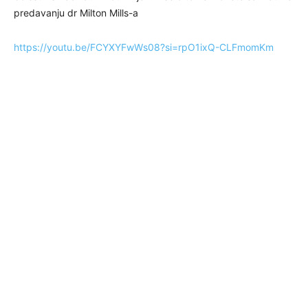
predavanju dr Milton Mills-a
https://youtu.be/FCYXYFwWs08?si=rpO1ixQ-CLFmomKm