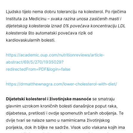
Ljudsko tijelo nema dobru toleranciju na kolesterol. Po riječima
Instituta za Medicinu –
svaka razina unosa zasićenih masti i
dijetetskog kolesterola iznad 0% povećava koncentraciju LDL
kolesterola
što automatski povećava rizik od
kardiovaskularnih bolesti.
https://academic.oup.com/nutritionreviews/article-
abstract/69/5/270/1935029?
redirectedFrom=PDF&login=false
https://drmatthewnagra.com/lower-cholesterol-with-diet/
Dijetetski kolesterol i životinjske masnoće
se smatraju
glavnim uzrokom kroničnih bolesti današnjice poput raka,
dijabetesa, pretilosti i ovdje spomenutih srčanih oboljenja. Te
dvije tvari se nalaze samo u namirnicama životinjskog
porijekla, dok ih biljke ne sadrže
.
Visok udio vlakana kojih ima