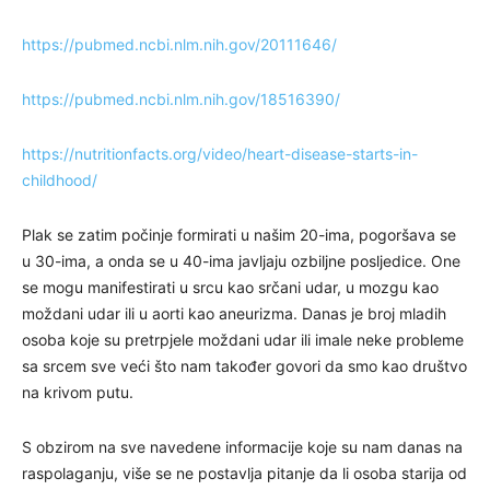
https://pubmed.ncbi.nlm.nih.gov/20111646/
https://pubmed.ncbi.nlm.nih.gov/18516390/
https://nutritionfacts.org/video/heart-disease-starts-in-
childhood/
Plak se zatim počinje formirati u našim 20-ima, pogoršava se
u 30-ima, a onda se u 40-ima javljaju ozbiljne posljedice. One
se mogu manifestirati u srcu kao srčani udar, u mozgu kao
moždani udar ili u aorti kao aneurizma. Danas je broj mladih
osoba koje su pretrpjele moždani udar ili imale neke probleme
sa srcem sve veći što nam također govori da smo kao društvo
na krivom putu.
S obzirom na sve navedene informacije koje su nam danas na
raspolaganju, više se ne postavlja pitanje da li osoba starija od