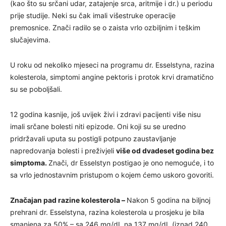
(kao što su
srčani udar, zatajenje srca, aritmije i dr.) u periodu
prije studije. Neki su čak imali višestruke operacije
premosnice. Znači radilo se o zaista vrlo ozbiljnim i teškim
slučajevima.
U roku od nekoliko mjeseci na programu dr. Esselstyna, razina
kolesterola, simptomi angine pektoris i protok krvi dramatično
su se poboljšali.
12 godina kasnije, još uvijek živi i zdravi pacijenti više nisu
imali srčane bolesti niti epizode. Oni koji su se uredno
pridržavali uputa su postigli potpuno zaustavljanje
napredovanja bolesti i preživjeli
više od dvadeset godina bez
simptoma.
Znači, dr Esselstyn postigao je ono nemoguće, i to
sa vrlo jednostavnim pristupom o kojem ćemo uskoro govoriti.
Značajan pad razine kolesterola
–
Nakon 5 godina na biljnoj
prehrani dr. Esselstyna, razina kolesterola u prosjeku je bila
smanjena za 50%
– sa 246 mg/dL na 137 mg/dL (iznad 240