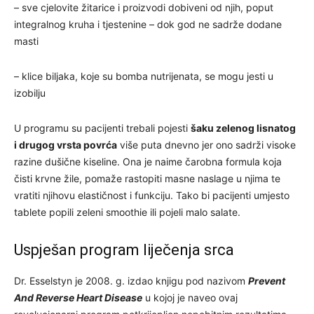
– sve cjelovite žitarice i proizvodi dobiveni od njih, poput
integralnog kruha i tjestenine – dok god ne sadrže dodane
masti
– klice biljaka, koje su bomba nutrijenata, se mogu jesti u
izobilju
U programu su pacijenti trebali pojesti
šaku zelenog lisnatog
i drugog vrsta povrća
više puta dnevno jer ono sadrži visoke
razine dušične kiseline. Ona je naime čarobna formula koja
čisti krvne žile, pomaže rastopiti masne naslage u njima te
vratiti njihovu elastičnost i funkciju. Tako bi pacijenti umjesto
tablete popili zeleni smoothie ili pojeli malo salate.
Uspješan program liječenja srca
Dr. Esselstyn je 2008. g. izdao knjigu pod nazivom
Prevent
And Reverse Heart Disease
u kojoj je naveo ovaj