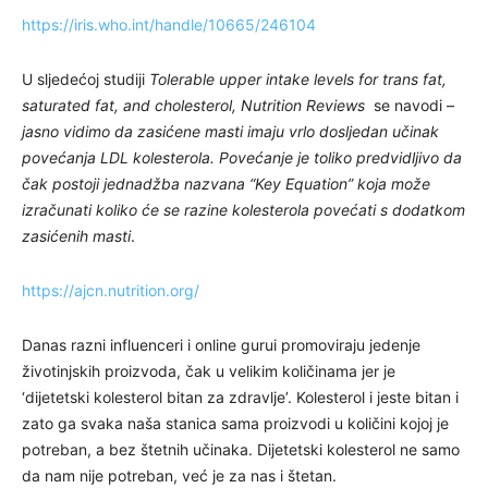
https://iris.who.int/handle/10665/246104
U sljedećoj studiji
Tolerable upper intake levels for trans fat,
saturated fat, and cholesterol, Nutrition Reviews
se navodi –
jasno vidimo da zasićene masti imaju vrlo dosljedan učinak
povećanja LDL kolesterola. Povećanje je toliko predvidljivo da
čak postoji jednadžba nazvana “Key Equation” koja može
izračunati koliko će se razine kolesterola povećati s dodatkom
zasićenih masti
.
https://ajcn.nutrition.org/
Danas razni influenceri i online gurui promoviraju jedenje
životinjskih proizvoda, čak u velikim količinama jer je
‘dijetetski kolesterol bitan za zdravlje’. Kolesterol i jeste bitan i
zato ga svaka naša stanica sama proizvodi u količini kojoj je
potreban, a bez štetnih učinaka. Dijetetski kolesterol ne samo
da nam nije potreban, već je za nas i štetan.