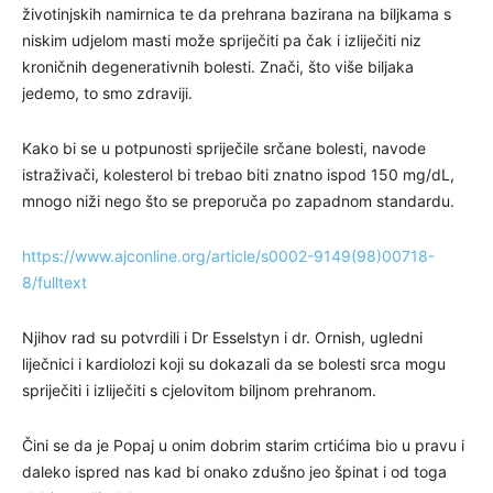
životinjskih namirnica te da prehrana bazirana na biljkama s
niskim udjelom masti može spriječiti pa čak i izliječiti niz
kroničnih degenerativnih bolesti. Znači, što više biljaka
jedemo, to smo zdraviji.
Kako bi se u potpunosti spriječile srčane bolesti, navode
istraživači, kolesterol bi trebao biti znatno ispod 150 mg/dL,
mnogo niži nego što se preporuča po zapadnom standardu.
https://www.ajconline.org/article/s0002-9149(98)00718-
8/fulltext
Njihov rad su potvrdili i Dr Esselstyn i dr. Ornish, ugledni
liječnici i kardiolozi koji su dokazali da se bolesti srca mogu
spriječiti i izliječiti
s cjelovitom biljnom prehranom.
Čini se da je Popaj u onim dobrim starim crtićima bio u pravu i
daleko ispred nas kad bi onako zdušno jeo špinat i od toga