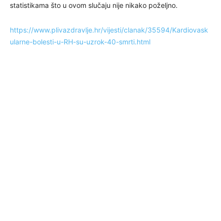
statistikama što u ovom slučaju nije nikako poželjno.
https://www.plivazdravlje.hr/vijesti/clanak/35594/Kardiovask
ularne-bolesti-u-RH-su-uzrok-40-smrti.html