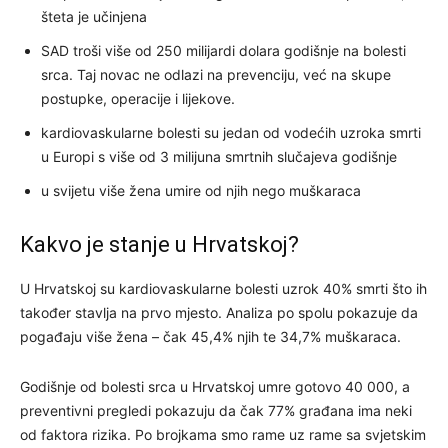
šteta je učinjena
SAD troši više od 250 milijardi dolara godišnje na bolesti
srca. Taj novac ne odlazi na prevenciju, već na skupe
postupke, operacije i lijekove.
kardiovaskularne bolesti su jedan od vodećih uzroka smrti
u Europi s više od 3 milijuna smrtnih slučajeva godišnje
u svijetu više žena umire od njih nego muškaraca
Kakvo je stanje u Hrvatskoj?
U Hrvatskoj su kardiovaskularne bolesti uzrok 40% smrti što ih
također stavlja na prvo mjesto. Analiza po spolu pokazuje da
pogađaju više žena – čak 45,4% njih te 34,7% muškaraca.
Godišnje od bolesti srca u Hrvatskoj umre gotovo 40 000, a
preventivni pregledi pokazuju da čak 77% građana ima neki
od faktora rizika. Po brojkama smo rame uz rame sa svjetskim