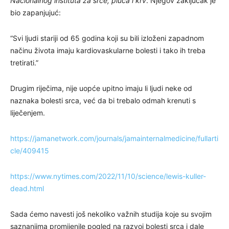
Nacionalnog instituta za srce, pluća i krv
. Njegov zaključak je
bio zapanjujuć:
“Svi ljudi stariji od 65 godina koji su bili izloženi zapadnom
načinu života imaju kardiovaskularne bolesti i tako ih treba
tretirati.”
Drugim riječima, nije uopće upitno imaju li ljudi neke od
naznaka bolesti srca, već da bi trebalo odmah krenuti s
liječenjem.
https://jamanetwork.com/journals/jamainternalmedicine/fullarti
cle/409415
https://www.nytimes.com/2022/11/10/science/lewis-kuller-
dead.html
Sada ćemo navesti još nekoliko važnih studija koje su svojim
saznanjima promijenile pogled na razvoj bolesti srca i dale