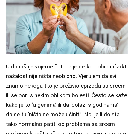
U današnje vrijeme čuti da je netko dobio infarkt
nažalost nije ništa neobično. Vjerujem da svi
znamo nekoga tko je preživio epizodu sa srcem
ili se bori s nekim oblikom bolesti. Često se kaže
kako je to ‘u genima’ ili da ‘dolazi s godinama’ i
da se tu ‘ništa ne može učiniti’. No, je li doista
tako normalno patiti od problema sa srcem i
možemo li nešto učiniti po tom pitanju, saznajte