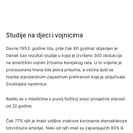
Studije na djeci i vojnicima
Davne 1953. godine (da, prije čak 80 godina) objavljen je
članak kao rezultat studije u kojoj je izvršeno 300 obdukcija
na američkim vojnim žrtvama Korejskog rata. U to vrijeme je
procesuirana hrana bila jedva prisutna, a većina ljudi se
hranila standardnom zapadnom prehranom koja je uključivala
životinjske namirnice.
Radilo se o mladićima u punoj fizičkoj snazi prosječne starosti
od 22 godine.
Čak 77% njih je imalo vidljive znakove koronarne ateroskleroze
(otvrdnuće arterija). Neki od njih imali su zapanjujućih 90% ili