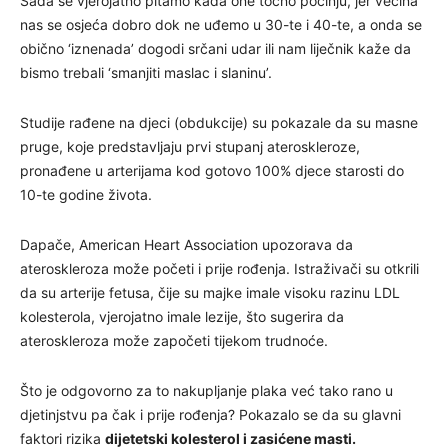
Sada se vjerojatno pitamo kada one točno počinju, jer većina
nas se osjeća dobro dok ne uđemo u 30-te i 40-te, a onda se
obično ‘iznenada’ dogodi srčani udar ili nam liječnik kaže da
bismo trebali ‘smanjiti maslac i slaninu’.
Studije rađene na djeci (obdukcije) su pokazale da su masne
pruge, koje predstavljaju prvi stupanj ateroskleroze,
pronađene u arterijama kod gotovo 100% djece starosti do
10-te godine života.
Dapače, American Heart Association upozorava da
ateroskleroza može početi i prije rođenja. Istraživači su otkrili
da su arterije fetusa, čije su majke imale visoku razinu LDL
kolesterola, vjerojatno imale lezije, što sugerira da
ateroskleroza može započeti tijekom trudnoće.
Što je odgovorno za to nakupljanje plaka već tako rano u
djetinjstvu pa čak i prije rođenja? Pokazalo se da su glavni
faktori rizika
dijetetski kolesterol i zasićene masti.