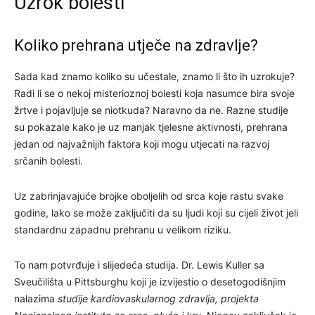
Uzrok bolesti
Koliko prehrana utječe na zdravlje?
Sada kad znamo koliko su učestale, znamo li što ih uzrokuje?
Radi li se o nekoj misterioznoj bolesti koja nasumce bira svoje
žrtve i pojavljuje se niotkuda? Naravno da ne. Razne studije
su pokazale kako je uz manjak tjelesne aktivnosti, prehrana
jedan od najvažnijih faktora koji mogu utjecati na razvoj
srčanih bolesti.
Uz zabrinjavajuće brojke oboljelih od srca koje rastu svake
godine, lako se može zaključiti da su ljudi koji su cijeli život jeli
standardnu ​​zapadnu prehranu u velikom riziku.
To nam potvrđuje i slijedeća studija.
Dr. Lewis Kuller sa
Sveučilišta u Pittsburghu koji je izvijestio o desetogodišnjim
nalazima
studije kardiovaskularnog zdravlja, projekta