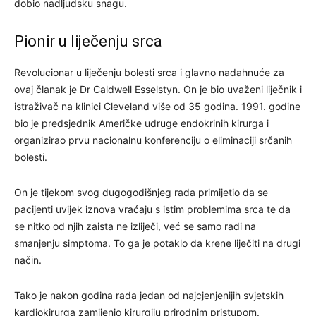
dobio nadljudsku snagu.
Pionir u liječenju srca
Revolucionar u liječenju bolesti srca i glavno nadahnuće za
ovaj članak je Dr Caldwell Esselstyn. On je bio uvaženi liječnik i
istraživač na klinici Cleveland više od 35 godina. 1991. godine
bio je predsjednik Američke udruge endokrinih kirurga i
organizirao prvu nacionalnu konferenciju o eliminaciji srčanih
bolesti.
On je tijekom svog dugogodišnjeg rada primijetio da se
pacijenti uvijek iznova vraćaju s istim problemima srca te da
se nitko od njih zaista ne izliječi, već se samo radi na
smanjenju simptoma. To ga je potaklo da krene liječiti na drugi
način.
Tako je nakon godina rada jedan od najcjenjenijih svjetskih
kardiokirurga zamijenio kirurgiju prirodnim pristupom.