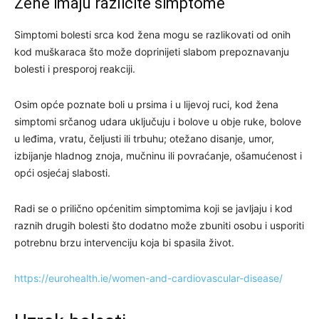
Žene imaju različite simptome
Simptomi bolesti srca kod žena mogu se razlikovati od onih
kod muškaraca što može doprinijeti slabom prepoznavanju
bolesti i presporoj reakciji.
Osim opće poznate boli u prsima i u lijevoj ruci, kod žena
simptomi srčanog udara uključuju i bolove u obje ruke, bolove
u leđima, vratu, čeljusti ili trbuhu; otežano disanje, umor,
izbijanje hladnog znoja, mučninu ili povraćanje, ošamućenost i
opći osjećaj slabosti.
Radi se o prilično općenitim simptomima koji se javljaju i kod
raznih drugih bolesti što dodatno može zbuniti osobu i usporiti
potrebnu brzu intervenciju koja bi spasila život.
https://eurohealth.ie/women-and-cardiovascular-disease/