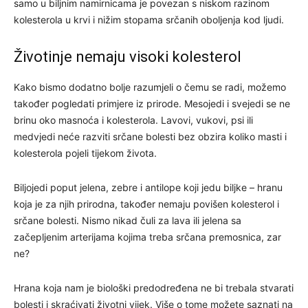
samo u biljnim namirnicama je povezan s niskom razinom
kolesterola u krvi i nižim stopama srčanih oboljenja kod ljudi.
Životinje nemaju visoki kolesterol
Kako bismo dodatno bolje razumjeli o čemu se radi, možemo
također pogledati primjere iz prirode. Mesojedi i svejedi se ne
brinu oko masnoća i kolesterola. Lavovi, vukovi, psi ili
medvjedi neće razviti srčane bolesti bez obzira koliko masti i
kolesterola pojeli tijekom života.
Biljojedi poput jelena, zebre i antilope koji jedu biljke – hranu
koja je za njih prirodna, također nemaju povišen kolesterol i
srčane bolesti. Nismo nikad čuli za lava ili jelena sa
začepljenim arterijama kojima treba srčana premosnica, zar
ne?
Hrana koja nam je biološki predodređena ne bi trebala stvarati
bolesti i skraćivati životni vijek. Više o tome možete saznati na