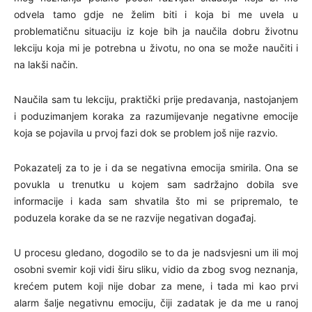
odvela tamo gdje ne želim biti i koja bi me uvela u
problematičnu situaciju iz koje bih ja naučila dobru životnu
lekciju koja mi je potrebna u životu, no ona se može naučiti i
na lakši način.
Naučila sam tu lekciju, praktički prije predavanja, nastojanjem
i poduzimanjem koraka za razumijevanje negativne emocije
koja se pojavila u prvoj fazi dok se problem još nije razvio.
Pokazatelj za to je i da se negativna emocija smirila. Ona se
povukla u trenutku u kojem sam sadržajno dobila sve
informacije i kada sam shvatila što mi se pripremalo, te
poduzela korake da se ne razvije negativan događaj.
U procesu gledano, dogodilo se to da je nadsvjesni um ili moj
osobni svemir koji vidi širu sliku, vidio da zbog svog neznanja,
krećem putem koji nije dobar za mene, i tada mi kao prvi
alarm šalje negativnu emociju, čiji zadatak je da me u ranoj