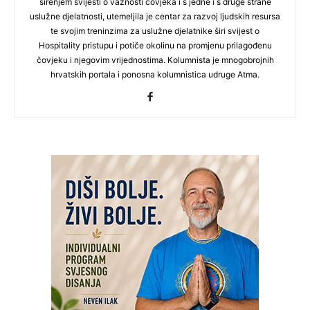
širenjem svijesti o važnosti čovjeka i s jedne i s druge strane
uslužne djelatnosti, utemeljila je centar za razvoj ljudskih resursa
te svojim treninzima za uslužne djelatnike širi svijest o
Hospitality pristupu i potiče okolinu na promjenu prilagođenu
čovjeku i njegovim vrijednostima. Kolumnista je mnogobrojnih
hrvatskih portala i ponosna kolumnistica udruge Atma.