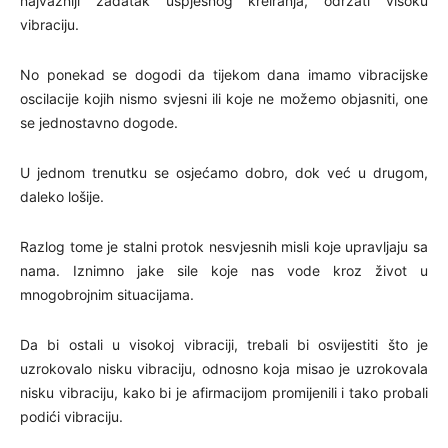
najvažniji zadatak uspješnog kreiranja, održati visoku
vibraciju.
No ponekad se dogodi da tijekom dana imamo vibracijske
oscilacije kojih nismo svjesni ili koje ne možemo objasniti, one
se jednostavno dogode.
U jednom trenutku se osjećamo dobro, dok već u drugom,
daleko lošije.
Razlog tome je stalni protok nesvjesnih misli koje upravljaju sa
nama. Iznimno jake sile koje nas vode kroz život u
mnogobrojnim situacijama.
Da bi ostali u visokoj vibraciji, trebali bi osvijestiti što je
uzrokovalo nisku vibraciju, odnosno koja misao je uzrokovala
nisku vibraciju, kako bi je afirmacijom promijenili i tako probali
podići vibraciju.