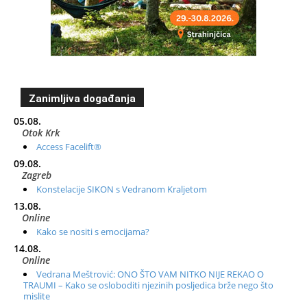
Zanimljiva događanja
05.08.
Otok Krk
Access Facelift®
09.08.
Zagreb
Konstelacije SIKON s Vedranom Kraljetom
13.08.
Online
Kako se nositi s emocijama?
14.08.
Online
Vedrana Meštrović: ONO ŠTO VAM NITKO NIJE REKAO O
TRAUMI – Kako se osloboditi njezinih posljedica brže nego što
mislite