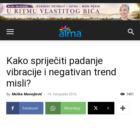
Kako spriječiti padanje
vibracije i negativan trend
misli?
By
Melita Manojlović
-
14. listopada 2016.
1451
Facebook
WhatsApp
X