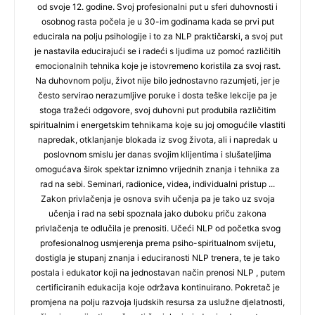
od svoje 12. godine. Svoj profesionalni put u sferi duhovnosti i
osobnog rasta počela je u 30-im godinama kada se prvi put
educirala na polju psihologije i to za NLP praktičarski, a svoj put
je nastavila educirajući se i radeći s ljudima uz pomoć različitih
emocionalnih tehnika koje je istovremeno koristila za svoj rast.
Na duhovnom polju, život nije bilo jednostavno razumjeti, jer je
često servirao nerazumljive poruke i dosta teške lekcije pa je
stoga tražeći odgovore, svoj duhovni put produbila različitim
spiritualnim i energetskim tehnikama koje su joj omogućile vlastiti
napredak, otklanjanje blokada iz svog života, ali i napredak u
poslovnom smislu jer danas svojim klijentima i slušateljima
omogućava širok spektar iznimno vrijednih znanja i tehnika za
rad na sebi. Seminari, radionice, videa, individualni pristup ...
Zakon privlačenja je osnova svih učenja pa je tako uz svoja
učenja i rad na sebi spoznala jako duboku priču zakona
privlačenja te odlučila je prenositi. Učeći NLP od početka svog
profesionalnog usmjerenja prema psiho-spiritualnom svijetu,
dostigla je stupanj znanja i educiranosti NLP trenera, te je tako
postala i edukator koji na jednostavan način prenosi NLP , putem
certificiranih edukacija koje održava kontinuirano. Pokretač je
promjena na polju razvoja ljudskih resursa za uslužne djelatnosti,